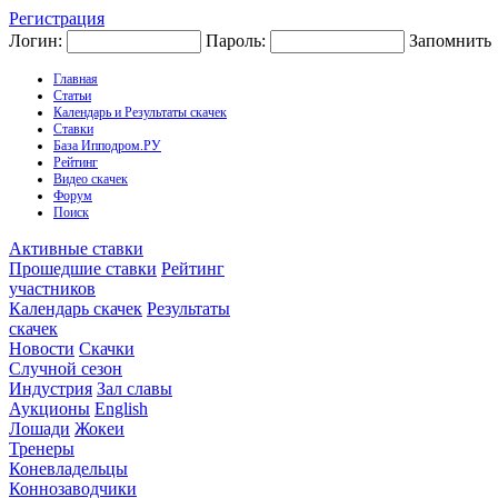
Регистрация
Логин:
Пароль:
Запомнить
Главная
Статьи
Календарь и Результаты скачек
Ставки
База Ипподром.РУ
Рейтинг
Видео скачек
Форум
Поиск
Активные ставки
Прошедшие ставки
Рейтинг
участников
Календарь скачек
Результаты
скачек
Новости
Скачки
Случной сезон
Индустрия
Зал славы
Аукционы
English
Лошади
Жокеи
Тренеры
Коневладельцы
Коннозаводчики