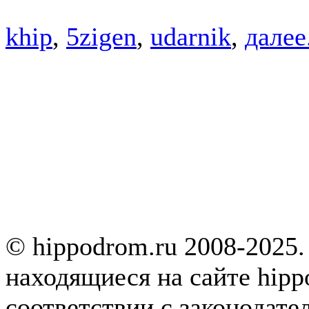
khip
,
5zigen
,
udarnik
,
далее.
© hippodrom.ru 2008-2025.
находящиеся на сайте hipp
соответствии с законодате