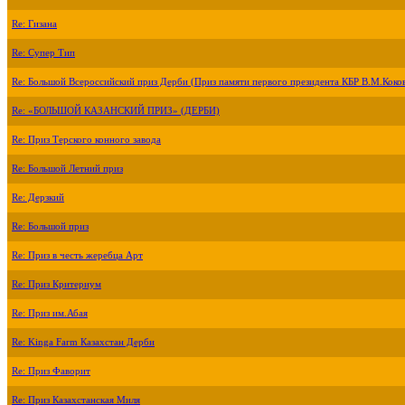
Re: Гизана
Re: Супер Тип
Re: Большой Всероссийский приз Дерби (Приз памяти первого президента КБР В.М.Коко
Re: «БОЛЬШОЙ КАЗАНСКИЙ ПРИЗ» (ДЕРБИ)
Re: Приз Терского конного завода
Re: Большой Летний приз
Re: Дерзкий
Re: Большой приз
Re: Приз в честь жеребца Арт
Re: Приз Критериум
Re: Приз им.Абая
Re: Kinga Farm Казахстан Дерби
Re: Приз Фаворит
Re: Приз Казахстанская Миля