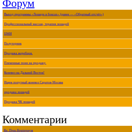
Форум
Выход программы «Лошади в боксах» (ранее — «Обратный отсчёт»)
Профессиональный массаж, терапия лошадей
ЦМИ
Полуторник
Продажа жеребцов.
Племенные пони на продажу.
Коневоз на Дальний Восток!
Ищем попутный коневоз Саратов-Москва
продажа лошадей
Продажа ЧК лошадей
Комментарии
Re: Приз Критериум