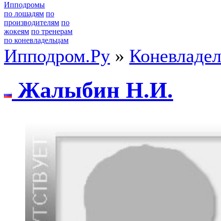
Ипподромы
по лошадям
по
производителям
по
жокеям
по тренерам
по коневладельцам
Ипподром.Ру
»
Коневладе
Жaлыбин Н.И.