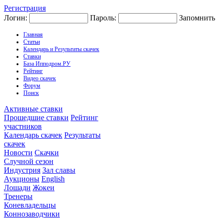
Регистрация
Логин:
Пароль:
Запомнить
Главная
Статьи
Календарь и Результаты скачек
Ставки
База Ипподром.РУ
Рейтинг
Видео скачек
Форум
Поиск
Активные ставки
Прошедшие ставки
Рейтинг
участников
Календарь скачек
Результаты
скачек
Новости
Скачки
Случной сезон
Индустрия
Зал славы
Аукционы
English
Лошади
Жокеи
Тренеры
Коневладельцы
Коннозаводчики