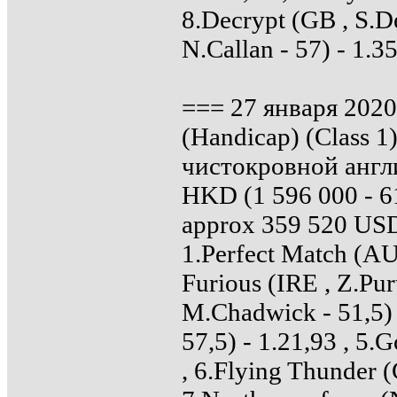
8.Decrypt (GB , S.De
N.Callan - 57) - 1.35
=== 27 января 2020
(Handicap) (Class 1
чистокровной англи
HKD (1 596 000 - 61
approx 359 520 US
1.Perfect Match (AUS
Furious (IRE , Z.Pur
M.Chadwick - 51,5) 
57,5) - 1.21,93 , 5.
, 6.Flying Thunder (