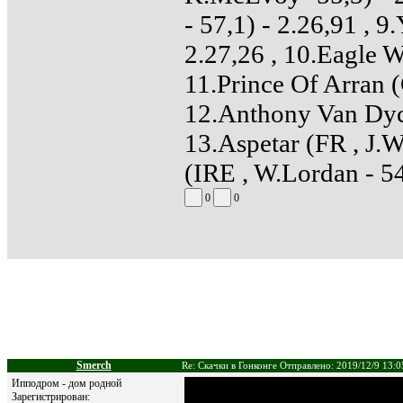
- 57,1) - 2.26,91 , 9
2.27,26 , 10.Eagle W
11.Prince Of Arran (
12.Anthony Van Dyck
13.Aspetar (FR , J.W
(IRE , W.Lordan - 54
0
0
Smerch
Re: Скачки в Гонконге Отправлено: 2019/12/9 13:0
Ипподром - дом родной
Зарегистрирован: