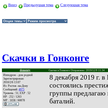
Вниз
Предыдущая тема
Следующая тема
Скачки в Гонконге
dementy
Скачки в Гонконге Отправлено: 2019/12/9 11:34
Ипподром - дом родной
8 декабря 2019 г. 
Зарегистрирован:
2010/2/6 13:07
состоялись престиж
Из:
Ростов -на-Дону
Сообщений:
4975
группы предлагаю
Уровень : 51; EXP : 52
HP : 252 / 1263
баталий.
MP : 1658 / 60878