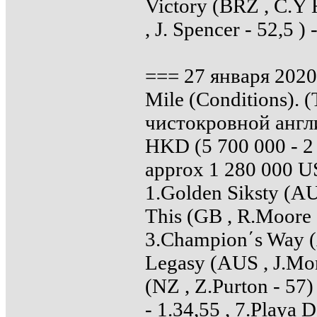
Victory (BRZ , C.Y H
, J. Spencer - 52,5 ) 
=== 27 января 2020 
Mile (Conditions). 
чистокровной англи
HKD (5 700 000 - 2 
approx 1 280 000 U
1.Golden Siksty (AU
This (GB , R.Moore -
3.Champion´s Way (A
Legasy (AUS , J.More
(NZ , Z.Purton - 57)
- 1.34,55 , 7.Playa D