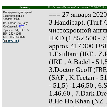
dementy
Re: Скачки в Гонконге Отправлено: 2020/1/27 19:4
Ипподром - дом родной
=== 27 января 2020 
Зарегистрирован:
2010/2/6 13:07
3 Handicap). (Turf
Из:
Ростов -на-Дону
Сообщений:
4975
чистокровной англи
Уровень : 51; EXP : 52
HP : 252 / 1263
HKD (1 852 500 - 71
MP : 1658 / 60878
approx 417 300 US
1.Exultant (IRE , Z.
(IRE , A.Badel - 51,5
3.Doctor Geoff (IRE
(SAF , K.Teetan - 5
- 51,5) -1.46,50 , 6.
1.46,60 , 7.Dark Dre
8.Ho Ho Khan (NZ , 