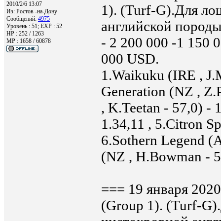
2010/2/6 13:07
1). (Turf-G).Для л
Из:
Ростов -на-Дону
Сообщений:
4975
английской породы.
Уровень : 51; EXP : 52
HP : 252 / 1263
- 2 200 000 -1 150 
MP : 1658 / 60878
000 USD.
1.Waikuku (IRE , J.M
Generation (NZ , Z.P
, K.Teetan - 57,0) - 
1.34,11 , 5.Citron Sp
6.Sothern Legend (AU
(NZ , H.Bowman - 57
=== 19 января 2020 
(Group 1). (Turf-G