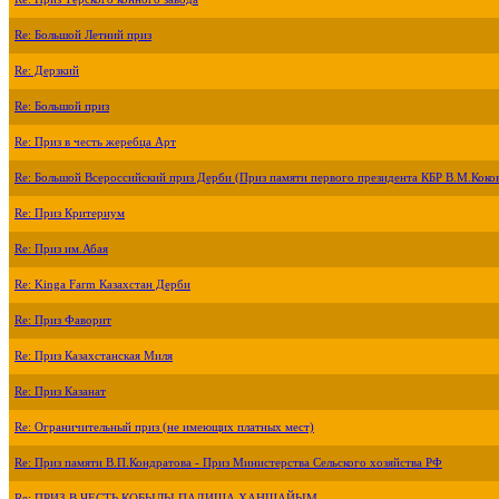
Re: Большой Летний приз
Re: Дерзкий
Re: Большой приз
Re: Приз в честь жеребца Арт
Re: Большой Всероссийский приз Дерби (Приз памяти первого президента КБР В.М.Коко
Re: Приз Критериум
Re: Приз им.Абая
Re: Kinga Farm Казахстан Дерби
Re: Приз Фаворит
Re: Приз Казахстанская Миля
Re: Приз Казанат
Re: Ограничительный приз (не имеющих платных мест)
Re: Приз памяти В.П.Кондратова - Приз Министерства Сельского хозяйства РФ
Re: ПРИЗ В ЧЕСТЬ КОБЫЛЫ ПАДИША ХАНШАЙЫМ