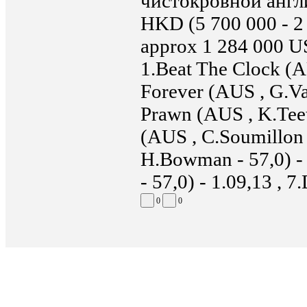
чистокровной англи
HKD (5 700 000 - 2 
approx 1 284 000 U
1.Beat The Clock (AU
Forever (AUS , G.Van
Prawn (AUS , K.Teeta
(AUS , C.Soumillon 
H.Bowman - 57,0) - 
- 57,0) - 1.09,13 , 7
0
0