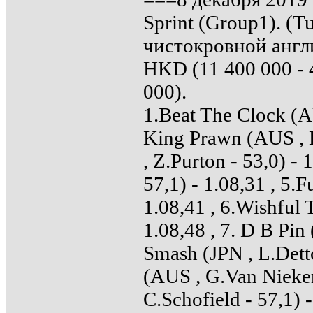
Sprint (Group1). (T
чистокровной англи
HKD (11 400 000 - 4
000).
1.Beat The Clock (AU
King Prawn (AUS , K
, Z.Purton - 53,0) 
57,1) - 1.08,31 , 5.
1.08,41 , 6.Wishful 
1.08,48 , 7. D B Pin
Smash (JPN , L.Detto
(AUS , G.Van Niekerk
C.Schofield - 57,1) 