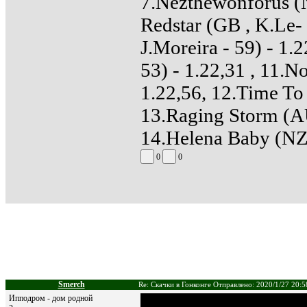
7.Nezthewonforus (N
Redstar (GB , K.Le- 
J.Moreira - 59) - 1.
53) - 1.22,31 , 11.N
1.22,56, 12.Time To 
13.Raging Storm (AU
14.Helena Baby (NZ 
0
0
Smerch
Re: Скачки в Гонконге Отправлено: 2020/1/27 20:5
Ипподром - дом родной