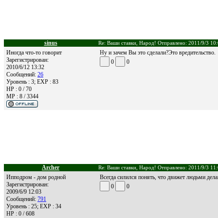
sinus
Re: Ваши ставки, Народ! Отправлено: 2011/9/3 10
Иногда что-то говорит
Ну и зачем Вы это сделали?Это вредительство.
Зарегистрирован:
0
0
2010/6/12 13:32
Сообщений:
26
Уровень : 3; EXP : 83
HP : 0 / 70
MP : 8 / 3344
Archer
Re: Ваши ставки, Народ! Отправлено: 2011/9/3 11
Ипподром - дом родной
Всегда силился понять, что движет людьми дел
Зарегистрирован:
0
0
2009/6/9 12:03
Сообщений:
791
Уровень : 25; EXP : 34
HP : 0 / 608