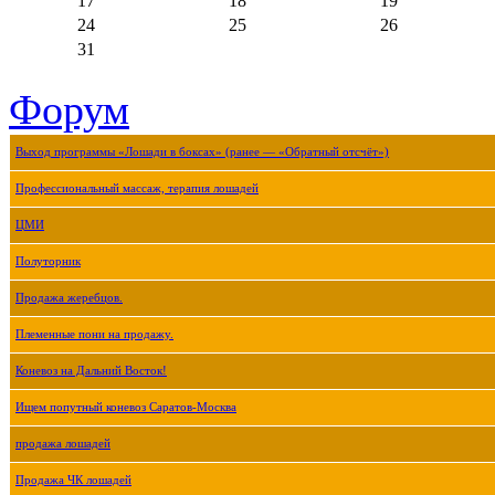
17
18
19
24
25
26
31
Форум
Выход программы «Лошади в боксах» (ранее — «Обратный отсчёт»)
Профессиональный массаж, терапия лошадей
ЦМИ
Полуторник
Продажа жеребцов.
Племенные пони на продажу.
Коневоз на Дальний Восток!
Ищем попутный коневоз Саратов-Москва
продажа лошадей
Продажа ЧК лошадей