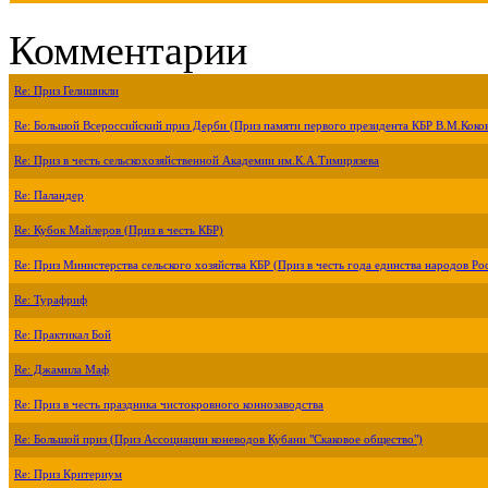
Комментарии
Re: Приз Гелишикли
Re: Большой Всероссийский приз Дерби (Приз памяти первого президента КБР В.М.Коко
Re: Приз в честь сельскохозяйственной Академии им.К.А.Тимирязева
Re: Паландер
Re: Кубок Майлеров (Приз в честь КБР)
Re: Приз Министерства сельского хозяйства КБР (Приз в честь года единства народов Ро
Re: Турафриф
Re: Практикал Бой
Re: Джамила Маф
Re: Приз в честь праздника чистокровного коннозаводства
Re: Большой приз (Приз Ассоциации коневодов Кубани "Скаковое общество")
Re: Приз Критериум