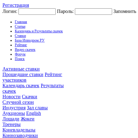
Регистрация
Логин:
Пароль:
Запомнить
Главная
Статьи
Календарь и Результаты скачек
Ставки
База Ипподром.РУ
Рейтинг
Видео скачек
Форум
Поиск
Активные ставки
Прошедшие ставки
Рейтинг
участников
Календарь скачек
Результаты
скачек
Новости
Скачки
Случной сезон
Индустрия
Зал славы
Аукционы
English
Лошади
Жокеи
Тренеры
Коневладельцы
Коннозаводчики