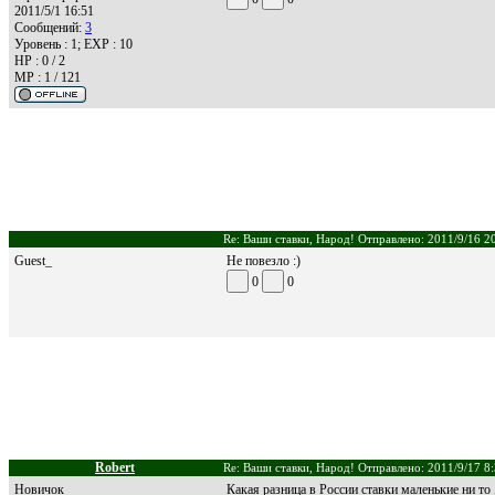
2011/5/1 16:51
Сообщений:
3
Уровень : 1; EXP : 10
HP : 0 / 2
MP : 1 / 121
Re: Ваши ставки, Народ! Отправлено: 2011/9/16 2
Guest_
Не повезло :)
0
0
Robert
Re: Ваши ставки, Народ! Отправлено: 2011/9/17 8
Новичок
Какая разница в России ставки маленькие ни то 