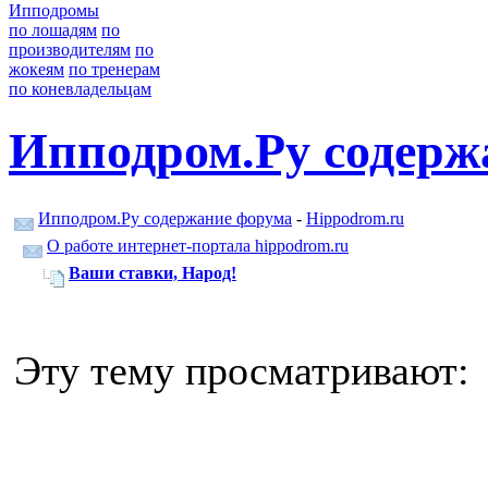
Ипподромы
по лошадям
по
производителям
по
жокеям
по тренерам
по коневладельцам
Ипподром.Ру содерж
Ипподром.Ру содержание форума
-
Hippodrom.ru
О работе интернет-портала hippodrom.ru
Ваши ставки, Народ!
Эту тему просматривают: