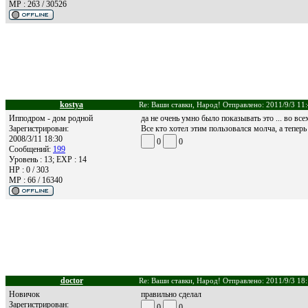
MP : 263 / 30526
kostya
Re: Ваши ставки, Народ! Отправлено: 2011/9/3 11
Ипподром - дом родной
да не очень умно было показывать это ... во все
Зарегистрирован:
Все кто хотел этим пользовался молча, а теперь
2008/3/11 18:30
0
0
Сообщений:
199
Уровень : 13; EXP : 14
HP : 0 / 303
MP : 66 / 16340
doctor
Re: Ваши ставки, Народ! Отправлено: 2011/9/3 18
Новичок
правильно сделал
Зарегистрирован:
0
0