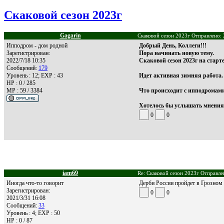
Скаковой сезон 2023г
Gagarin
Скаковой сезон 2023г Отправлено: 
Ипподром - дом родной
Добрый День, Коллеги!!!
Зарегистрирован:
Пора начинать новую тему.
2022/7/18 10:35
Скаковой сезон 2023г на старте
Сообщений:
179
Уровень : 12; EXP : 43
Идет активная зимняя работа.
HP : 0 / 285
MP : 59 / 3384
Что происходит с ипподромами
Хотелось бы услышать мнения
0
0
iam69
Re: Скаковой сезон 2023г Отправле
Иногда что-то говорит
Дерби России пройдет в Грозном
Зарегистрирован:
0
0
2021/3/31 16:08
Сообщений:
33
Уровень : 4; EXP : 50
HP : 0 / 87