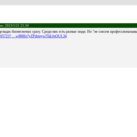
но: 2023/1/21 21:34
дельцах-бизнесменах сразу. Среди них есть разные люди. Но "не совсем профессиональны
55105723? ... wB8Hz7yZPdrmywJTaLfpOUL34