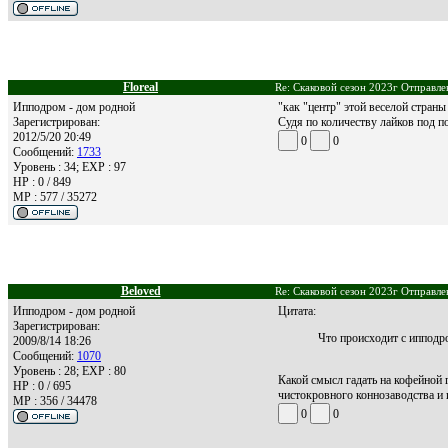
Floreal
Re: Скаковой сезон 2023г Отправле
Ипподром - дом родной
"как "центр" этой веселой страны
Зарегистрирован:
Судя по количеству лайков под п
2012/5/20 20:49
0
0
Сообщений:
1733
Уровень : 34; EXP : 97
HP : 0 / 849
MP : 577 / 35272
Beloved
Re: Скаковой сезон 2023г Отправле
Ипподром - дом родной
Цитата:
Зарегистрирован:
Что происходит с ипподр
2009/8/14 18:26
Сообщений:
1070
Уровень : 28; EXP : 80
Какой смысл гадать на кофейной 
HP : 0 / 695
чистокровного коннозаводства и 
MP : 356 / 34478
0
0