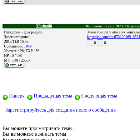
Marina86
Re: Скаковой сезон 2023г Отправле
Ипподром - дом родной
Зачем говорить обо всех коневла
Зарегистрирован:
https://vk.com/doc676220169_6
2013/11/8 16:32
0
0
Сообщений:
1049
Уровень : 28; EXP : 56
HP : 0 / 689
MP : 349 / 25657
Наверх
Предыдущая тема
Следующая тема
Зарегистрируйтесь для создания нового сообщения
Вы
можете
просматривать темы.
Вы
не можете
начинать темы.
Вы
не можете
отвечать в теме.