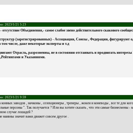
но: 2023/1/21 5:23
- отсутствие Объединения,- самое слабое звено действительного скакового сообще
структур (зарегистрированных) - Ассоциации, Союзы , Федерации, фигурируют одн
в том числе, даже некоторые эксперты и т.д
 двигают Отрасль, разрозненны, не в состоянии отстаивать и продвигать интерес
,Рейтингами и Указаниями.
но: 2023/1/21 9:59
а конных заводов , начконы , селекционеры , тренеры , жокеи и коневоды , все те для 
льные персоны ". Так получается ? Или вы хотите сказать , что эти самые бизнесмены 
нном случае лошадей ?
не наивны значит вами движет совсем другое .