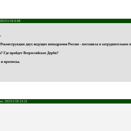
2023/1/18 6:08
.
 Реконструкция двух ведущих ипподромов России - поставила в затруднительное 
? Где пройдет Всероссийское Дерби?
 и прогнозы.
но: 2023/1/18 23:21