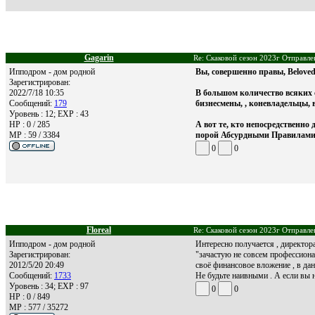
Gagarin
Re: Скаковой сезон 2023г Отправле
Ипподром - дом родной
Вы, совершенно правы, Beloved
Зарегистрирован:
2022/7/18 10:35
В большом количество всяких 
Сообщений:
179
бизнесмены, , коневладельцы, 
Уровень : 12; EXP : 43
HP : 0 / 285
А вот те, кто непосредственно
MP : 59 / 3384
порой Абсурдными Правилами
0
0
Floreal
Re: Скаковой сезон 2023г Отправле
Ипподром - дом родной
Интересно получается , директор
Зарегистрирован:
"зачастую не совсем профессиона
2012/5/20 20:49
своё финансовое вложение , в да
Сообщений:
1733
Не будьте наивными . А если вы 
Уровень : 34; EXP : 97
0
0
HP : 0 / 849
MP : 577 / 35272