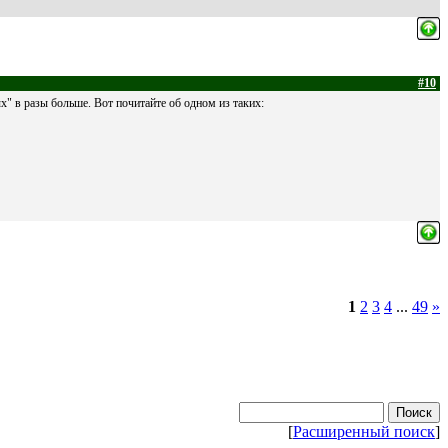
#10
х" в разы больше. Вот почитайте об одном из таких:
1
2
3
4
...
49
»
[
Расширенный поиск
]