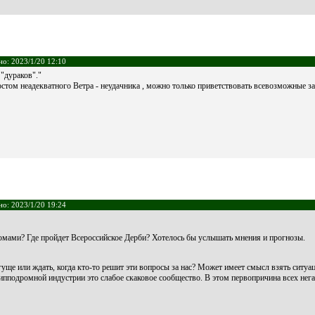
но: 2023/1/20 12:10
 "дураков"."
остом неадекватного Ветра - неудачника , можно только приветствовать всевозможные з
но: 2023/1/20 19:24
омами? Где пройдет Всероссийское Дерби? Хотелось бы услышать мнения и прогнозы.
гуще или ждать, когда кто-то решит эти вопросы за нас? Может имеет смысл взять ситуа
ипподромной индустрии это слабое скаковое сообщество. В этом первопричина всех нег