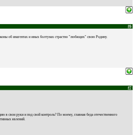
#6
аконы об инагентах и иных болтунах страстно "любящих" свою Родину.
#7
цию в свои руки и под свой контроль? По моему, главная беда отечественного
ативных явлений.