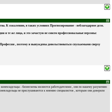
#8
ства. К сожалению, в таких условиях Прогнозирование - неблагодарное дело.
и и те же лица, и это зачастую не совсем профессиональные персоны:
ы Профессии , поэтому и вынуждены довольствоваться спускаемыми сверху
#9
кого коневладельцы - бизнесмены являются работодателями , они по вашему разумению
- коневладельцы не прислушиваются к мнению специалистов , которым они доверили