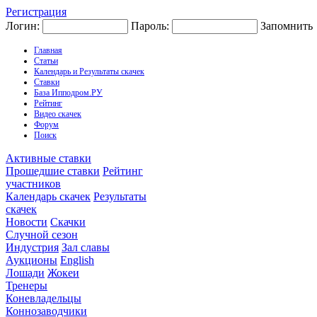
Регистрация
Логин:
Пароль:
Запомнить
Главная
Статьи
Календарь и Результаты скачек
Ставки
База Ипподром.РУ
Рейтинг
Видео скачек
Форум
Поиск
Активные ставки
Прошедшие ставки
Рейтинг
участников
Календарь скачек
Результаты
скачек
Новости
Скачки
Случной сезон
Индустрия
Зал славы
Аукционы
English
Лошади
Жокеи
Тренеры
Коневладельцы
Коннозаводчики