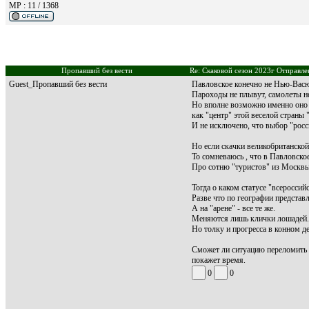
MP : 11 / 1368
Пропавший без вести
Re: Скаковой сезон 2023г Отправле
Guest_Пропавший без вести
Павловское конечно не Нью-Вас
Пароходы не плывут, самолеты не л
Но вполне возможно именно оно 
как "центр" этой веселой страны 
И не исключено, что выбор "росс
Но если скачки великобританско
То сомневаюсь , что в Павловско
Про сотню "туристов" из Москвы
Тогда о каком статусе "всероссий
Разве что по географии представ
А на "арене" - все те же.
Меняются лишь клички лошадей.
Но толку и прогресса в конном дел
Сможет ли ситуацию переломить с
покажет время.
0
0