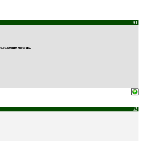
#1
положение многих.
#2