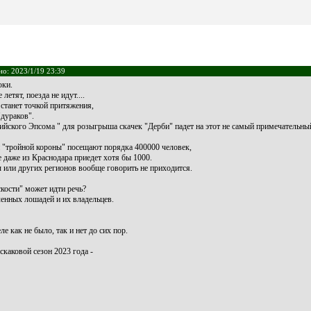
но: 2023/1/19 23:39
юки.
етят, поезда не идут....
станет точкой притяжения,
"дураков".
ийского Эпсома " для розыгрыша скачек "Дерби" падет на этот не самый примечательны
й "тройной короны" посещают порядка 400000 человек,
е даже из Краснодара приедет хотя бы 1000.
 или других регионов вообще говорить не приходится.
скости" может идти речь?
ленных лошадей и их владельцев.
е как не было, так и нет до сих пор.
каковой сезон 2023 года -