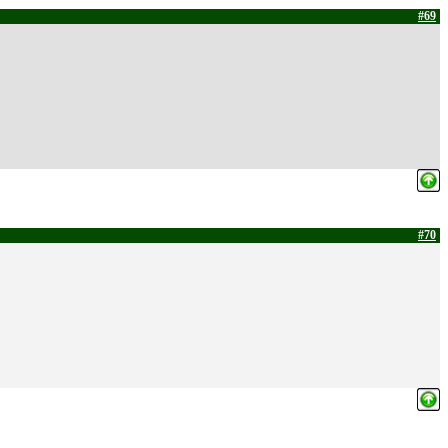
#69
#70