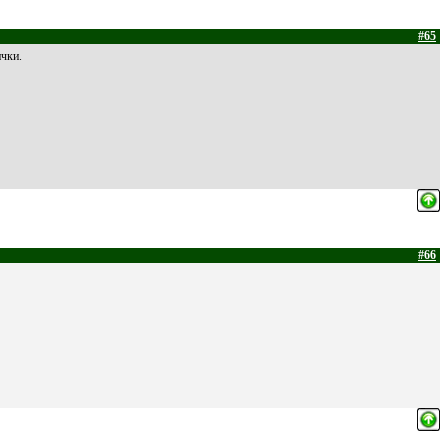
#65
ички.
#66