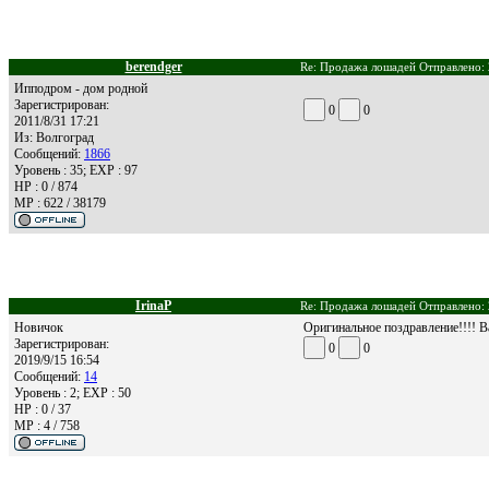
berendger
Re: Продажа лошадей Отправлено: 
Ипподром - дом родной
Зарегистрирован:
0
0
2011/8/31 17:21
Из:
Волгоград
Сообщений:
1866
Уровень : 35; EXP : 97
HP : 0 / 874
MP : 622 / 38179
IrinaP
Re: Продажа лошадей Отправлено: 
Новичок
Оригинальное поздравление!!!! В
Зарегистрирован:
0
0
2019/9/15 16:54
Сообщений:
14
Уровень : 2; EXP : 50
HP : 0 / 37
MP : 4 / 758