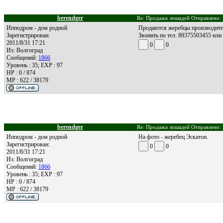
berendger
Re: Продажа лошадей Отправлено: 
Ипподром - дом родной
Продаются жеребцы производители
Зарегистрирован:
Звонить по тел. 89375503455 или п
2011/8/31 17:21
0
0
Из:
Волгоград
Сообщений:
1866
Уровень : 35; EXP : 97
HP : 0 / 874
MP : 622 / 38179
berendger
Re: Продажа лошадей Отправлено: 
Ипподром - дом родной
На фото - жеребец Эскатон.
Зарегистрирован:
0
0
2011/8/31 17:21
Из:
Волгоград
Сообщений:
1866
Уровень : 35; EXP : 97
HP : 0 / 874
MP : 622 / 38179