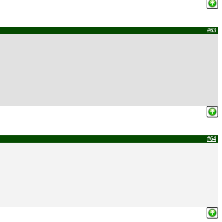
#63
#64