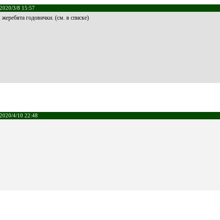
2020/3/8 15:57
 жеребята годовички. (см. в списке)
2020/4/10 22:48