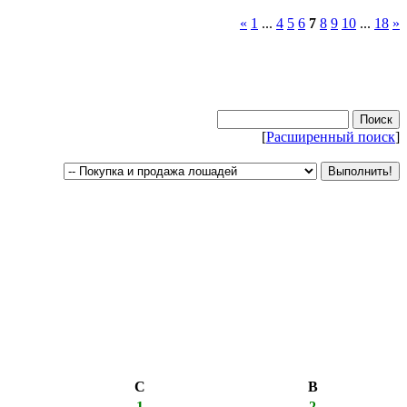
«
1
...
4
5
6
7
8
9
10
...
18
»
[
Расширенный поиск
]
С
В
1
2