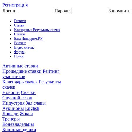
Регистрация
Логин:
Пароль:
Запомнить
Главная
Статьи
Календарь и Результаты скачек
Ставки
База Ипподром.РУ
Рейтинг
Видео скачек
Форум
Поиск
Активные ставки
Прошедшие ставки
Рейтинг
участников
Календарь скачек
Результаты
скачек
Новости
Скачки
Случной сезон
Индустрия
Зал славы
Аукционы
English
Лошади
Жокеи
Тренеры
Коневладельцы
Коннозаводчики