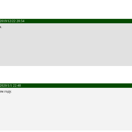
2019/12/22 20:54
я.
2020/1/1 22:48
ем году.