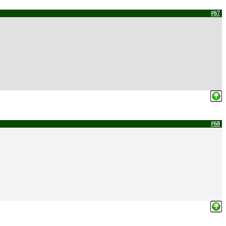
#67
#68