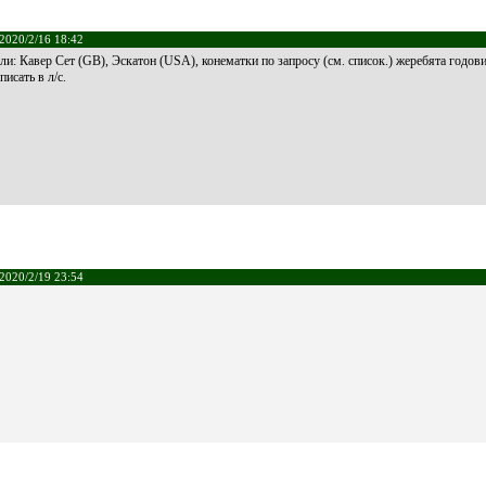
2020/2/16 18:42
: Кавер Сет (GB), Эскатон (USA), конематки по запросу (см. список.) жеребята годов
исать в л/с.
2020/2/19 23:54