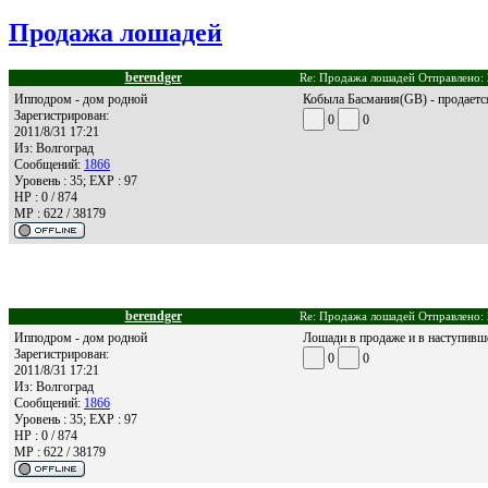
Продажа лошадей
berendger
Re: Продажа лошадей Отправлено: 
Ипподром - дом родной
Кобыла Басмания(GB) - продаетс
Зарегистрирован:
0
0
2011/8/31 17:21
Из:
Волгоград
Сообщений:
1866
Уровень : 35; EXP : 97
HP : 0 / 874
MP : 622 / 38179
berendger
Re: Продажа лошадей Отправлено: 
Ипподром - дом родной
Лошади в продаже и в наступивш
Зарегистрирован:
0
0
2011/8/31 17:21
Из:
Волгоград
Сообщений:
1866
Уровень : 35; EXP : 97
HP : 0 / 874
MP : 622 / 38179