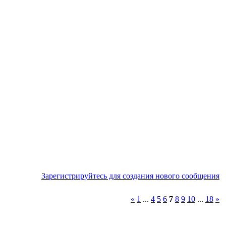
Зарегистрируйтесь для создания нового сообщения
«
1
...
4
5
6
7
8
9
10
...
18
»