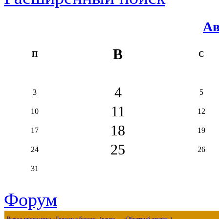
Ав
В
П
С
4
3
5
11
10
12
18
17
19
25
24
26
31
Форум
Выход программы «Лошади в боксах» (ранее — «Обратный отсчёт»)