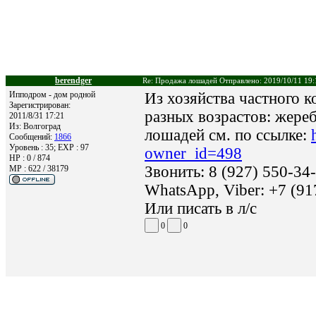
berendger
Re: Продажа лошадей Отправлено: 2019/10/11 19:
Ипподром - дом родной
Из хозяйства частного 
Зарегистрирован:
разных возрастов: жере
2011/8/31 17:21
Из:
Волгоград
лошадей см. по ссылке:
Сообщений:
1866
Уровень : 35; EXP : 97
owner_id=498
HP : 0 / 874
Звонить: 8 (927) 550-34
MP : 622 / 38179
WhatsApp, Viber: +7 (91
Или писать в л/с
0
0