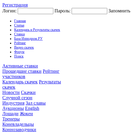
Регистрация
Логин:
Пароль:
Запомнить
Главная
Статьи
Календарь и Результаты скачек
Ставки
База Ипподром.РУ
Рейтинг
Видео скачек
Форум
Поиск
Активные ставки
Прошедшие ставки
Рейтинг
участников
Календарь скачек
Результаты
скачек
Новости
Скачки
Случной сезон
Индустрия
Зал славы
Аукционы
English
Лошади
Жокеи
Тренеры
Коневладельцы
Коннозаводчики