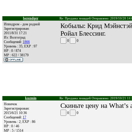
berendger
Re: Продажа лошадей Отправлено: 2019/10/20 14:
Ипподром - дом родной
Кобылы: Крид Мэйнстэй
Зарегистрирован:
Ройал Блессинг.
2011/8/31 17:21
Из:
Волгоград
0
0
Сообщений:
1866
Уровень : 35; EXP : 97
HP : 0 / 874
MP : 622 / 38179
kuzmin
Re: Продажа лошадей Отправлено: 2019/10/21 11:
Новичок
Скиньте цену на What’s
Зарегистрирован:
2015/6/21 10:36
0
0
Сообщений:
17
Уровень : 2; EXP : 86
HP : 0 / 46
MP : 5 / 1514