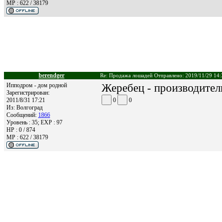
MP : 622 / 38179
berendger
Re: Продажа лошадей Отправлено: 2019/11/29 14:
Ипподром - дом родной
Жеребец - производитель
Зарегистрирован:
2011/8/31 17:21
0
0
Из:
Волгоград
Сообщений:
1866
Уровень : 35; EXP : 97
HP : 0 / 874
MP : 622 / 38179