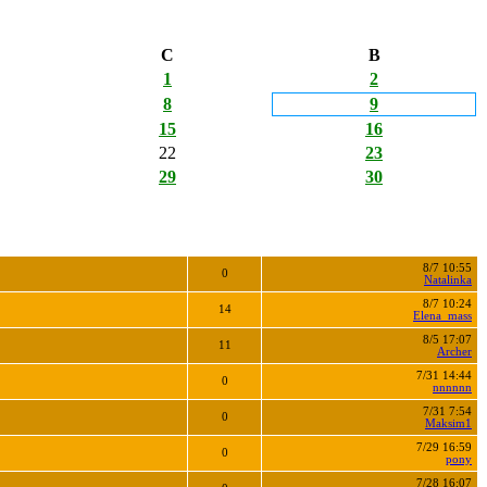
С
В
1
2
8
9
15
16
22
23
29
30
8/7 10:55
0
Natalinka
8/7 10:24
14
Elena_mass
8/5 17:07
11
Archer
7/31 14:44
0
nnnnnn
7/31 7:54
0
Maksim1
7/29 16:59
0
pony
7/28 16:07