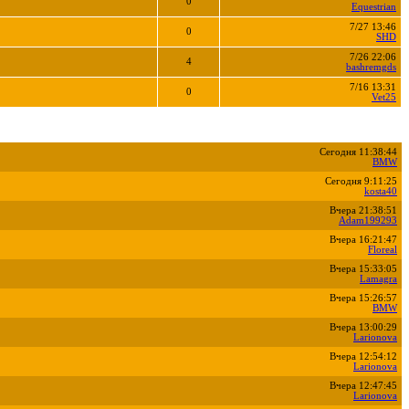
0
Equestrian
7/27 13:46
0
SHD
7/26 22:06
4
bashremgds
7/16 13:31
0
Vet25
Сегодня 11:38:44
BMW
Сегодня 9:11:25
kosta40
Вчера 21:38:51
Adam199293
Вчера 16:21:47
Floreal
Вчера 15:33:05
Lamagra
Вчера 15:26:57
BMW
Вчера 13:00:29
Larionova
Вчера 12:54:12
Larionova
Вчера 12:47:45
Larionova