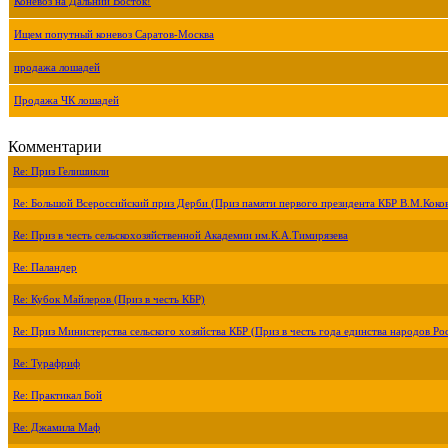
Коневоз на Дальний Восток!
Ищем попутный коневоз Саратов-Москва
продажа лошадей
Продажа ЧК лошадей
Комментарии
Re: Приз Гелишикли
Re: Большой Всероссийский приз Дерби (Приз памяти первого президента КБР В.М.Коко
Re: Приз в честь сельскохозяйственной Академии им.К.А.Тимирязева
Re: Паландер
Re: Кубок Майлеров (Приз в честь КБР)
Re: Приз Министерства сельского хозяйства КБР (Приз в честь года единства народов Ро
Re: Турафриф
Re: Практикал Бой
Re: Джамила Маф