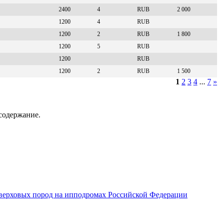
2400
4
RUB
2 000
1200
4
RUB
1200
2
RUB
1 800
1200
5
RUB
1200
RUB
1200
2
RUB
1 500
1
2
3
4
...
7
»
содержание.
верховых пород на ипподромах Российской Федерации