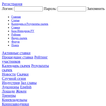
Регистрация
Логин:
Пароль:
Запомнить
Главная
Статьи
Календарь и Результаты скачек
Ставки
База Ипподром.РУ
Рейтинг
Видео скачек
Форум
Поиск
Активные ставки
Прошедшие ставки
Рейтинг
участников
Календарь скачек
Результаты
скачек
Новости
Скачки
Случной сезон
Индустрия
Зал славы
Аукционы
English
Лошади
Жокеи
Тренеры
Коневладельцы
Коннозаводчики