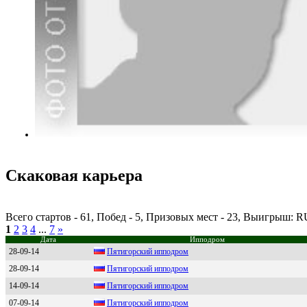
Скаковая карьера
Всего стартов - 61, Побед - 5, Призовых мест - 23, Выигрыш: 
1
2
3
4
...
7
»
Дата
Ипподром
28-09-14
Пятигopcкий иппoдpoм
28-09-14
Пятигoрcкий иппoдрoм
14-09-14
Пятигоpский ипподpом
07-09-14
Пятигoрcкий иппoдрoм