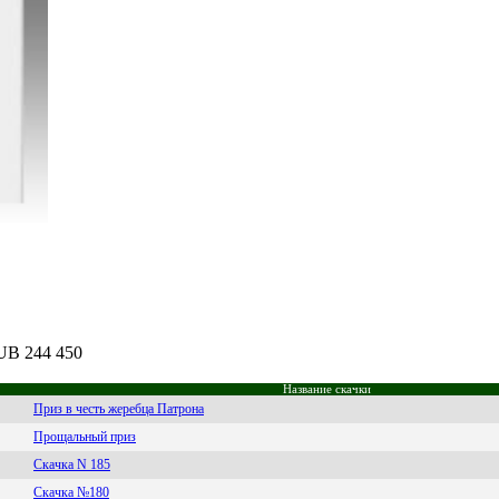
RUB 244 450
Название скачки
Приз в честь жеребца Патрона
Прощальный приз
Скачка N 185
Скачка №180