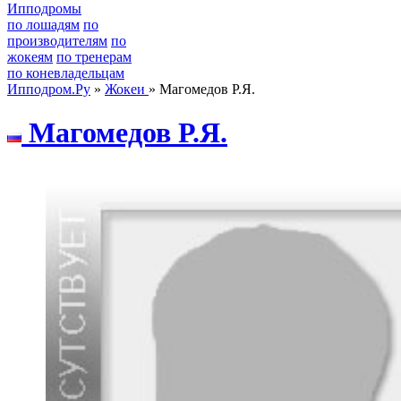
Ипподромы
по лошадям
по
производителям
по
жокеям
по тренерам
по коневладельцам
Ипподром.Ру
»
Жокеи
» Магомедов Р.Я.
Магомeдов Р.Я.