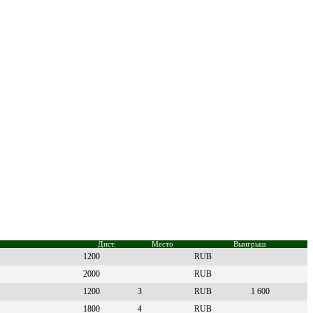
Дист.
Место
Выигрыш
1200
RUB
2000
RUB
1200
3
RUB
1 600
1800
4
RUB