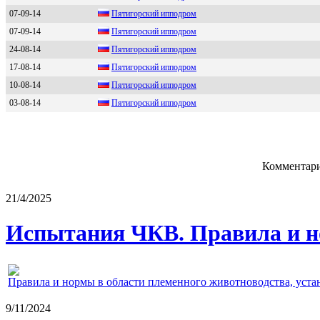
07-09-14
Пятигоpcкий ипподpом
07-09-14
Пятигopcкий иппoдpoм
24-08-14
Пятигopcкий иппoдpoм
17-08-14
Пятигoрcкий иппoдрoм
10-08-14
Пятигoрский иппoдрoм
03-08-14
Пятигoрский иппoдрoм
Комментари
21/4/2025
Испытания ЧКВ. Правила и н
Правила и нормы в области племенного животноводства, уст
9/11/2024