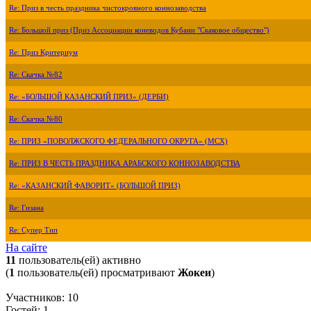
Re: Приз в честь праздника чистокровного коннозаводства
Re: Большой приз (Приз Ассоциации коневодов Кубани "Скаковое общество")
Re: Приз Критериум
Re: Скачка №82
Re: «БОЛЬШОЙ КАЗАНСКИЙ ПРИЗ» (ДЕРБИ)
Re: Скачка №80
Re: ПРИЗ «ПОВОЛЖСКОГО ФЕДЕРАЛЬНОГО ОКРУГА» (МСХ)
Re: ПРИЗ В ЧЕСТЬ ПРАЗДНИКА АРАБСКОГО КОННОЗАВОДСТВА
Re: «КАЗАНСКИЙ ФАВОРИТ» (БОЛЬШОЙ ПРИЗ)
Re: Гизана
Re: Супер Тип
На сайте
11
пользователь(ей) активно
(
1
пользователь(ей) просматривают
Жокеи
)
Участников: 10
Гостей: 1