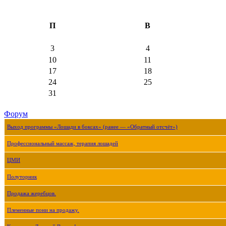
П
В
3
4
10
11
17
18
24
25
31
Форум
Выход программы «Лошади в боксах» (ранее — «Обратный отсчёт»)
Профессиональный массаж, терапия лошадей
ЦМИ
Полуторник
Продажа жеребцов.
Племенные пони на продажу.