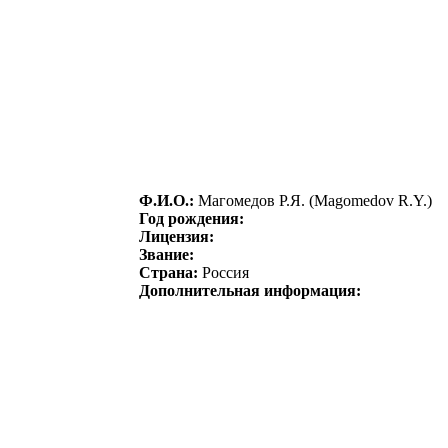
Ф.И.О.:
Магомeдов Р.Я. (Magomedov R.Y.)
Год рождения:
Лицензия:
Звание:
Страна:
Россия
Дополнительная информация: