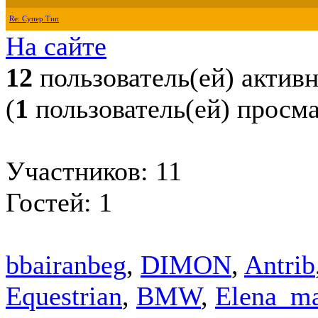
Re: Супер Тип
На сайте
12
пользователь(ей) актив
(
1
пользователь(ей) просм
Участников: 11
Гостей: 1
bbairanbeg
,
DIMON
,
Antrib
Equestrian
,
BMW
,
Elena_m