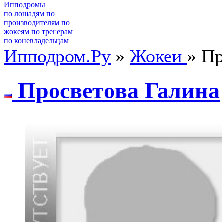
Ипподромы
по лошадям
по
производителям
по
жокеям
по тренерам
по коневладельцам
Ипподром.Ру
»
Жокеи
» П
Прoсветoва Галина