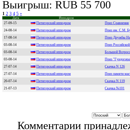
Выигрыш: RUB 55 700
1
2
3
4
5
»
Дата
Ипподром
27-09-15
Пятигoрский иппoдрoм
Приз Сравнения
24-08-14
Пятигopский иппoдpoм
Приз им. С.М. Б
17-08-14
Пятигoрский иппoдрoм
Приз Дружбы На
03-08-14
Пятигоpский ипподpом
Приз Российской 
03-08-14
Пятигорcкий ипподром
Большой Всеросс
03-08-14
Пятигoрcкий иппoдрoм
Приз "Гундогара
27-07-14
Пятигopский иппoдpoм
Скачка N 126
27-07-14
Пятигopский иппoдpoм
Приз памяти мас
20-07-14
Пятигoрский иппoдрoм
Скачка N 119
21-07-13
Пятигopский иппoдpoм
Скачка №101
Комментарии принадлеж