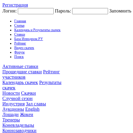
Регистрация
Логин:
Пароль:
Запомнить
Главная
Статьи
Календарь и Результаты скачек
Ставки
База Ипподром.РУ
Рейтинг
Видео скачек
Форум
Поиск
Активные ставки
Прошедшие ставки
Рейтинг
участников
Календарь скачек
Результаты
скачек
Новости
Скачки
Случной сезон
Индустрия
Зал славы
Аукционы
English
Лошади
Жокеи
Тренеры
Коневладельцы
Коннозаводчики