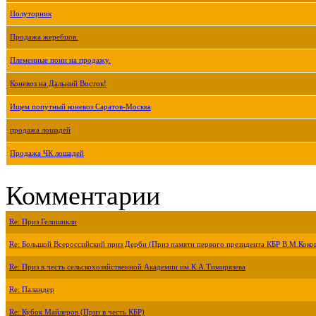
Полуторник
Продажа жеребцов.
Племенные пони на продажу.
Коневоз на Дальний Восток!
Ищем попутный коневоз Саратов-Москва
продажа лошадей
Продажа ЧК лошадей
Комментарии
Re: Приз Гелишикли
Re: Большой Всероссийский приз Дерби (Приз памяти первого президента КБР В.М.Коко
Re: Приз в честь сельскохозяйственной Академии им.К.А.Тимирязева
Re: Паландер
Re: Кубок Майлеров (Приз в честь КБР)