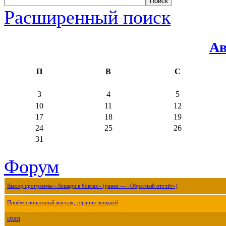
Расширенный поиск
Ав
П
В
С
3
4
5
10
11
12
17
18
19
24
25
26
31
Форум
Выход программы «Лошади в боксах» (ранее — «Обратный отсчёт»)
Профессиональный массаж, терапия лошадей
ЦМИ