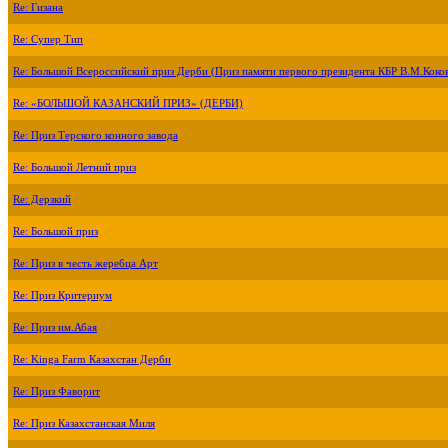
Re: Гизана
Re: Супер Тип
Re: Большой Всероссийский приз Дерби (Приз памяти первого президента КБР В.М.Коко
Re: «БОЛЬШОЙ КАЗАНСКИЙ ПРИЗ» (ДЕРБИ)
Re: Приз Терского конного завода
Re: Большой Летний приз
Re: Дерзкий
Re: Большой приз
Re: Приз в честь жеребца Арт
Re: Приз Критериум
Re: Приз им.Абая
Re: Kinga Farm Казахстан Дерби
Re: Приз Фаворит
Re: Приз Казахстанская Миля