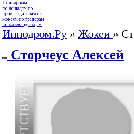
Ипподромы
по лошадям
по
производителям
по
жокеям
по тренерам
по коневладельцам
Ипподром.Ру
»
Жокеи
» С
Стopчeуc Алeкceй