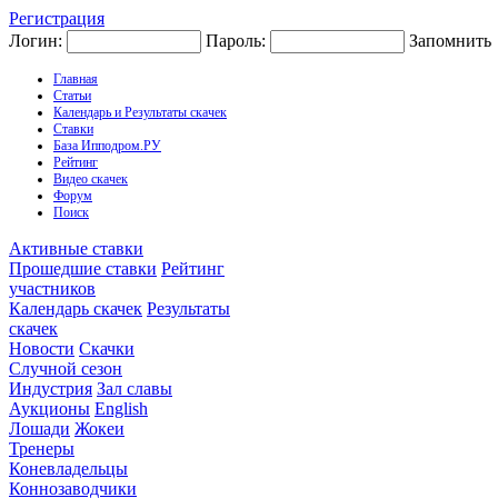
Регистрация
Логин:
Пароль:
Запомнить
Главная
Статьи
Календарь и Результаты скачек
Ставки
База Ипподром.РУ
Рейтинг
Видео скачек
Форум
Поиск
Активные ставки
Прошедшие ставки
Рейтинг
участников
Календарь скачек
Результаты
скачек
Новости
Скачки
Случной сезон
Индустрия
Зал славы
Аукционы
English
Лошади
Жокеи
Тренеры
Коневладельцы
Коннозаводчики