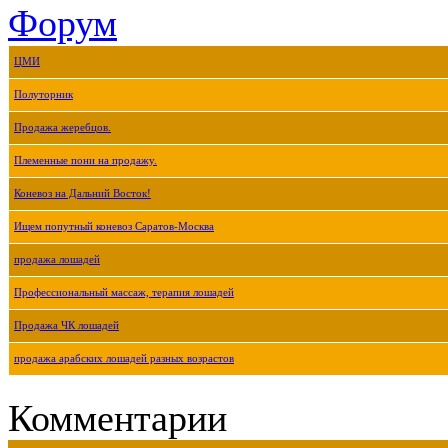
Форум
ЦМИ
Полуторник
Продажа жеребцов.
Племенные пони на продажу.
Коневоз на Дальний Восток!
Ищем попутный коневоз Саратов-Москва
продажа лошадей
Профессиональный массаж, терапия лошадей
Продажа ЧК лошадей
продажа арабских лошадей разных возрастов
Комментарии