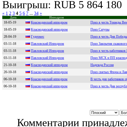
Выигрыш: RUB 5 864 180
«
1
2
3
4
5
6
7
...
34
»
Дата
Ипподром
18-05-19
Кpаcнодаpcкий ипподpом
Приз в честь Трижды Вен
18-05-19
Kpacнoдapcкий иппoдpoм
Приз Сатуры
28-04-19
Гудepмeс
Приз в честь Дня Побед
03-11-18
Павлoвcкий Иппoдpoм
Приз Закрытия скакового
03-11-18
Пaвловский Ипподром
Приз в честь работников
03-11-18
Павловский Ипподpом
Приз МСХ и ПП краснод
21-10-18
Kpacнoдapcкий иппoдpoм
Надежда России
20-10-18
Kрacнoдaрcкий иппoдрoм
Приз святых Флора и Лав
06-10-18
Крaснoдaрский иппoдрoм
В честь дня работников 
06-10-18
Кpаснoдаpский иппoдpoм
Приз в честь Дня респуб
Комментарии принадлеж