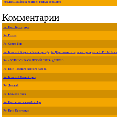
продажа арабских лошадей разных возрастов
Комментарии
Re: Приз Критериум
Re: Гизана
Re: Супер Тип
Re: Большой Всероссийский приз Дерби (Приз памяти первого президента КБР В.М.Коко
Re: «БОЛЬШОЙ КАЗАНСКИЙ ПРИЗ» (ДЕРБИ)
Re: Приз Терского конного завода
Re: Большой Летний приз
Re: Дерзкий
Re: Большой приз
Re: Приз в честь жеребца Арт
Re: Приз Критериум