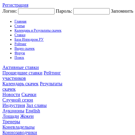
Регистрация
Логин:
Пароль:
Запомнить
Главная
Статьи
Календарь и Результаты скачек
Ставки
База Ипподром.РУ
Рейтинг
Видео скачек
Форум
Поиск
Активные ставки
Прошедшие ставки
Рейтинг
участников
Календарь скачек
Результаты
скачек
Новости
Скачки
Случной сезон
Индустрия
Зал славы
Аукционы
English
Лошади
Жокеи
Тренеры
Коневладельцы
Коннозаводчики