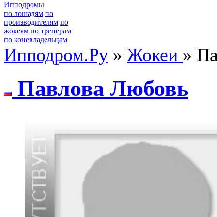
Ипподромы
по лошадям
по
производителям
по
жокеям
по тренерам
по коневладельцам
Ипподром.Ру
»
Жокеи
» П
Пaвловa Любовь