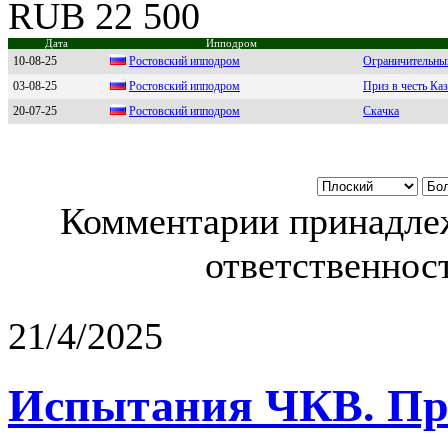
RUB 22 500
Дата
Ипподром
10-08-25
Роcтовcкий ипподром
Ограничительны
03-08-25
Рoстoвский иппoдрoм
Приз в честь Ка
20-07-25
Ростовский ипподpом
Скачка
Комментарии принадлеж
ответственност
21/4/2025
Испытания ЧКВ. Пра