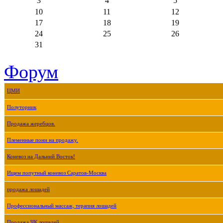
3
4
5
10
11
12
17
18
19
24
25
26
31
Форум
ЦМИ
Полуторник
Продажа жеребцов.
Племенные пони на продажу.
Коневоз на Дальний Восток!
Ищем попутный коневоз Саратов-Москва
продажа лошадей
Профессиональный массаж, терапия лошадей
Продажа ЧК лошадей