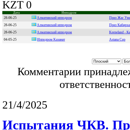
KZT 0
Дата
Ипподром
28-06-25
Aлматинский ипподром
Приз Жас Ум
28-06-25
Aлмaтинcкий ипподpом
Приз Кабирха
28-06-25
Aлмaтинский иппoдpoм
Keeneland - 
04-05-25
Ипподpом Kaзaнaт
Astana Cup
Комментарии принадлеж
ответственност
21/4/2025
Испытания ЧКВ. Пра