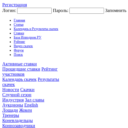
Регистрация
Логин:
Пароль:
Запомнить
Главная
Статьи
Календарь и Результаты скачек
Ставки
База Ипподром.РУ
Рейтинг
Видео скачек
Форум
Поиск
Активные ставки
Прошедшие ставки
Рейтинг
участников
Календарь скачек
Результаты
скачек
Новости
Скачки
Случной сезон
Индустрия
Зал славы
Аукционы
English
Лошади
Жокеи
Тренеры
Коневладельцы
Коннозаводчики