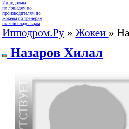
Ипподромы
по лошадям
по
производителям
по
жокеям
по тренерам
по коневладельцам
Ипподром.Ру
»
Жокеи
» Н
Нaзapoв Xилaл