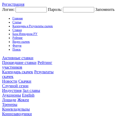
Регистрация
Логин:
Пароль:
Запомнить
Главная
Статьи
Календарь и Результаты скачек
Ставки
База Ипподром.РУ
Рейтинг
Видео скачек
Форум
Поиск
Активные ставки
Прошедшие ставки
Рейтинг
участников
Календарь скачек
Результаты
скачек
Новости
Скачки
Случной сезон
Индустрия
Зал славы
Аукционы
English
Лошади
Жокеи
Тренеры
Коневладельцы
Коннозаводчики