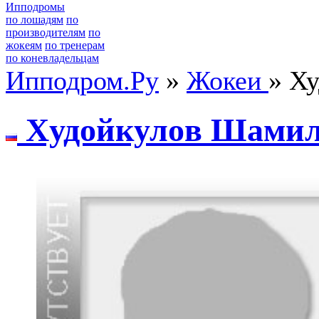
Ипподромы
по лошадям
по
производителям
по
жокеям
по тренерам
по коневладельцам
Ипподром.Ру
»
Жокеи
» Х
Xудoйкулoв Шами