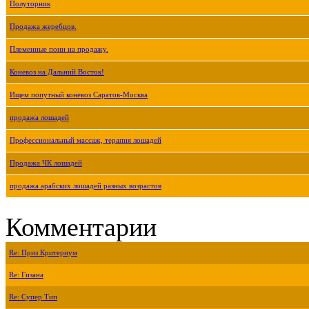
Полуторник
Продажа жеребцов.
Племенные пони на продажу.
Коневоз на Дальний Восток!
Ищем попутный коневоз Саратов-Москва
продажа лошадей
Профессиональный массаж, терапия лошадей
Продажа ЧК лошадей
продажа арабских лошадей разных возрастов
Комментарии
Re: Приз Критериум
Re: Гизана
Re: Супер Тип