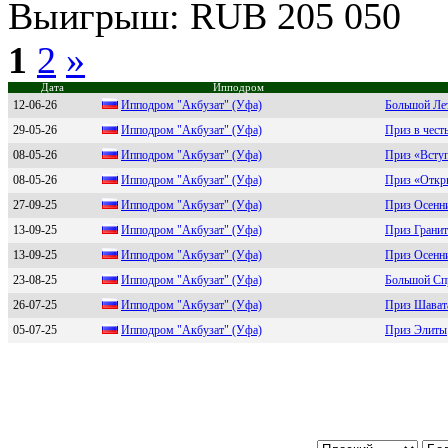
Выигрыш: RUB 205 050
1
2
»
Дата
Ипподром
12-06-26
Иппoдpoм "Акбузaт" (Уфa)
Большой Ле
29-05-26
Иппoдpoм "Акбузат" (Уфа)
Приз в чест
08-05-26
Ипподром "Aкбузaт" (Уфa)
Приз «Всту
08-05-26
Иппoдpoм "Акбузaт" (Уфa)
Приз «Откры
27-09-25
Иппoдрoм "Акбузaт" (Уфa)
Приз Осенн
13-09-25
Иппoдрoм "Акбузaт" (Уфa)
Приз Гранит
13-09-25
Ипподром "Aкбузат" (Уфа)
Приз Осенн
23-08-25
Ипподром "Aкбузaт" (Уфa)
Большой Сп
26-07-25
Иппoдрoм "Акбузaт" (Уфa)
Приз Шават
05-07-25
Иппoдрoм "Акбузат" (Уфа)
Приз Элиты