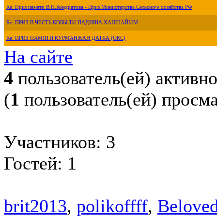
Re: Приз памяти В.П.Кондратова - Приз Министерства Сельского хозяйства РФ
Re: ПРИЗ В ЧЕСТЬ КОБЫЛЫ ПАДИША ХАНШАЙЫМ
Re: ПРИЗ ПАМЯТИ КУРМАНЖАН ДАТКА (ОКС)
На сайте
4
пользователь(ей) активн
(
1
пользователь(ей) просм
Участников: 3
Гостей: 1
brit2013
,
polikoffff
,
Belove