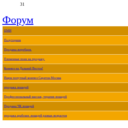
31
Форум
ЦМИ
Полуторник
Продажа жеребцов.
Племенные пони на продажу.
Коневоз на Дальний Восток!
Ищем попутный коневоз Саратов-Москва
продажа лошадей
Профессиональный массаж, терапия лошадей
Продажа ЧК лошадей
продажа арабских лошадей разных возрастов