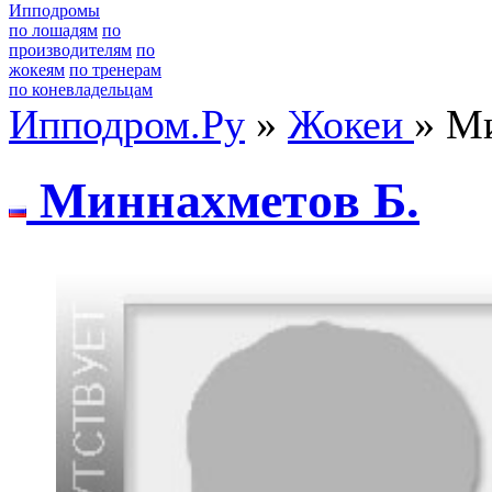
Ипподромы
по лошадям
по
производителям
по
жокеям
по тренерам
по коневладельцам
Ипподром.Ру
»
Жокеи
» М
Mиннахметoв Б.