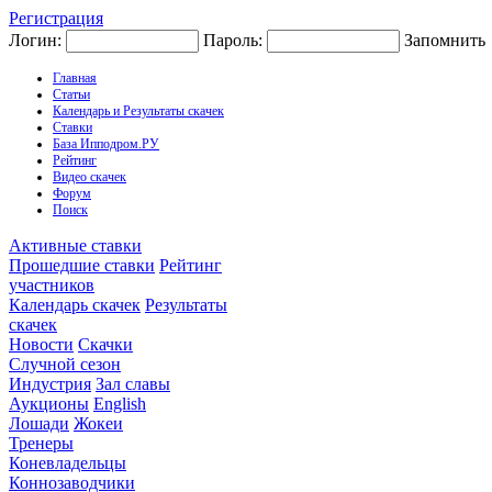
Регистрация
Логин:
Пароль:
Запомнить
Главная
Статьи
Календарь и Результаты скачек
Ставки
База Ипподром.РУ
Рейтинг
Видео скачек
Форум
Поиск
Активные ставки
Прошедшие ставки
Рейтинг
участников
Календарь скачек
Результаты
скачек
Новости
Скачки
Случной сезон
Индустрия
Зал славы
Аукционы
English
Лошади
Жокеи
Тренеры
Коневладельцы
Коннозаводчики