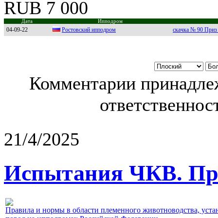
RUB 7 000
Дата
Ипподром
04-09-22
Pocтoвcкий иппoдрoм
скачка № 90 Приз 
Комментарии принадлеж
ответственност
21/4/2025
Испытания ЧКВ. Пра
Правила и нормы в области племенного животноводства, уст