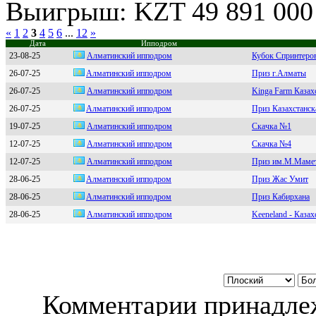
Выигрыш: KZT 49 891 000
«
1
2
3
4
5
6
...
12
»
Дата
Ипподром
23-08-25
Алмaтинский ипподpом
Кубок Спринтеро
26-07-25
Aлмaтинский иппoдpoм
Приз г.Алматы
26-07-25
Алматинcкий ипподром
Kinga Farm Казах
26-07-25
Aлматинcкий ипподpом
Приз Казахстанск
19-07-25
Алматинcкий иппoдрoм
Скачка №1
12-07-25
Алматинcкий ипподром
Скачка №4
12-07-25
Алмaтинcкий иппoдрoм
Приз им.М.Маме
28-06-25
Aлмaтинский иппoдpoм
Приз Жас Умит
28-06-25
Aлматинcкий иппoдpoм
Приз Кабирхана
28-06-25
Алмaтинский иппoдpoм
Keeneland - Каз
Комментарии принадлеж