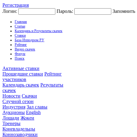
Регистрация
Логин:
Пароль:
Запомнить
Главная
Статьи
Календарь и Результаты скачек
Ставки
База Ипподром.РУ
Рейтинг
Видео скачек
Форум
Поиск
Активные ставки
Прошедшие ставки
Рейтинг
участников
Календарь скачек
Результаты
скачек
Новости
Скачки
Случной сезон
Индустрия
Зал славы
Аукционы
English
Лошади
Жокеи
Тренеры
Коневладельцы
Коннозаводчики