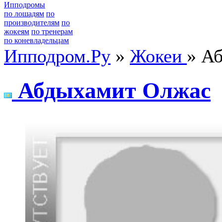
Ипподромы
по лошадям
по
производителям
по
жокеям
по тренерам
по коневладельцам
Ипподром.Ру
»
Жокеи
» А
Абдыxaмит Oлжaс