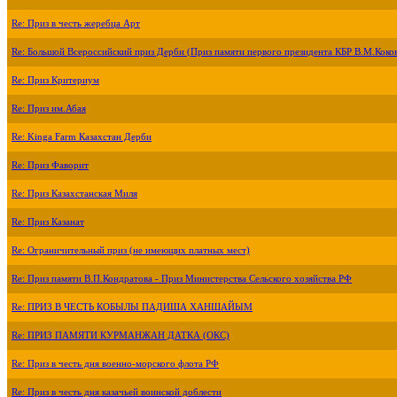
Re: Приз в честь жеребца Арт
Re: Большой Всероссийский приз Дерби (Приз памяти первого президента КБР В.М.Коко
Re: Приз Критериум
Re: Приз им.Абая
Re: Kinga Farm Казахстан Дерби
Re: Приз Фаворит
Re: Приз Казахстанская Миля
Re: Приз Казанат
Re: Ограничительный приз (не имеющих платных мест)
Re: Приз памяти В.П.Кондратова - Приз Министерства Сельского хозяйства РФ
Re: ПРИЗ В ЧЕСТЬ КОБЫЛЫ ПАДИША ХАНШАЙЫМ
Re: ПРИЗ ПАМЯТИ КУРМАНЖАН ДАТКА (ОКС)
Re: Приз в честь дня военно-морского флота РФ
Re: Приз в честь дня казачьей воинской доблести