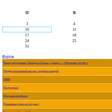
П
В
3
4
10
11
17
18
24
25
31
Форум
Выход программы «Лошади в боксах» (ранее — «Обратный отсчёт»)
Профессиональный массаж, терапия лошадей
ЦМИ
Полуторник
Продажа жеребцов.
Племенные пони на продажу.