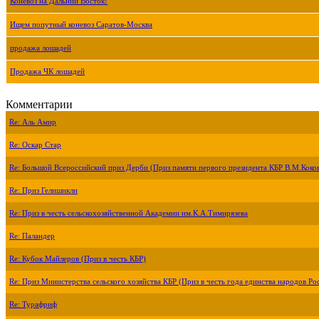
Коневоз на Дальний Восток!
Ищем попутный коневоз Саратов-Москва
продажа лошадей
Продажа ЧК лошадей
Комментарии
Re: Аль Амир
Re: Оскар Стар
Re: Большой Всероссийский приз Дерби (Приз памяти первого президента КБР В.М.Коко
Re: Приз Гелишикли
Re: Приз в честь сельскохозяйственной Академии им.К.А.Тимирязева
Re: Паландер
Re: Кубок Майлеров (Приз в честь КБР)
Re: Приз Министерства сельского хозяйства КБР (Приз в честь года единства народов Ро
Re: Турафриф