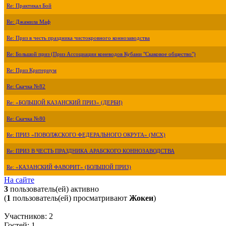
Re: Практикал Бой
Re: Джамила Маф
Re: Приз в честь праздника чистокровного коннозаводства
Re: Большой приз (Приз Ассоциации коневодов Кубани "Скаковое общество")
Re: Приз Критериум
Re: Скачка №82
Re: «БОЛЬШОЙ КАЗАНСКИЙ ПРИЗ» (ДЕРБИ)
Re: Скачка №80
Re: ПРИЗ «ПОВОЛЖСКОГО ФЕДЕРАЛЬНОГО ОКРУГА» (МСХ)
Re: ПРИЗ В ЧЕСТЬ ПРАЗДНИКА АРАБСКОГО КОННОЗАВОДСТВА
Re: «КАЗАНСКИЙ ФАВОРИТ» (БОЛЬШОЙ ПРИЗ)
На сайте
3
пользователь(ей) активно
(
1
пользователь(ей) просматривают
Жокеи
)
Участников: 2
Гостей: 1