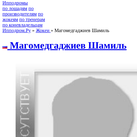
Ипподромы
по лошадям
по
производителям
по
жокеям
по тренерам
по коневладельцам
Ипподром.Ру
»
Жокеи
» Магомедгаджиев Шамиль
Магoмедгаджиев Шамиль