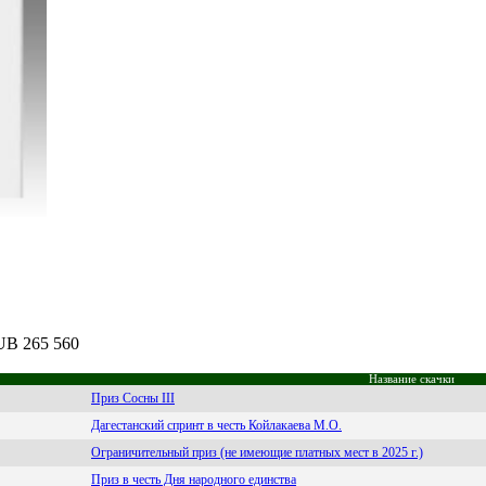
RUB 265 560
Название скачки
Приз Сосны III
Дагестанский спринт в честь Койлакаева М.О.
Ограничительный приз (не имеющие платных мест в 2025 г.)
Приз в честь Дня народного единства