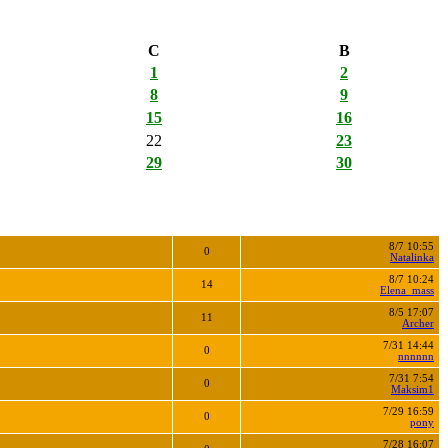
С
В
1
2
8
9
15
16
22
23
29
30
8/7 10:55
0
Natalinka
8/7 10:24
14
Elena_mass
8/5 17:07
11
Archer
7/31 14:44
0
nnnnnn
7/31 7:54
0
Maksim1
7/29 16:59
0
pony
7/28 16:07