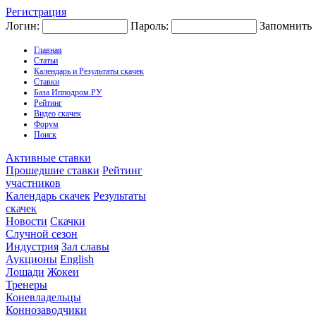
Регистрация
Логин:
Пароль:
Запомнить
Главная
Статьи
Календарь и Результаты скачек
Ставки
База Ипподром.РУ
Рейтинг
Видео скачек
Форум
Поиск
Активные ставки
Прошедшие ставки
Рейтинг
участников
Календарь скачек
Результаты
скачек
Новости
Скачки
Случной сезон
Индустрия
Зал славы
Аукционы
English
Лошади
Жокеи
Тренеры
Коневладельцы
Коннозаводчики