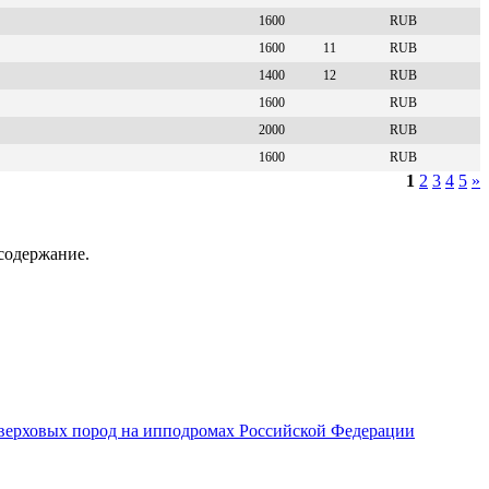
1600
RUB
1600
11
RUB
1400
12
RUB
1600
RUB
2000
RUB
1600
RUB
1
2
3
4
5
»
содержание.
верховых пород на ипподромах Российской Федерации