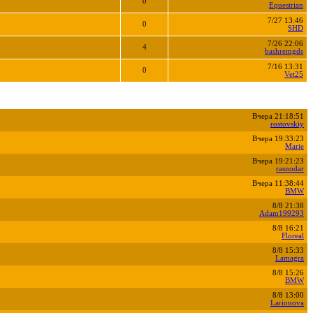
0
Equestrian
7/27 13:46
0
SHD
7/26 22:06
4
bashremgds
7/16 13:31
0
Vet25
Вчера 21:18:51
rostovskiy
Вчера 19:33:23
Marie
Вчера 19:21:23
rasnodar
Вчера 11:38:44
BMW
8/8 21:38
Adam199293
8/8 16:21
Floreal
8/8 15:33
Lamagra
8/8 15:26
BMW
8/8 13:00
Larionova