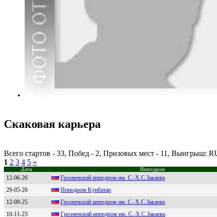
Скаковая карьера
Всего стартов - 33, Побед - 2, Призовых мест - 11, Выигрыш: 
1
2
3
4
5
»
Дата
Ипподром
12-06-26
Грoзненcкий иппoдрoм им. C.-X.C.Зaкaевa
29-05-26
Ипподpом Kунбaтap
12-09-25
Грознeнский ипподром им. C.-X.C.Зaкaeвa
10-11-23
Гpозненcкий ипподpом им. С.-X.С.Зaкaевa