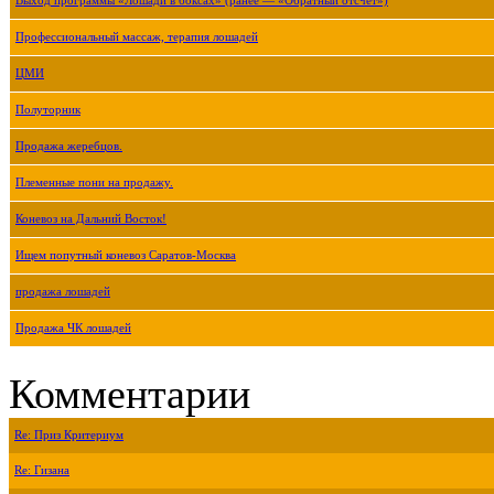
Выход программы «Лошади в боксах» (ранее — «Обратный отсчёт»)
Профессиональный массаж, терапия лошадей
ЦМИ
Полуторник
Продажа жеребцов.
Племенные пони на продажу.
Коневоз на Дальний Восток!
Ищем попутный коневоз Саратов-Москва
продажа лошадей
Продажа ЧК лошадей
Комментарии
Re: Приз Критериум
Re: Гизана