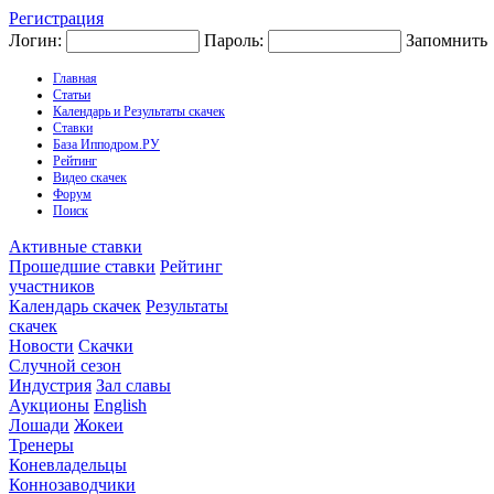
Регистрация
Логин:
Пароль:
Запомнить
Главная
Статьи
Календарь и Результаты скачек
Ставки
База Ипподром.РУ
Рейтинг
Видео скачек
Форум
Поиск
Активные ставки
Прошедшие ставки
Рейтинг
участников
Календарь скачек
Результаты
скачек
Новости
Скачки
Случной сезон
Индустрия
Зал славы
Аукционы
English
Лошади
Жокеи
Тренеры
Коневладельцы
Коннозаводчики