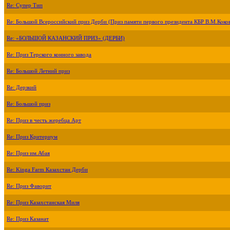
Re: Супер Тип
Re: Большой Всероссийский приз Дерби (Приз памяти первого президента КБР В.М.Коко
Re: «БОЛЬШОЙ КАЗАНСКИЙ ПРИЗ» (ДЕРБИ)
Re: Приз Терского конного завода
Re: Большой Летний приз
Re: Дерзкий
Re: Большой приз
Re: Приз в честь жеребца Арт
Re: Приз Критериум
Re: Приз им.Абая
Re: Kinga Farm Казахстан Дерби
Re: Приз Фаворит
Re: Приз Казахстанская Миля
Re: Приз Казанат