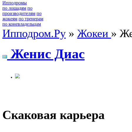
Ипподромы
по лошадям
по
производителям
по
жокеям
по тренерам
по коневладельцам
Ипподром.Ру
»
Жокеи
» Ж
Жениc Диac
Скаковая карьера