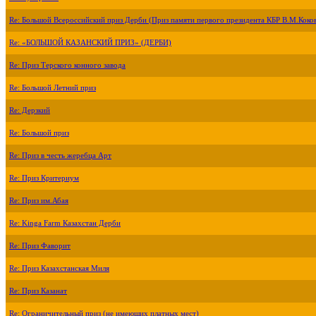
Re: Большой Всероссийский приз Дерби (Приз памяти первого президента КБР В.М.Коко
Re: «БОЛЬШОЙ КАЗАНСКИЙ ПРИЗ» (ДЕРБИ)
Re: Приз Терского конного завода
Re: Большой Летний приз
Re: Дерзкий
Re: Большой приз
Re: Приз в честь жеребца Арт
Re: Приз Критериум
Re: Приз им.Абая
Re: Kinga Farm Казахстан Дерби
Re: Приз Фаворит
Re: Приз Казахстанская Миля
Re: Приз Казанат
Re: Ограничительный приз (не имеющих платных мест)