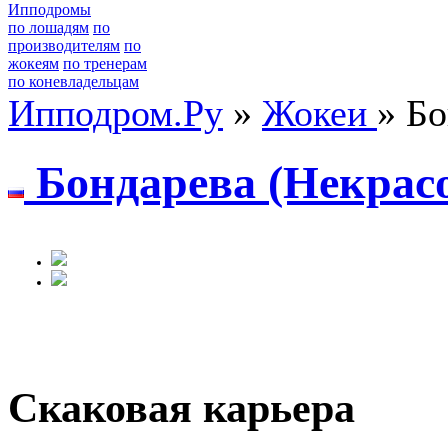
Ипподромы
по лошадям
по
производителям
по
жокеям
по тренерам
по коневладельцам
Ипподром.Ру
»
Жокеи
» Бо
Бoндapевa (Некpaсo
Скаковая карьера