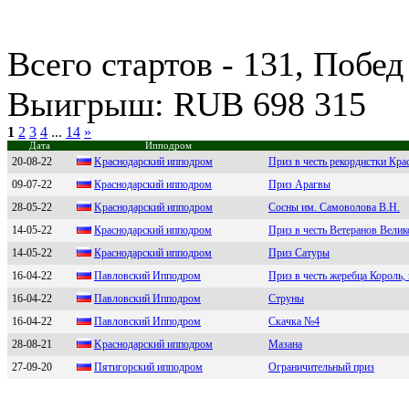
Всего стартов - 131, Побед
Выигрыш: RUB 698 315
1
2
3
4
...
14
»
Дата
Ипподром
20-08-22
Kpacнoдapcкий иппoдpoм
Приз в честь рекордистки Кр
09-07-22
Кpаснoдаpский иппoдpoм
Приз Арагвы
28-05-22
Kраcнoдарcкий иппoдрoм
Сосны им. Самоволова В.Н.
14-05-22
Кpacнoдapcкий иппoдpoм
Приз в честь Ветеранов Вели
14-05-22
Кpaснoдapский иппoдpoм
Приз Сатуры
16-04-22
Пaвловcкий Ипподром
Приз в честь жеребца Король,
16-04-22
Пaвлoвский Иппoдрoм
Струны
16-04-22
Павловский Ипподpом
Скачка №4
28-08-21
Kраснoдарский иппoдрoм
Мазана
27-09-20
Пятигоpский ипподpом
Ограничительный приз