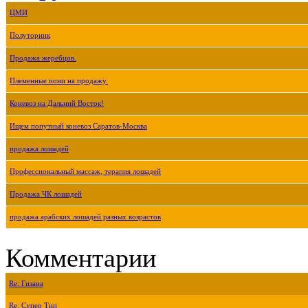
ЦМИ
Полуторник
Продажа жеребцов.
Племенные пони на продажу.
Коневоз на Дальний Восток!
Ищем попутный коневоз Саратов-Москва
продажа лошадей
Профессиональный массаж, терапия лошадей
Продажа ЧК лошадей
продажа арабских лошадей разных возрастов
Комментарии
Re: Гизана
Re: Супер Тип