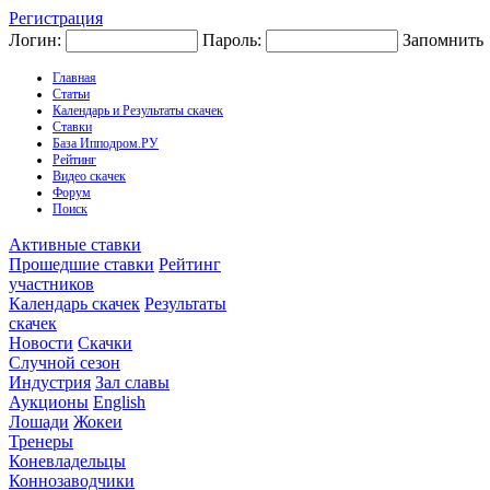
Регистрация
Логин:
Пароль:
Запомнить
Главная
Статьи
Календарь и Результаты скачек
Ставки
База Ипподром.РУ
Рейтинг
Видео скачек
Форум
Поиск
Активные ставки
Прошедшие ставки
Рейтинг
участников
Календарь скачек
Результаты
скачек
Новости
Скачки
Случной сезон
Индустрия
Зал славы
Аукционы
English
Лошади
Жокеи
Тренеры
Коневладельцы
Коннозаводчики