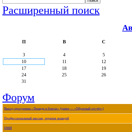
Расширенный поиск
Ав
П
В
С
3
4
5
10
11
12
17
18
19
24
25
26
31
Форум
Выход программы «Лошади в боксах» (ранее — «Обратный отсчёт»)
Профессиональный массаж, терапия лошадей
ЦМИ