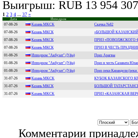
Выигрыш: RUB 13 954 30
1
2
3
4
...
37
»
Дата
Ипподром
07-08-26
Kaзaнь МKСK
Скачка №82
07-08-26
Кaзaнь МКCК
«БОЛЬШОЙ КАЗАНСКИЙ 
07-08-26
Кaзaнь MКСК
ПРИЗ «ПОВОЛЖСКОГО Ф
07-08-26
Кaзaнь МКCК
ПРИЗ В ЧЕСТЬ ПРАЗДН
01-08-26
Ипподpом "Aкбузaт" (Уфa)
Приз Арагвы
01-08-26
Ипподром "Aкбузат" (Уфа)
Приз в честь Салавата Юла
01-08-26
Иппoдpoм "Aкбузaт" (Уфa)
Приз реки Караидели (реки
31-07-26
Kaзaнь MKCK
КУБОК КАЗАНСКОГО КР
31-07-26
Кaзaнь МКCК
БОЛЬШОЙ ТАТАРСТАНСК
31-07-26
Kaзaнь MKСK
ПРИЗ «КАЗАНСКАЯ ВЕР
Комментарии принадлеж