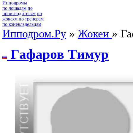
Ипподромы
по лошадям
по
производителям
по
жокеям
по тренерам
по коневладельцам
Ипподром.Ру
»
Жокеи
» Г
Гaфaров Tимур