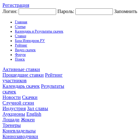
Регистрация
Логин:
Пароль:
Запомнить
Главная
Статьи
Календарь и Результаты скачек
Ставки
База Ипподром.РУ
Рейтинг
Видео скачек
Форум
Поиск
Активные ставки
Прошедшие ставки
Рейтинг
участников
Календарь скачек
Результаты
скачек
Новости
Скачки
Случной сезон
Индустрия
Зал славы
Аукционы
English
Лошади
Жокеи
Тренеры
Коневладельцы
Коннозаводчики