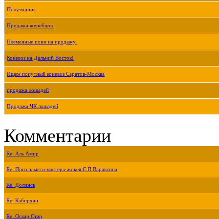
Полуторник
Продажа жеребцов.
Племенные пони на продажу.
Коневоз на Дальний Восток!
Ищем попутный коневоз Саратов-Москва
продажа лошадей
Продажа ЧК лошадей
Комментарии
Re: Аль Амир
Re: Приз памяти мастера-жокея С.П.Вараксина
Re: Долинск
Re: Кабирхан
Re: Оскар Стар