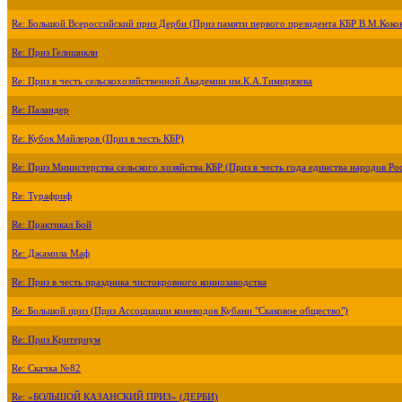
Re: Большой Всероссийский приз Дерби (Приз памяти первого президента КБР В.М.Коко
Re: Приз Гелишикли
Re: Приз в честь сельскохозяйственной Академии им.К.А.Тимирязева
Re: Паландер
Re: Кубок Майлеров (Приз в честь КБР)
Re: Приз Министерства сельского хозяйства КБР (Приз в честь года единства народов Ро
Re: Турафриф
Re: Практикал Бой
Re: Джамила Маф
Re: Приз в честь праздника чистокровного коннозаводства
Re: Большой приз (Приз Ассоциации коневодов Кубани "Скаковое общество")
Re: Приз Критериум
Re: Скачка №82
Re: «БОЛЬШОЙ КАЗАНСКИЙ ПРИЗ» (ДЕРБИ)