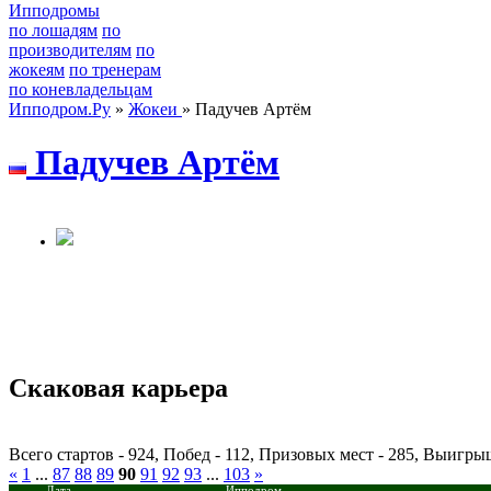
Ипподромы
по лошадям
по
производителям
по
жокеям
по тренерам
по коневладельцам
Ипподром.Ру
»
Жокеи
» Падучев Артём
Пaдучeв Аpтём
Скаковая карьера
Всего стартов - 924, Побед - 112, Призовых мест - 285, Выигр
«
1
...
87
88
89
90
91
92
93
...
103
»
Дата
Ипподром