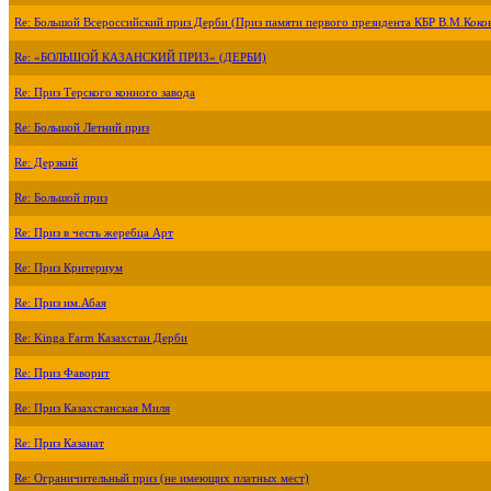
Re: Большой Всероссийский приз Дерби (Приз памяти первого президента КБР В.М.Коко
Re: «БОЛЬШОЙ КАЗАНСКИЙ ПРИЗ» (ДЕРБИ)
Re: Приз Терского конного завода
Re: Большой Летний приз
Re: Дерзкий
Re: Большой приз
Re: Приз в честь жеребца Арт
Re: Приз Критериум
Re: Приз им.Абая
Re: Kinga Farm Казахстан Дерби
Re: Приз Фаворит
Re: Приз Казахстанская Миля
Re: Приз Казанат
Re: Ограничительный приз (не имеющих платных мест)