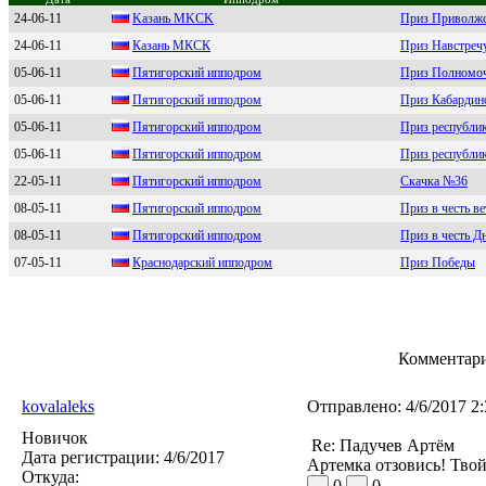
24-06-11
Kaзaнь МKCK
Приз Приволжс
24-06-11
Кaзaнь MКCК
Приз Навстреч
05-06-11
Пятигоpский ипподpом
Приз Полномоч
05-06-11
Пятигoрcкий иппoдрoм
Приз Кабардин
05-06-11
Пятигорcкий ипподром
Приз республи
05-06-11
Пятигoрский иппoдрoм
Приз республик
22-05-11
Пятигoрcкий иппoдрoм
Скачка №36
08-05-11
Пятигoрский иппoдрoм
Приз в честь в
08-05-11
Пятигорcкий ипподром
Приз в честь 
07-05-11
Крacнодaрcкий ипподром
Приз Победы
Комментари
kovalaleks
Отправлено:
4/6/2017 2
Новичок
Re: Падучев Артём
Дата регистрации:
4/6/2017
Артемка отзовись! Твой
Откуда:
0
0