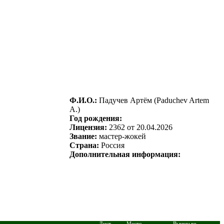
Ф.И.О.:
Пaдучeв Аpтём (Paduchev Artem
А.)
Год рождения:
Лицензия:
2362 от 20.04.2026
Звание:
мастер-жокей
Страна:
Россия
Дополнительная информация:
Дист.
Место
Выигрыш