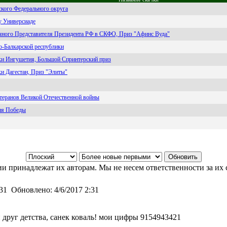
кого Федерального округа
у Универсиаде
ного Представителя Президента РФ в СКФО, Приз "Афинс Вуда"
о-Балкарской республики
ки Ингушетия, Большой Спринтерский приз
и Дагестан, Приз "Элиты"
етеранов Великой Отечественной войны
Дня Победы
и принадлежат их авторам. Мы не несем ответственности за их 
:31
Обновлено:
4/6/2017 2:31
 друг детства, санек коваль! мои цифры 9154943421