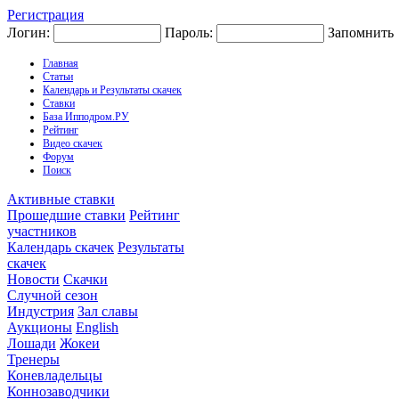
Регистрация
Логин:
Пароль:
Запомнить
Главная
Статьи
Календарь и Результаты скачек
Ставки
База Ипподром.РУ
Рейтинг
Видео скачек
Форум
Поиск
Активные ставки
Прошедшие ставки
Рейтинг
участников
Календарь скачек
Результаты
скачек
Новости
Скачки
Случной сезон
Индустрия
Зал славы
Аукционы
English
Лошади
Жокеи
Тренеры
Коневладельцы
Коннозаводчики