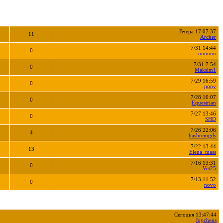
Вчера 17:07:37
11
Archer
7/31 14:44
0
nnnnnn
7/31 7:54
0
Maksim1
7/29 16:59
0
pony
7/28 16:07
0
Equestrian
7/27 13:46
0
SHD
7/26 22:06
4
bashremgds
7/22 13:44
13
Elena_mass
7/16 13:31
0
Vet25
7/13 11:52
0
novo
Сегодня 13:47:44
Joychens