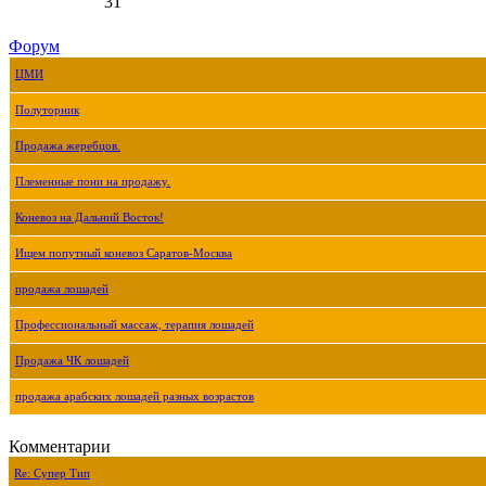
31
Форум
ЦМИ
Полуторник
Продажа жеребцов.
Племенные пони на продажу.
Коневоз на Дальний Восток!
Ищем попутный коневоз Саратов-Москва
продажа лошадей
Профессиональный массаж, терапия лошадей
Продажа ЧК лошадей
продажа арабских лошадей разных возрастов
Комментарии
Re: Супер Тип