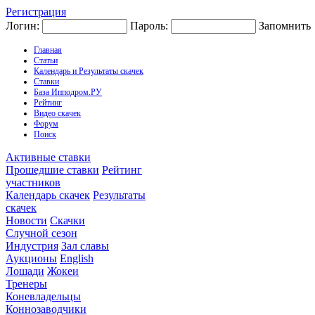
Регистрация
Логин:
Пароль:
Запомнить
Главная
Статьи
Календарь и Результаты скачек
Ставки
База Ипподром.РУ
Рейтинг
Видео скачек
Форум
Поиск
Активные ставки
Прошедшие ставки
Рейтинг
участников
Календарь скачек
Результаты
скачек
Новости
Скачки
Случной сезон
Индустрия
Зал славы
Аукционы
English
Лошади
Жокеи
Тренеры
Коневладельцы
Коннозаводчики