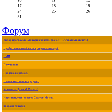
10
11
12
17
18
19
24
25
26
31
Форум
Выход программы «Лошади в боксах» (ранее — «Обратный отсчёт»)
Профессиональный массаж, терапия лошадей
ЦМИ
Полуторник
Продажа жеребцов.
Племенные пони на продажу.
Коневоз на Дальний Восток!
Ищем попутный коневоз Саратов-Москва
продажа лошадей