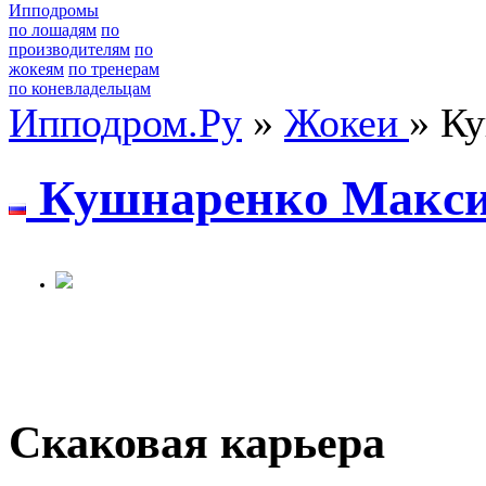
Ипподромы
по лошадям
по
производителям
по
жокеям
по тренерам
по коневладельцам
Ипподром.Ру
»
Жокеи
» К
Кушнapeнкo Maкc
Скаковая карьера