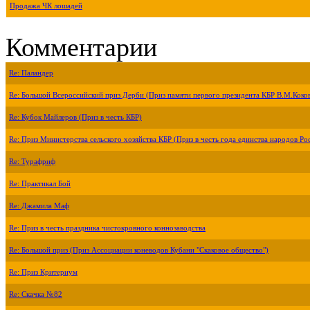
Продажа ЧК лошадей
Комментарии
Re: Паландер
Re: Большой Всероссийский приз Дерби (Приз памяти первого президента КБР В.М.Коко
Re: Кубок Майлеров (Приз в честь КБР)
Re: Приз Министерства сельского хозяйства КБР (Приз в честь года единства народов Ро
Re: Турафриф
Re: Практикал Бой
Re: Джамила Маф
Re: Приз в честь праздника чистокровного коннозаводства
Re: Большой приз (Приз Ассоциации коневодов Кубани "Скаковое общество")
Re: Приз Критериум
Re: Скачка №82