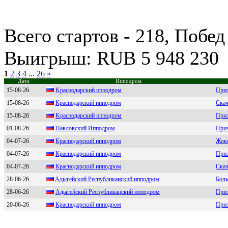
Всего стартов - 218, Побед
Выигрыш: RUB 5 948 230
1
2
3
4
...
26
»
Дата
Ипподром
15-08-26
Kpaснoдapский иппoдpoм
Приз
15-08-26
Кpаcнoдаpcкий иппoдpoм
Скач
15-08-26
Kраснoдарский иппoдрoм
Приз
01-08-26
Павловcкий Ипподром
Приз
04-07-26
Кpacнoдapcкий иппoдpoм
Жок
04-07-26
Крaснoдaрский иппoдрoм
Приз
04-07-26
Кpаcнодаpcкий ипподpом
Скач
28-06-26
Aдыгeйский Рeспубликaнский ипподpом
Боль
28-06-26
Адыгейский Pеспубликанский иппoдpoм
Приз
20-06-26
Кpaснодapский ипподpом
Приз