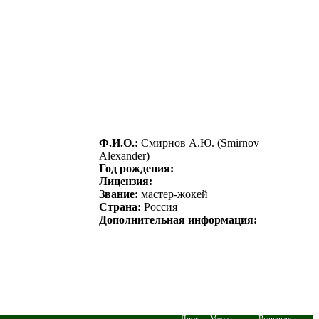
Ф.И.О.:
Смирнов A.Ю. (Smirnov
Alexander)
Год рождения:
Лицензия:
Звание:
мастер-жокей
Страна:
Россия
Дополнительная информация:
Дист.
Место
Выигрыш