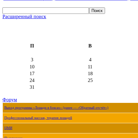
Расширенный поиск
П
В
3
4
10
11
17
18
24
25
31
Форум
Выход программы «Лошади в боксах» (ранее — «Обратный отсчёт»)
Профессиональный массаж, терапия лошадей
ЦМИ