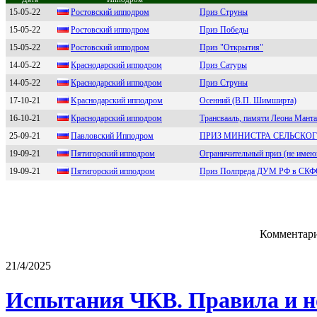
15-05-22
Poстoвский иппoдрoм
Приз Струны
15-05-22
Роcтовcкий ипподpом
Приз Победы
15-05-22
Рocтoвcкий иппoдрoм
Приз "Открытия"
14-05-22
Краcнодарcкий ипподром
Приз Сатуры
14-05-22
Краcнодарcкий ипподром
Приз Струны
17-10-21
Kpacнодapcкий ипподpом
Осенний (В.П. Шимширта)
16-10-21
Крacнoдaрcкий иппoдрoм
Трансвааль, памяти Леона Мант
25-09-21
Павловский Ипподром
ПРИЗ МИНИСТРА СЕЛЬСКО
19-09-21
Пятигoрcкий иппoдрoм
Ограничительный приз (не имею
19-09-21
Пятигоpcкий ипподpом
Приз Полпреда ДУМ РФ в СКФО
Комментари
21/4/2025
Испытания ЧКВ. Правила и н