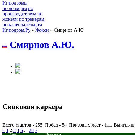
Ипподромы
по лошадям
по
производителям
по
жокеям
по тренерам
по коневладельцам
Ипподром.Ру
»
Жокеи
» Смирнов А.Ю.
Смирнов A.Ю.
Скаковая карьера
Всего стартов - 255, Побед - 54, Призовых мест - 111, Выигрыш
«
1
2
3
4
5
...
28
»
Дата
Ипподром