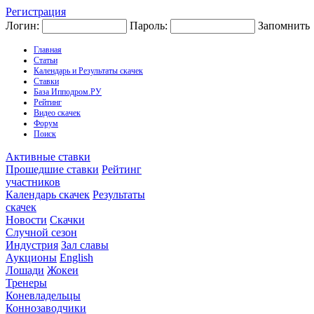
Регистрация
Логин:
Пароль:
Запомнить
Главная
Статьи
Календарь и Результаты скачек
Ставки
База Ипподром.РУ
Рейтинг
Видео скачек
Форум
Поиск
Активные ставки
Прошедшие ставки
Рейтинг
участников
Календарь скачек
Результаты
скачек
Новости
Скачки
Случной сезон
Индустрия
Зал славы
Аукционы
English
Лошади
Жокеи
Тренеры
Коневладельцы
Коннозаводчики