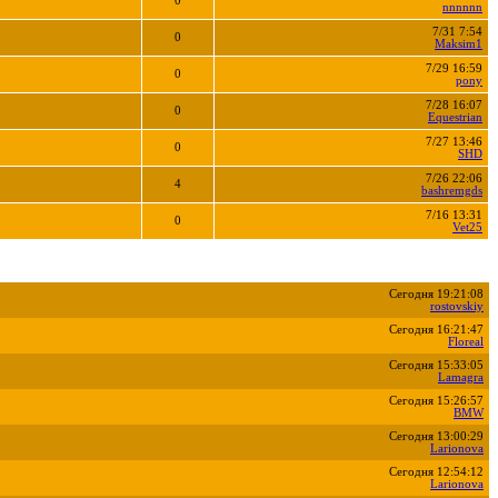
0
nnnnnn
7/31 7:54
0
Maksim1
7/29 16:59
0
pony
7/28 16:07
0
Equestrian
7/27 13:46
0
SHD
7/26 22:06
4
bashremgds
7/16 13:31
0
Vet25
Сегодня 19:21:08
rostovskiy
Сегодня 16:21:47
Floreal
Сегодня 15:33:05
Lamagra
Сегодня 15:26:57
BMW
Сегодня 13:00:29
Larionova
Сегодня 12:54:12
Larionova