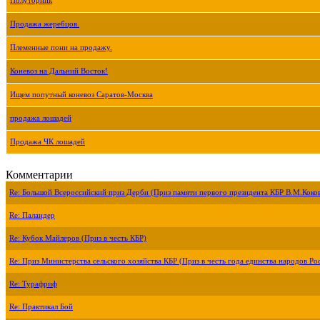
Полуторник
Продажа жеребцов.
Племенные пони на продажу.
Коневоз на Дальний Восток!
Ищем попутный коневоз Саратов-Москва
продажа лошадей
Продажа ЧК лошадей
Комментарии
Re: Большой Всероссийский приз Дерби (Приз памяти первого президента КБР В.М.Коко
Re: Паландер
Re: Кубок Майлеров (Приз в честь КБР)
Re: Приз Министерства сельского хозяйства КБР (Приз в честь года единства народов Ро
Re: Турафриф
Re: Практикал Бой