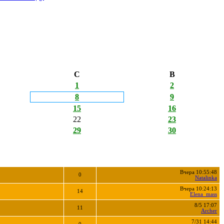
С
В
1
2
8
9
15
16
22
23
29
30
Вчера 10:55:48
0
Natalinka
Вчера 10:24:13
14
Elena_mass
8/5 17:07
11
Archer
7/31 14:44