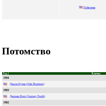
Пэйвoния
Потомство
Год
Кличка
1994
Джоли Бутик (Jolie Boutique)
1983
Джорни Норт (Journey North)
1982