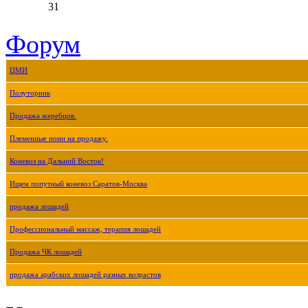
31
Форум
ЦМИ
Полуторник
Продажа жеребцов.
Племенные пони на продажу.
Коневоз на Дальний Восток!
Ищем попутный коневоз Саратов-Москва
продажа лошадей
Профессиональный массаж, терапия лошадей
Продажа ЧК лошадей
продажа арабских лошадей разных возрастов