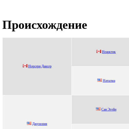
Происхождение
Hеарктик
Hoрсeрн Дансeр
Нaтaлмa
Сан Эгейн
Джунoния