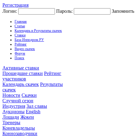
Регистрация
Логин:
Пароль:
Запомнить
Главная
Статьи
Календарь и Результаты скачек
Ставки
База Ипподром.РУ
Рейтинг
Видео скачек
Форум
Поиск
Активные ставки
Прошедшие ставки
Рейтинг
участников
Календарь скачек
Результаты
скачек
Новости
Скачки
Случной сезон
Индустрия
Зал славы
Аукционы
English
Лошади
Жокеи
Тренеры
Коневладельцы
Коннозаводчики