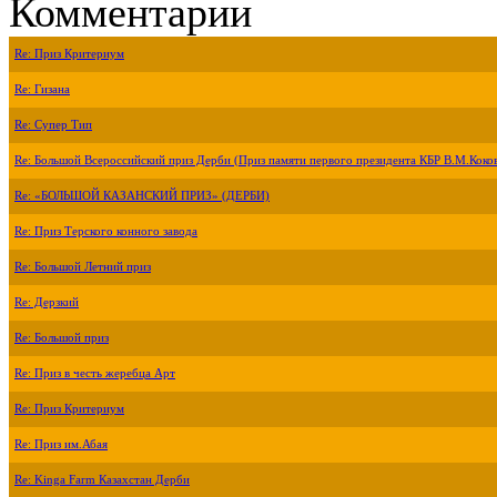
Комментарии
Re: Приз Критериум
Re: Гизана
Re: Супер Тип
Re: Большой Всероссийский приз Дерби (Приз памяти первого президента КБР В.М.Коко
Re: «БОЛЬШОЙ КАЗАНСКИЙ ПРИЗ» (ДЕРБИ)
Re: Приз Терского конного завода
Re: Большой Летний приз
Re: Дерзкий
Re: Большой приз
Re: Приз в честь жеребца Арт
Re: Приз Критериум
Re: Приз им.Абая
Re: Kinga Farm Казахстан Дерби