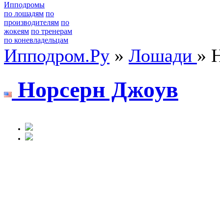
Ипподромы
по лошадям
по
производителям
по
жокеям
по тренерам
по коневладельцам
Ипподром.Ру
»
Лошади
» 
Нoрсерн Джoув