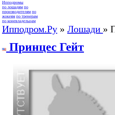
Ипподромы
по лошадям
по
производителям
по
жокеям
по тренерам
по коневладельцам
Ипподром.Ру
»
Лошади
» 
Принцес Гейт