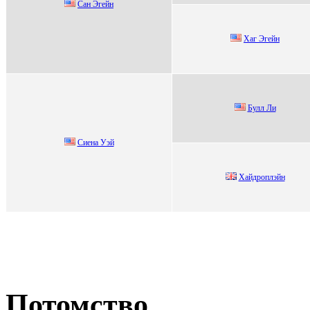
Сaн Эгейн
Хаг Эгейн
Булл Ли
Сиeна Уэй
Xайдpоплэйн
Потомство