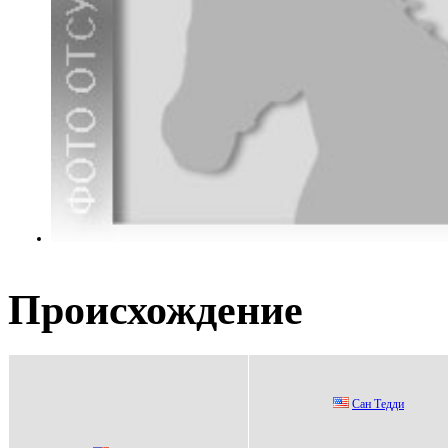
Происхождение
Caн Тедди