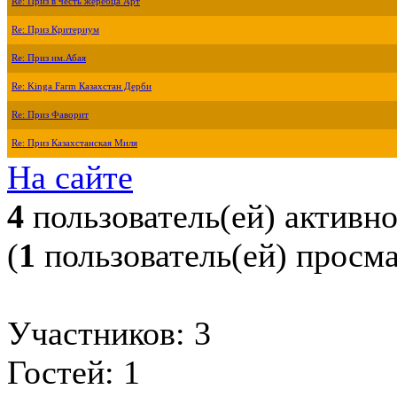
Re: Приз в честь жеребца Арт
Re: Приз Критериум
Re: Приз им.Абая
Re: Kinga Farm Казахстан Дерби
Re: Приз Фаворит
Re: Приз Казахстанская Миля
На сайте
4
пользователь(ей) активн
(
1
пользователь(ей) просм
Участников: 3
Гостей: 1