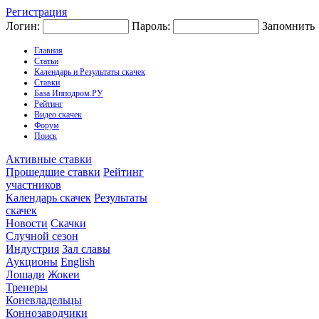
Регистрация
Логин:
Пароль:
Запомнить
Главная
Статьи
Календарь и Результаты скачек
Ставки
База Ипподром.РУ
Рейтинг
Видео скачек
Форум
Поиск
Активные ставки
Прошедшие ставки
Рейтинг
участников
Календарь скачек
Результаты
скачек
Новости
Скачки
Случной сезон
Индустрия
Зал славы
Аукционы
English
Лошади
Жокеи
Тренеры
Коневладельцы
Коннозаводчики