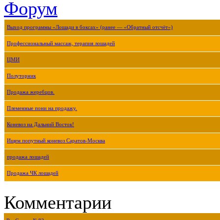
Форум
Выход программы «Лошади в боксах» (ранее — «Обратный отсчёт»)
Профессиональный массаж, терапия лошадей
ЦМИ
Полуторник
Продажа жеребцов.
Племенные пони на продажу.
Коневоз на Дальний Восток!
Ищем попутный коневоз Саратов-Москва
продажа лошадей
Продажа ЧК лошадей
Комментарии