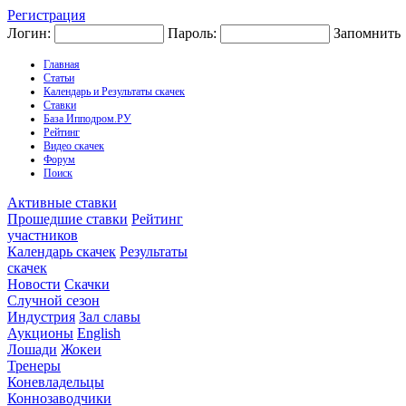
Регистрация
Логин:
Пароль:
Запомнить
Главная
Статьи
Календарь и Результаты скачек
Ставки
База Ипподром.РУ
Рейтинг
Видео скачек
Форум
Поиск
Активные ставки
Прошедшие ставки
Рейтинг
участников
Календарь скачек
Результаты
скачек
Новости
Скачки
Случной сезон
Индустрия
Зал славы
Аукционы
English
Лошади
Жокеи
Тренеры
Коневладельцы
Коннозаводчики