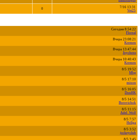
bashremgds
7/16 13:31
0
Vet25
Сегодня 8:54:22
Floreal
Вчера 23:08:21
Kremen
Вчера 13:47:44
Joychens
Вчера 10:40:43
Kremen
8/5 19:52
Mbg
8/5 17:10
mixon
8/5 16:05
DonHK
8/5 14:51
Borovichok
8/5 11:15
Adel_Wolf
8/5 7:57
Hellga
8/5 3:52
jockeyclub
8/5 3:45