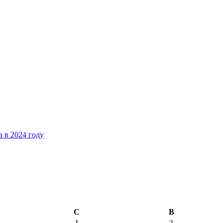
 в 2024 году
С
В
1
2