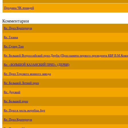
Продажа ЧК лошадей
Комментарии
Re: Приз Критериум
Re: Гизана
Re: Супер Тип
Re: Большой Всероссийский приз Дерби (Приз памяти первого президента КБР В.М.Коко
Re: «БОЛЬШОЙ КАЗАНСКИЙ ПРИЗ» (ДЕРБИ)
Re: Приз Терского конного завода
Re: Большой Летний приз
Re: Дерзкий
Re: Большой приз
Re: Приз в честь жеребца Арт
Re: Приз Критериум