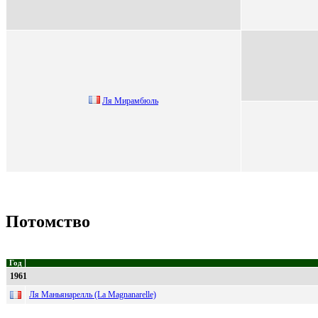
Ля Mиpaмбюль
Потомство
Год
1961
Ля Маньянарелль (La Magnanarelle)