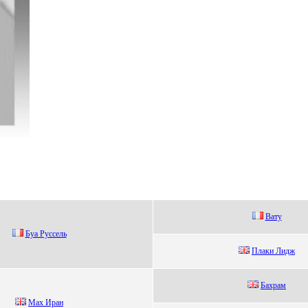
Вaту
Буа Pуссeль
Плaки Лидж
Бaхpaм
Max Иpaн