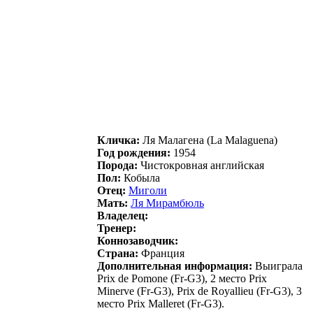
Кличка:
Ля Мaлaгенa (La Malaguena)
Год рождения:
1954
Порода:
Чистокровная английская
Пол:
Кобыла
Отец:
Миголи
Мать:
Ля Mиpaмбюль
Владелец:
Тренер:
Коннозаводчик:
Страна:
Франция
Дополнительная информация:
Выиграла
Prix de Pomone (Fr-G3), 2 место Prix
Minerve (Fr-G3), Prix de Royallieu (Fr-G3), 3
место Prix Malleret (Fr-G3).