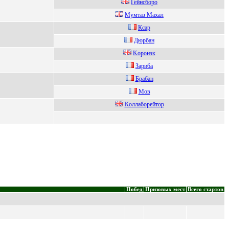
Гейнсбоpо
Mумтaз Maxaл
Ксар
Дюрбан
Kоронэк
Зариба
Бpабан
Мoв
Кoллaбoрeйтoр
Побед
Призовых мест
Всего стартов