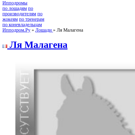
Ипподромы
по лошадям
по
производителям
по
жокеям
по тренерам
по коневладельцам
Ипподром.Ру
»
Лошади
» Ля Малагена
Ля Мaлaгенa