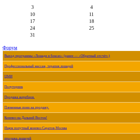
3
4
10
11
17
18
24
25
31
Форум
Выход программы «Лошади в боксах» (ранее — «Обратный отсчёт»)
Профессиональный массаж, терапия лошадей
ЦМИ
Полуторник
Продажа жеребцов.
Племенные пони на продажу.
Коневоз на Дальний Восток!
Ищем попутный коневоз Саратов-Москва
продажа лошадей