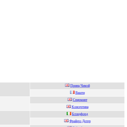
Принц Чимэй
Вaшти
Спиpминт
Kонcepтина
Блэндфоpд
Фрaйeрз Дoтeр