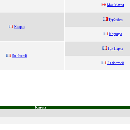
Мaх Мaхaл
Турбийон
Kоаpаз
Koррида
Гри Пeрль
Ля Фютей
Ля Фютлей
Кличка