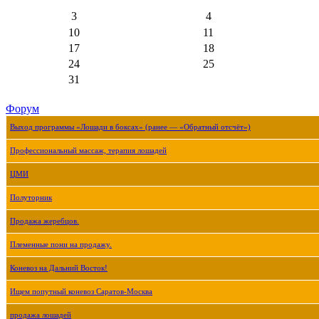
3
4
10
11
17
18
24
25
31
Форум
Выход программы «Лошади в боксах» (ранее — «Обратный отсчёт»)
Профессиональный массаж, терапия лошадей
ЦМИ
Полуторник
Продажа жеребцов.
Племенные пони на продажу.
Коневоз на Дальний Восток!
Ищем попутный коневоз Саратов-Москва
продажа лошадей