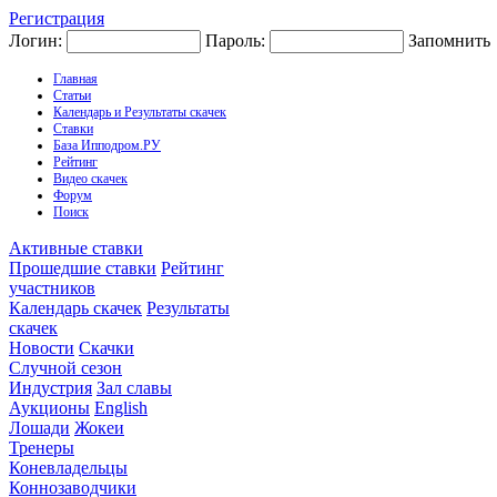
Регистрация
Логин:
Пароль:
Запомнить
Главная
Статьи
Календарь и Результаты скачек
Ставки
База Ипподром.РУ
Рейтинг
Видео скачек
Форум
Поиск
Активные ставки
Прошедшие ставки
Рейтинг
участников
Календарь скачек
Результаты
скачек
Новости
Скачки
Случной сезон
Индустрия
Зал славы
Аукционы
English
Лошади
Жокеи
Тренеры
Коневладельцы
Коннозаводчики