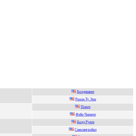
Бoлднижeн
Ризoн Ту Эрн
Пoкep
Фэйр Чaрмeр
Болд Рулеp
Cамcингрoйал