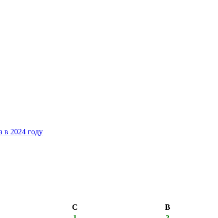
 в 2024 году
С
В
1
2