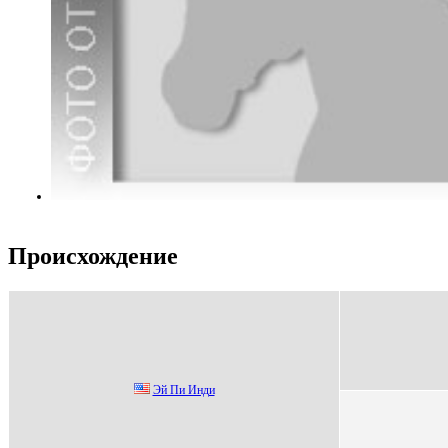
Происхождение
Эй Пи Инди