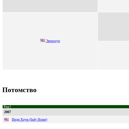
Эвepxoуп
Потомство
Год
2007
Инди Хоум (Indy Home)