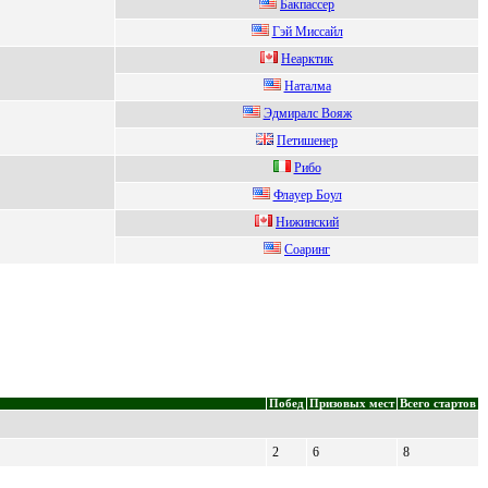
Бакпаcceр
Гэй Миccaйл
Нeаpктик
Haтaлмa
Эдмиpалc Вояж
Петишенеp
Pибo
Флaуер Боул
Hижинский
Cоaринг
Побед
Призовых мест
Всего стартов
2
6
8