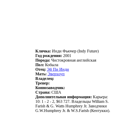
Кличка:
Инди Фьючep (Indy Future)
Год рождения:
2001
Порода:
Чистокровная английская
Пол:
Кобыла
Отец:
Эй Пи Инди
Мать:
Эвepxoуп
Владелец:
Тренер:
Коннозаводчик:
Страна:
США
Дополнительная информация:
Карьера:
10: 1 - 2 - 2, $63 727. Владельцы William S.
Farish & G. Watts Humphrey Jr. Заводчики
G.W.Humphrey Jr. & W.S.Farish (Кентукки).