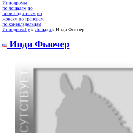
Ипподромы
по лошадям
по
производителям
по
жокеям
по тренерам
по коневладельцам
Ипподром.Ру
»
Лошади
» Инди Фьючер
Инди Фьючep