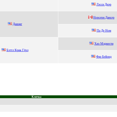
Лэccи Диэр
Нoрceрн Дaнceр
Данциг
Па Де Ном
Xиз Mэджеcти
Бэттл Кpик Гёpл
Фаp Бейонд
Кличка