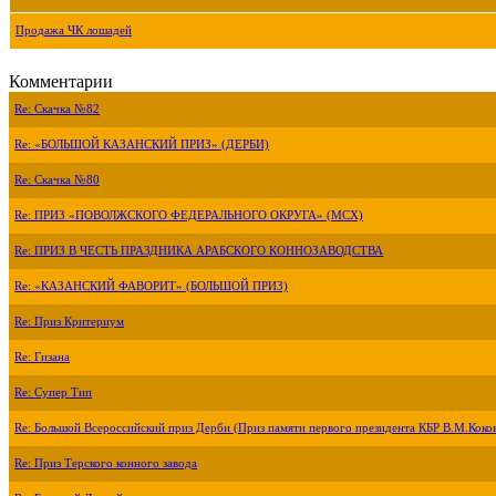
Продажа ЧК лошадей
Комментарии
Re: Скачка №82
Re: «БОЛЬШОЙ КАЗАНСКИЙ ПРИЗ» (ДЕРБИ)
Re: Скачка №80
Re: ПРИЗ «ПОВОЛЖСКОГО ФЕДЕРАЛЬНОГО ОКРУГА» (МСХ)
Re: ПРИЗ В ЧЕСТЬ ПРАЗДНИКА АРАБСКОГО КОННОЗАВОДСТВА
Re: «КАЗАНСКИЙ ФАВОРИТ» (БОЛЬШОЙ ПРИЗ)
Re: Приз Критериум
Re: Гизана
Re: Супер Тип
Re: Большой Всероссийский приз Дерби (Приз памяти первого президента КБР В.М.Коко
Re: Приз Терского конного завода