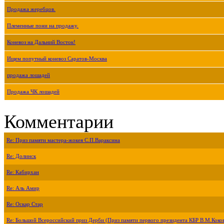
Продажа жеребцов.
Племенные пони на продажу.
Коневоз на Дальний Восток!
Ищем попутный коневоз Саратов-Москва
продажа лошадей
Продажа ЧК лошадей
Комментарии
Re: Приз памяти мастера-жокея С.П.Вараксина
Re: Долинск
Re: Кабирхан
Re: Аль Амир
Re: Оскар Стар
Re: Большой Всероссийский приз Дерби (Приз памяти первого президента КБР В.М.Коко