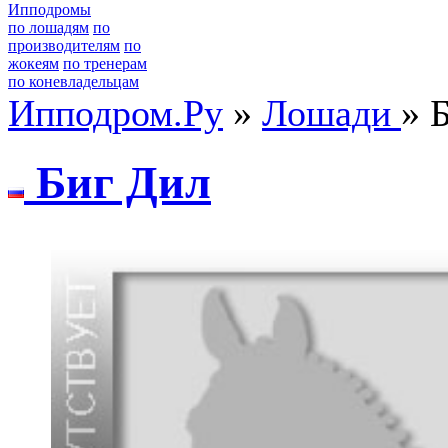
Ипподромы
по лошадям
по
производителям
по
жокеям
по тренерам
по коневладельцам
Ипподром.Ру
»
Лошади
» 
Биг Дил