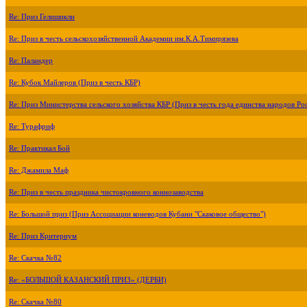
Re: Приз Гелишикли
Re: Приз в честь сельскохозяйственной Академии им.К.А.Тимирязева
Re: Паландер
Re: Кубок Майлеров (Приз в честь КБР)
Re: Приз Министерства сельского хозяйства КБР (Приз в честь года единства народов Ро
Re: Турафриф
Re: Практикал Бой
Re: Джамила Маф
Re: Приз в честь праздника чистокровного коннозаводства
Re: Большой приз (Приз Ассоциации коневодов Кубани "Скаковое общество")
Re: Приз Критериум
Re: Скачка №82
Re: «БОЛЬШОЙ КАЗАНСКИЙ ПРИЗ» (ДЕРБИ)
Re: Скачка №80