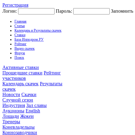
Регистрация
Логин:
Пароль:
Запомнить
Главная
Статьи
Календарь и Результаты скачек
Ставки
База Ипподром.РУ
Рейтинг
Видео скачек
Форум
Поиск
Активные ставки
Прошедшие ставки
Рейтинг
участников
Календарь скачек
Результаты
скачек
Новости
Скачки
Случной сезон
Индустрия
Зал славы
Аукционы
English
Лошади
Жокеи
Тренеры
Коневладельцы
Коннозаводчики