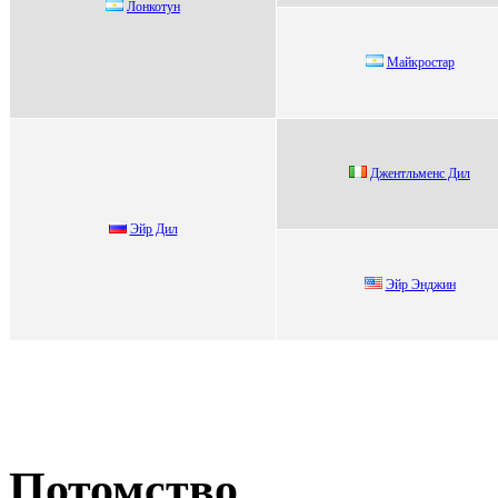
Лонкотун
Maйкpостap
Джентльменс Дил
Эйр Дил
Эйр Энджин
Потомство