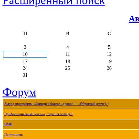
Ав
П
В
С
3
4
5
10
11
12
17
18
19
24
25
26
31
Форум
Выход программы «Лошади в боксах» (ранее — «Обратный отсчёт»)
Профессиональный массаж, терапия лошадей
ЦМИ
Полуторник