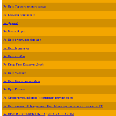
Re: Приз Терского конного завода
Re: Большой Летний приз
Re: Дерзкий
Re: Большой приз
Re: Приз в честь жеребца Арт
Re: Приз Критериум
Re: Приз им.Абая
Re: Kinga Farm Казахстан Дерби
Re: Приз Фаворит
Re: Приз Казахстанская Миля
Re: Приз Казанат
Re: Ограничительный приз (не имеющих платных мест)
Re: Приз памяти В.П.Кондратова - Приз Министерства Сельского хозяйства РФ
Re: ПРИЗ В ЧЕСТЬ КОБЫЛЫ ПАДИША ХАНШАЙЫМ