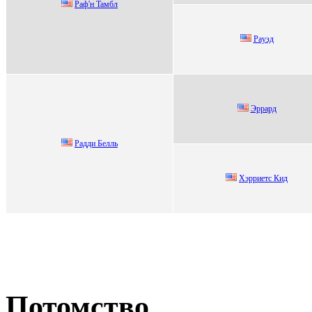
Paф'н Taмбл
Paузд
Эppapд
Pадди Бeлль
Xэppиетс Кид
Потомство