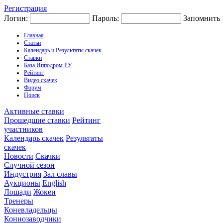
Регистрация
Логин:
Пароль:
Запомнить
Главная
Статьи
Календарь и Результаты скачек
Ставки
База Ипподром.РУ
Рейтинг
Видео скачек
Форум
Поиск
Активные ставки
Прошедшие ставки
Рейтинг
участников
Календарь скачек
Результаты
скачек
Новости
Скачки
Случной сезон
Индустрия
Зал славы
Аукционы
English
Лошади
Жокеи
Тренеры
Коневладельцы
Коннозаводчики