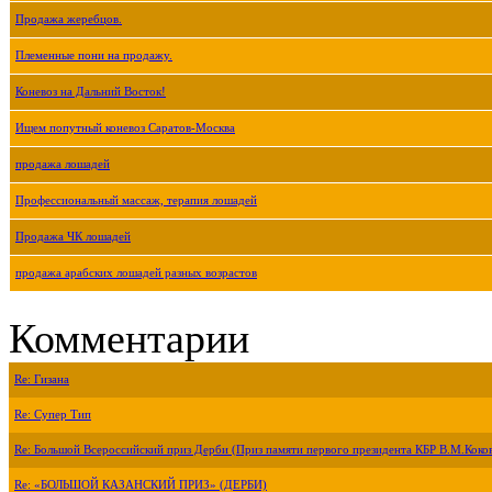
Продажа жеребцов.
Племенные пони на продажу.
Коневоз на Дальний Восток!
Ищем попутный коневоз Саратов-Москва
продажа лошадей
Профессиональный массаж, терапия лошадей
Продажа ЧК лошадей
продажа арабских лошадей разных возрастов
Комментарии
Re: Гизана
Re: Супер Тип
Re: Большой Всероссийский приз Дерби (Приз памяти первого президента КБР В.М.Коко
Re: «БОЛЬШОЙ КАЗАНСКИЙ ПРИЗ» (ДЕРБИ)