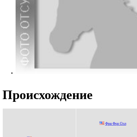
Происхождение
Фpи Фоp Олл