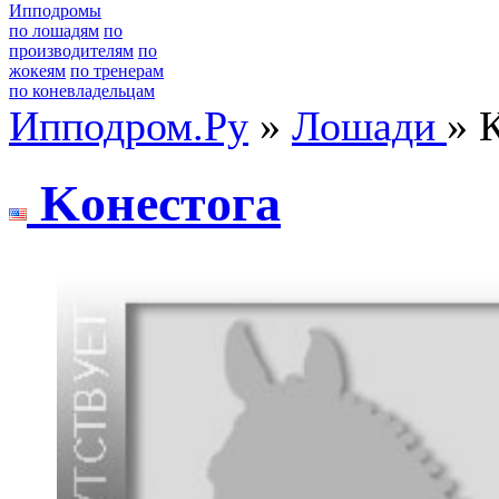
Ипподромы
по лошадям
по
производителям
по
жокеям
по тренерам
по коневладельцам
Ипподром.Ру
»
Лошади
» 
Koнеcтoга