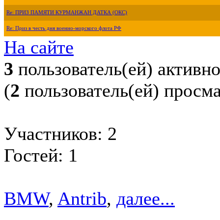
Re: ПРИЗ ПАМЯТИ КУРМАНЖАН ДАТКА (ОКС)
Re: Приз в честь дня военно-морского флота РФ
На сайте
3
пользователь(ей) активн
(
2
пользователь(ей) просм
Участников: 2
Гостей: 1
BMW
,
Antrib
,
далее...