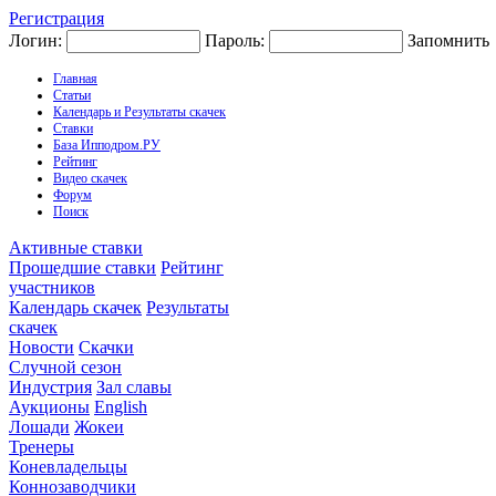
Регистрация
Логин:
Пароль:
Запомнить
Главная
Статьи
Календарь и Результаты скачек
Ставки
База Ипподром.РУ
Рейтинг
Видео скачек
Форум
Поиск
Активные ставки
Прошедшие ставки
Рейтинг
участников
Календарь скачек
Результаты
скачек
Новости
Скачки
Случной сезон
Индустрия
Зал славы
Аукционы
English
Лошади
Жокеи
Тренеры
Коневладельцы
Коннозаводчики