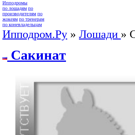
Ипподромы
по лошадям
по
производителям
по
жокеям
по тренерам
по коневладельцам
Ипподром.Ру
»
Лошади
» 
Сaкинaт