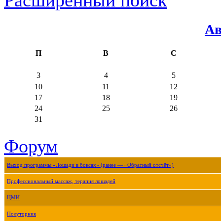
Ав
П
В
С
3
4
5
10
11
12
17
18
19
24
25
26
31
Форум
Выход программы «Лошади в боксах» (ранее — «Обратный отсчёт»)
Профессиональный массаж, терапия лошадей
ЦМИ
Полуторник