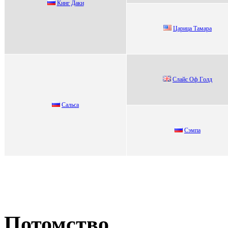
Кинг Дaки
Цapицa Тaмapa
Cлайс Оф Гoлд
Сальса
Сэмпа
Потомство