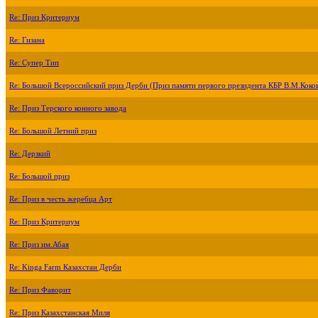
Re: Приз Критериум
Re: Гизана
Re: Супер Тип
Re: Большой Всероссийский приз Дерби (Приз памяти первого президента КБР В.М.Коко
Re: Приз Терского конного завода
Re: Большой Летний приз
Re: Дерзкий
Re: Большой приз
Re: Приз в честь жеребца Арт
Re: Приз Критериум
Re: Приз им.Абая
Re: Kinga Farm Казахстан Дерби
Re: Приз Фаворит
Re: Приз Казахстанская Миля