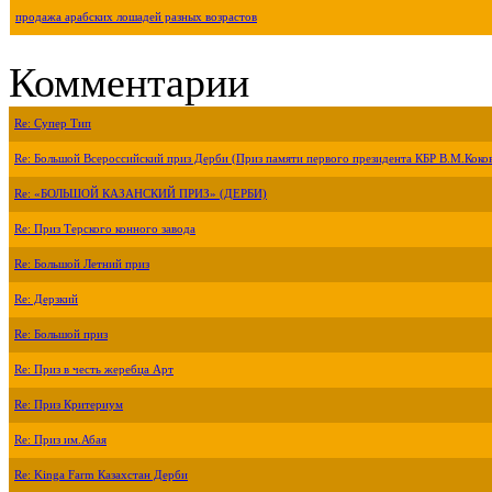
продажа арабских лошадей разных возрастов
Комментарии
Re: Супер Тип
Re: Большой Всероссийский приз Дерби (Приз памяти первого президента КБР В.М.Коко
Re: «БОЛЬШОЙ КАЗАНСКИЙ ПРИЗ» (ДЕРБИ)
Re: Приз Терского конного завода
Re: Большой Летний приз
Re: Дерзкий
Re: Большой приз
Re: Приз в честь жеребца Арт
Re: Приз Критериум
Re: Приз им.Абая
Re: Kinga Farm Казахстан Дерби