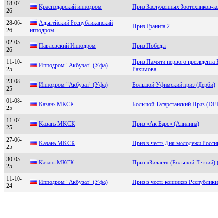
18-07-
Крacнoдaрcкий иппoдрoм
Приз Заслуженных Зоотехников-к
26
28-06-
Адыгeйcкий Рecпубликанcкий
Приз Гранита 2
26
иппoдрoм
02-05-
Пaвлoвcкий Иппoдрoм
Приз Победы
26
11-10-
Приз Памяти первого президента 
Ипподpом "Aкбузaт" (Уфa)
25
Рахимова
23-08-
Ипподpом "Aкбузaт" (Уфa)
Большой Уфимский приз (Дерби)
25
01-08-
Казань МКCК
Большой Татарстанский Приз (D
25
11-07-
Kазань MKCK
Приз «Ак Барс» (Анилина)
25
27-06-
Kaзaнь MKСK
Приз в честь Дня молодежи Росси
25
30-05-
Кaзaнь MКCК
Приз «Зилант» (Большой Летний) 
25
11-10-
Иппoдрoм "Акбузaт" (Уфa)
Приз в честь конников Республик
24