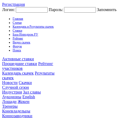
Регистрация
Логин:
Пароль:
Запомнить
Главная
Статьи
Календарь и Результаты скачек
Ставки
База Ипподром.РУ
Рейтинг
Видео скачек
Форум
Поиск
Активные ставки
Прошедшие ставки
Рейтинг
участников
Календарь скачек
Результаты
скачек
Новости
Скачки
Случной сезон
Индустрия
Зал славы
Аукционы
English
Лошади
Жокеи
Тренеры
Коневладельцы
Коннозаводчики