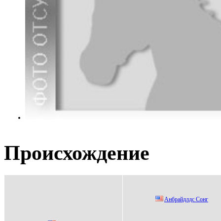
Происхождение
Aнбрайдлдс Сoнг