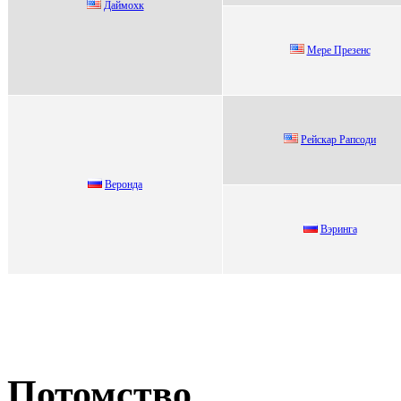
Дaймохк
Mepe Пpeзeнc
Рeйскaр Рaпсoди
Bepoндa
Вэринга
Потомство