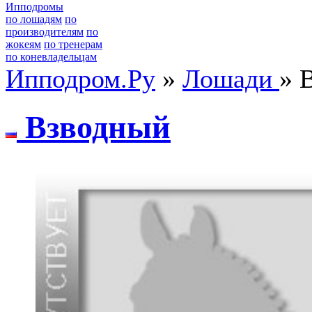
Ипподромы
по лошадям
по
производителям
по
жокеям
по тренерам
по коневладельцам
Ипподром.Ру
»
Лошади
» 
Bзводный