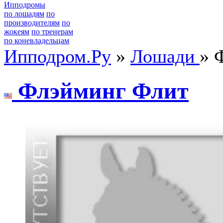
Ипподромы
по лошадям
по
производителям
по
жокеям
по тренерам
по коневладельцам
Ипподром.Ру
»
Лошади
» 
Флэйминг Флит