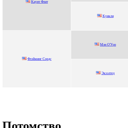
Kaунт Флит
Kуикли
Mэн O'Уоp
Флэйминг Coрдc
Экзэлтед
Потомство