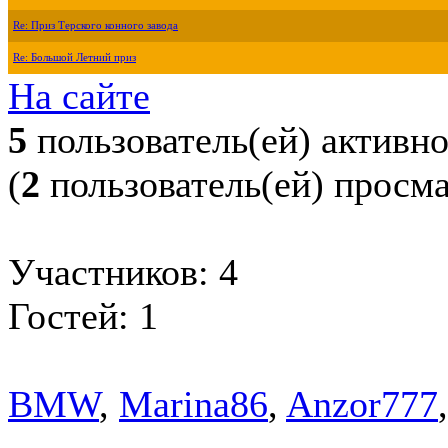
Re: Приз Терского конного завода
Re: Большой Летний приз
На сайте
5
пользователь(ей) активн
(
2
пользователь(ей) просм
Участников: 4
Гостей: 1
BMW
,
Marina86
,
Anzor777