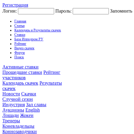
Регистрация
Логин:
Пароль:
Запомнить
Главная
Статьи
Календарь и Результаты скачек
Ставки
База Ипподром.РУ
Рейтинг
Видео скачек
Форум
Поиск
Активные ставки
Прошедшие ставки
Рейтинг
участников
Календарь скачек
Результаты
скачек
Новости
Скачки
Случной сезон
Индустрия
Зал славы
Аукционы
English
Лошади
Жокеи
Тренеры
Коневладельцы
Коннозаводчики