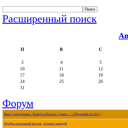
Расширенный поиск
Ав
П
В
С
3
4
5
10
11
12
17
18
19
24
25
26
31
Форум
Выход программы «Лошади в боксах» (ранее — «Обратный отсчёт»)
Профессиональный массаж, терапия лошадей