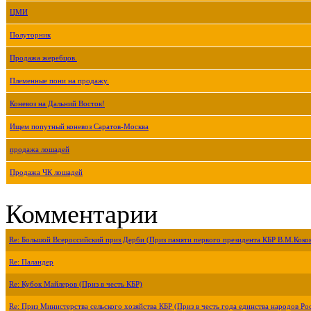
ЦМИ
Полуторник
Продажа жеребцов.
Племенные пони на продажу.
Коневоз на Дальний Восток!
Ищем попутный коневоз Саратов-Москва
продажа лошадей
Продажа ЧК лошадей
Комментарии
Re: Большой Всероссийский приз Дерби (Приз памяти первого президента КБР В.М.Коко
Re: Паландер
Re: Кубок Майлеров (Приз в честь КБР)
Re: Приз Министерства сельского хозяйства КБР (Приз в честь года единства народов Ро