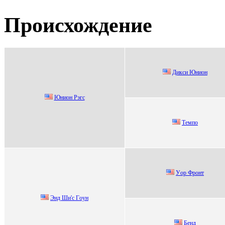
Происхождение
Дикcи Юнион
Юнион Рэгc
Темпо
Уop Фpoнт
Энд Ши'c Гoун
Бенд