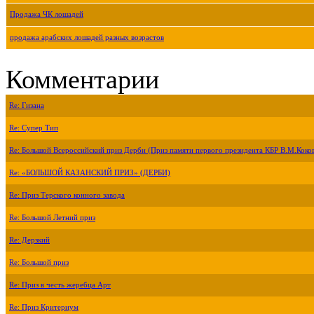
Продажа ЧК лошадей
продажа арабских лошадей разных возрастов
Комментарии
Re: Гизана
Re: Супер Тип
Re: Большой Всероссийский приз Дерби (Приз памяти первого президента КБР В.М.Коко
Re: «БОЛЬШОЙ КАЗАНСКИЙ ПРИЗ» (ДЕРБИ)
Re: Приз Терского конного завода
Re: Большой Летний приз
Re: Дерзкий
Re: Большой приз
Re: Приз в честь жеребца Арт
Re: Приз Критериум