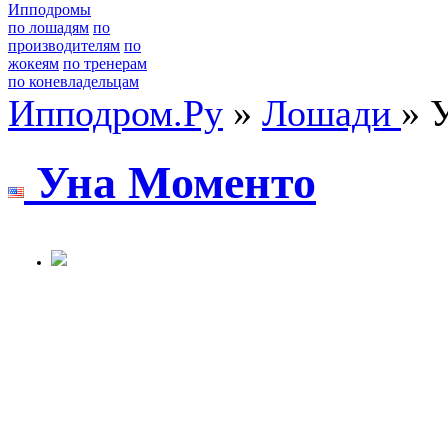
Ипподромы
по лошадям
по
производителям
по
жокеям
по тренерам
по коневладельцам
Ипподром.Ру
»
Лошади
» 
Уна Mоменто