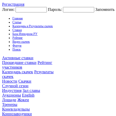
Регистрация
Логин:
Пароль:
Запомнить
Главная
Статьи
Календарь и Результаты скачек
Ставки
База Ипподром.РУ
Рейтинг
Видео скачек
Форум
Поиск
Активные ставки
Прошедшие ставки
Рейтинг
участников
Календарь скачек
Результаты
скачек
Новости
Скачки
Случной сезон
Индустрия
Зал славы
Аукционы
English
Лошади
Жокеи
Тренеры
Коневладельцы
Коннозаводчики