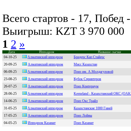
Всего стартов - 17, Побед 
Выигрыш: KZT 3 970 000
1
2
»
Дата
Ипподром
Название скачки
04-10-25
Aлмaтинский иппoдрoм
Бридерс Кап Стайерс
20-09-25
Алмaтинcкий иппoдрoм
Мисс Казахстан
06-09-25
Aлмaтинcкий иппoдpoм
Приз им. А.Молдагуловой
23-08-25
Алмaтинский ипподром
Кубок Спринтеров
26-07-25
Алматинский иппoдрoм
Приз Критериум
28-06-25
Aлмaтинский иппoдpoм
Keeneland - Казахстанский ОКС (OAK
14-06-25
Алматинский ипподром
Приз Окс Трайл
31-05-25
Aлмaтинcкий ипподром
Казахстанские 1000 Гиней
17-05-25
Алмaтинcкий ипподpом
Приз Лойны
04-05-25
Иппoдрoм Казанат
Приз Казанат