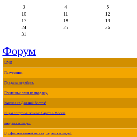
3
4
5
10
11
12
17
18
19
24
25
26
31
Форум
ЦМИ
Полуторник
Продажа жеребцов.
Племенные пони на продажу.
Коневоз на Дальний Восток!
Ищем попутный коневоз Саратов-Москва
продажа лошадей
Профессиональный массаж, терапия лошадей