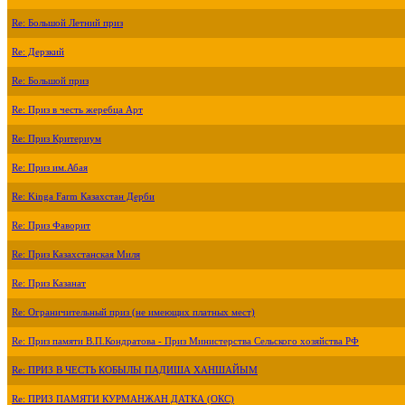
Re: Большой Летний приз
Re: Дерзкий
Re: Большой приз
Re: Приз в честь жеребца Арт
Re: Приз Критериум
Re: Приз им.Абая
Re: Kinga Farm Казахстан Дерби
Re: Приз Фаворит
Re: Приз Казахстанская Миля
Re: Приз Казанат
Re: Ограничительный приз (не имеющих платных мест)
Re: Приз памяти В.П.Кондратова - Приз Министерства Сельского хозяйства РФ
Re: ПРИЗ В ЧЕСТЬ КОБЫЛЫ ПАДИША ХАНШАЙЫМ
Re: ПРИЗ ПАМЯТИ КУРМАНЖАН ДАТКА (ОКС)