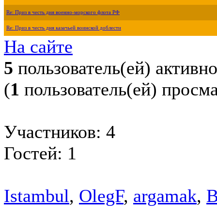
Re: Приз в честь дня военно-морского флота РФ
Re: Приз в честь дня казачьей воинской доблести
На сайте
5
пользователь(ей) активн
(
1
пользователь(ей) просм
Участников: 4
Гостей: 1
Istambul
,
OlegF
,
argamak
,