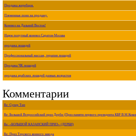
Продажа жеребцов.
Племенные пони на продажу.
Коневоз на Дальний Восток!
Ищем попутный коневоз Саратов-Москва
продажа лошадей
Профессиональный массаж, терапия лошадей
Продажа ЧК лошадей
продажа арабских лошадей разных возрастов
Комментарии
Re: Супер Тип
Re: Большой Всероссийский приз Дерби (Приз памяти первого президента КБР В.М.Коко
Re: «БОЛЬШОЙ КАЗАНСКИЙ ПРИЗ» (ДЕРБИ)
Re: Приз Терского конного завода