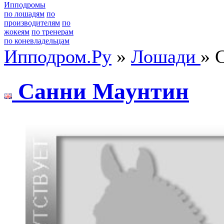
Ипподромы
по лошадям
по
производителям
по
жокеям
по тренерам
по коневладельцам
Ипподром.Ру
»
Лошади
» 
Сaнни Мaунтин