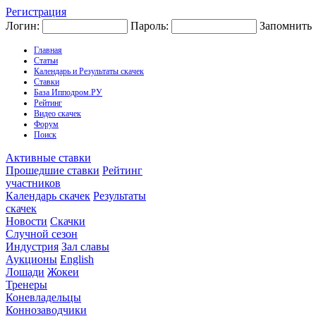
Регистрация
Логин:
Пароль:
Запомнить
Главная
Статьи
Календарь и Результаты скачек
Ставки
База Ипподром.РУ
Рейтинг
Видео скачек
Форум
Поиск
Активные ставки
Прошедшие ставки
Рейтинг
участников
Календарь скачек
Результаты
скачек
Новости
Скачки
Случной сезон
Индустрия
Зал славы
Аукционы
English
Лошади
Жокеи
Тренеры
Коневладельцы
Коннозаводчики