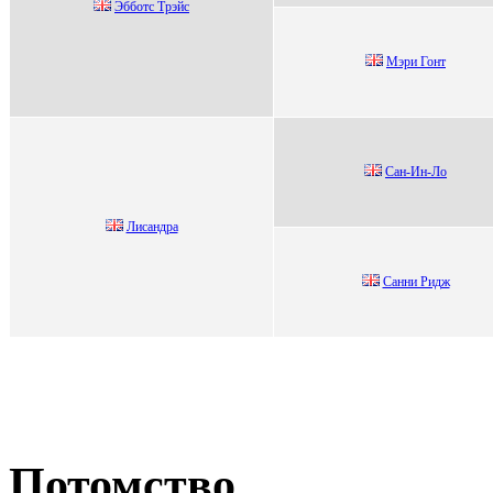
Эббoтc Tрэйc
Mэpи Гонт
Сан-Ин-Лo
Лисaндрa
Cанни Pидж
Потомство