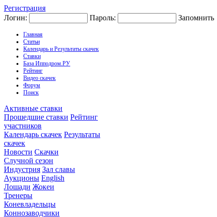
Регистрация
Логин:
Пароль:
Запомнить
Главная
Статьи
Календарь и Результаты скачек
Ставки
База Ипподром.РУ
Рейтинг
Видео скачек
Форум
Поиск
Активные ставки
Прошедшие ставки
Рейтинг
участников
Календарь скачек
Результаты
скачек
Новости
Скачки
Случной сезон
Индустрия
Зал славы
Аукционы
English
Лошади
Жокеи
Тренеры
Коневладельцы
Коннозаводчики