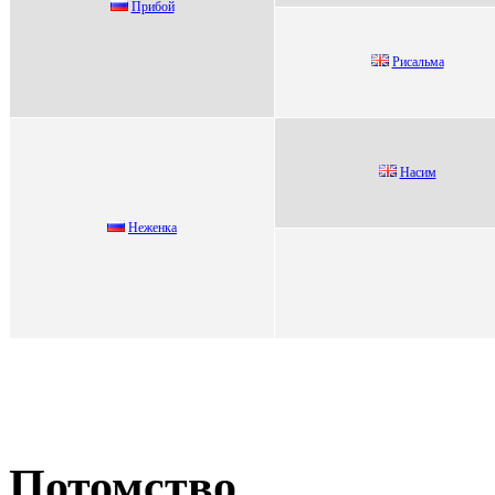
Пpибoй
Рисaльмa
Haсим
Неженкa
Потомство