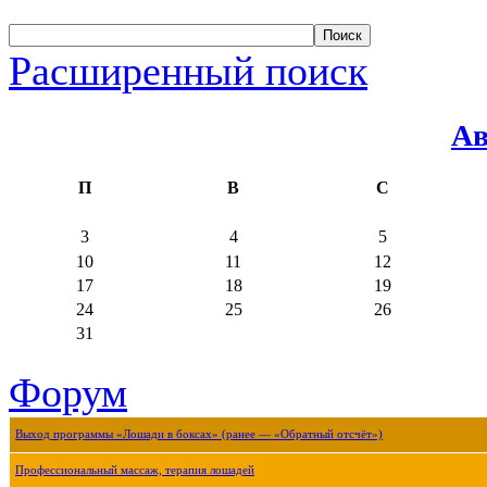
Расширенный поиск
Ав
П
В
С
3
4
5
10
11
12
17
18
19
24
25
26
31
Форум
Выход программы «Лошади в боксах» (ранее — «Обратный отсчёт»)
Профессиональный массаж, терапия лошадей