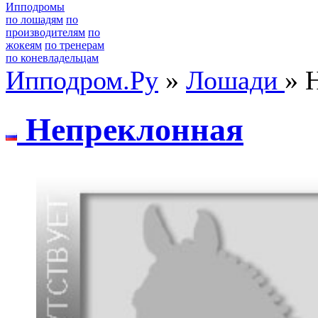
Ипподромы
по лошадям
по
производителям
по
жокеям
по тренерам
по коневладельцам
Ипподром.Ру
»
Лошади
» 
Heпрeклoнная