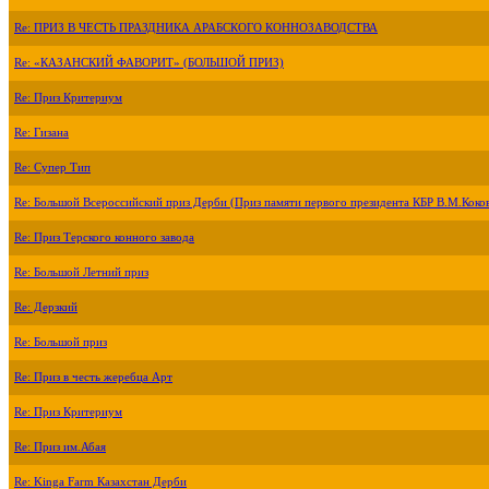
Re: ПРИЗ В ЧЕСТЬ ПРАЗДНИКА АРАБСКОГО КОННОЗАВОДСТВА
Re: «КАЗАНСКИЙ ФАВОРИТ» (БОЛЬШОЙ ПРИЗ)
Re: Приз Критериум
Re: Гизана
Re: Супер Тип
Re: Большой Всероссийский приз Дерби (Приз памяти первого президента КБР В.М.Коко
Re: Приз Терского конного завода
Re: Большой Летний приз
Re: Дерзкий
Re: Большой приз
Re: Приз в честь жеребца Арт
Re: Приз Критериум
Re: Приз им.Абая
Re: Kinga Farm Казахстан Дерби