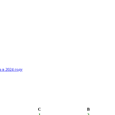
 в 2024 году
С
В
1
2