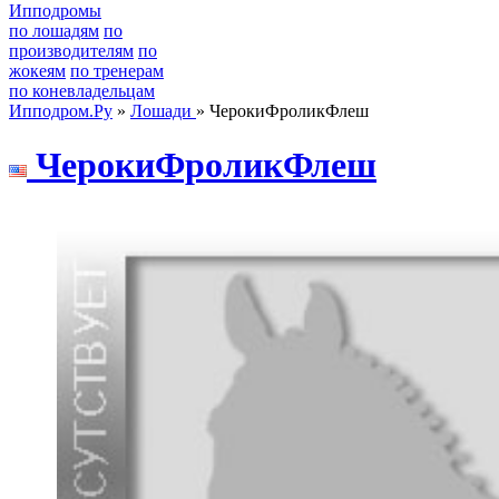
Ипподромы
по лошадям
по
производителям
по
жокеям
по тренерам
по коневладельцам
Ипподром.Ру
»
Лошади
» ЧерокиФроликФлеш
ЧерoкиФрoликФлеш