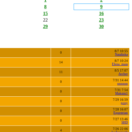
8
9
15
16
22
23
29
30
8/7 10:55
0
Natalinka
8/7 10:24
14
Elena_mass
8/5 17:07
11
Archer
7/31 14:44
0
nnnnnn
7/31 7:54
0
Maksim1
7/29 16:59
0
pony
7/28 16:07
0
Equestrian
7/27 13:46
0
SHD
7/26 22:06
4