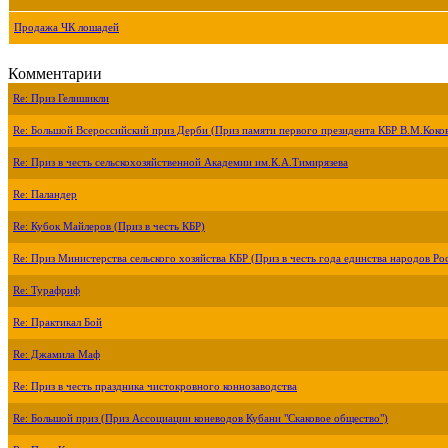
Продажа ЧК лошадей
Комментарии
Re: Приз Гелишикли
Re: Большой Всероссийский приз Дерби (Приз памяти первого президента КБР В.М.Коко
Re: Приз в честь сельскохозяйственной Академии им.К.А.Тимирязева
Re: Паландер
Re: Кубок Майлеров (Приз в честь КБР)
Re: Приз Министерства сельского хозяйства КБР (Приз в честь года единства народов Ро
Re: Турафриф
Re: Практикал Бой
Re: Джамила Маф
Re: Приз в честь праздника чистокровного коннозаводства
Re: Большой приз (Приз Ассоциации коневодов Кубани "Скаковое общество")