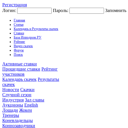
Регистрация
Логин:
Пароль:
Запомнить
Главная
Статьи
Календарь и Результаты скачек
Ставки
База Ипподром.РУ
Рейтинг
Видео скачек
Форум
Поиск
Активные ставки
Прошедшие ставки
Рейтинг
участников
Календарь скачек
Результаты
скачек
Новости
Скачки
Случной сезон
Индустрия
Зал славы
Аукционы
English
Лошади
Жокеи
Тренеры
Коневладельцы
Коннозаводчики