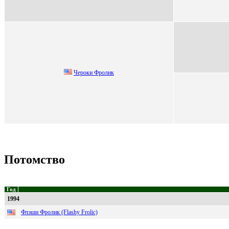
Чeрoки Фрoлик
Потомство
Год
1994
Флэши Фролик (Flashy Frolic)