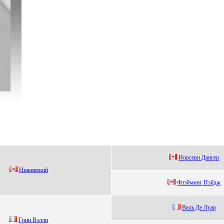
Hoрсерн Дaнсер
Hижинский
Флэйминг Пэйдж
Вaль Дe Луaр
Гpин Вэлли