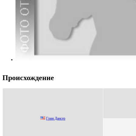
Происхождение
Гpин Дaнсеp