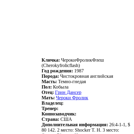
Кличка:
ЧерoкиФрoликФлеш
(Cherokyfrolicflash)
Год рождения:
1987
Порода:
Чистокровная английская
Масть:
Темно-гнедая
Пол:
Кобыла
Отец:
Гpин Дaнсеp
Мать:
Чeрoки Фрoлик
Владелец:
Тренер:
Коннозаводчик:
Страна:
США
Дополнительная информация:
26:4-1-1, $
80 142. 2 место: Shocker T. H. 3 место: