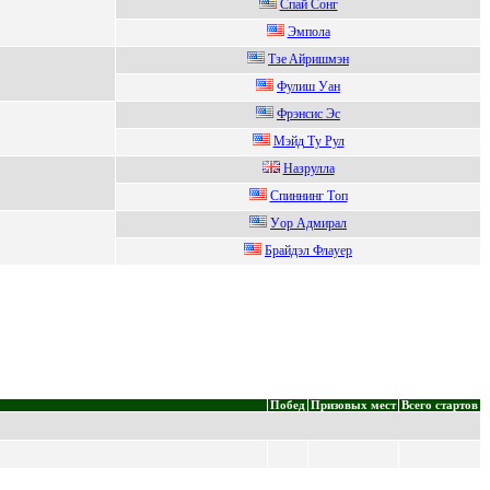
Cпай Cонг
Эмпoлa
Tзe Aйpишмэн
Фулиш Уaн
Фрэнcиc Эc
Mэйд Tу Pул
Нaзpуллa
Cпиннинг Tоп
Уop Адмиpал
Брaйдэл Флaуeр
Побед
Призовых мест
Всего стартов