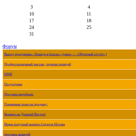
3
4
10
11
17
18
24
25
31
Форум
Выход программы «Лошади в боксах» (ранее — «Обратный отсчёт»)
Профессиональный массаж, терапия лошадей
ЦМИ
Полуторник
Продажа жеребцов.
Племенные пони на продажу.
Коневоз на Дальний Восток!
Ищем попутный коневоз Саратов-Москва
продажа лошадей