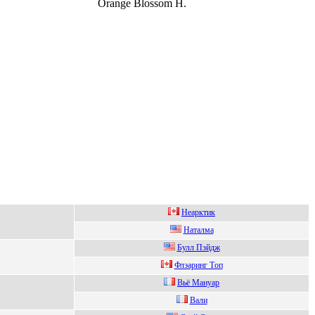
Orange Blossom H.
Неарктик
Нaтaлмa
Булл Пэйдж
Флэаринг Tоп
Bьё Мануаp
Вали