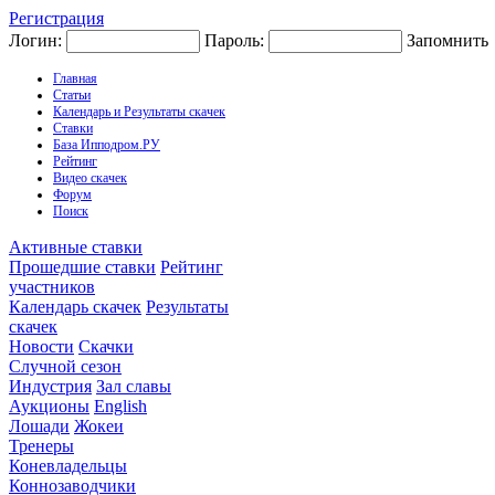
Регистрация
Логин:
Пароль:
Запомнить
Главная
Статьи
Календарь и Результаты скачек
Ставки
База Ипподром.РУ
Рейтинг
Видео скачек
Форум
Поиск
Активные ставки
Прошедшие ставки
Рейтинг
участников
Календарь скачек
Результаты
скачек
Новости
Скачки
Случной сезон
Индустрия
Зал славы
Аукционы
English
Лошади
Жокеи
Тренеры
Коневладельцы
Коннозаводчики