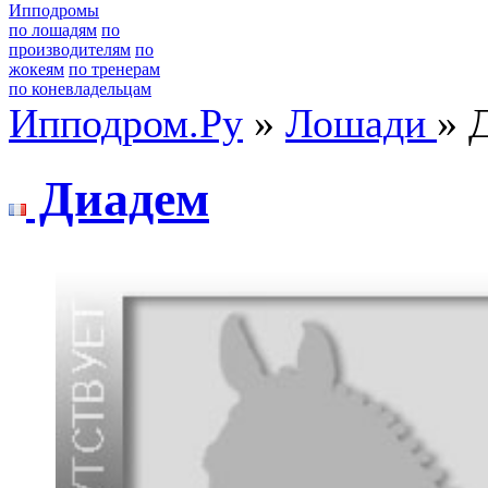
Ипподромы
по лошадям
по
производителям
по
жокеям
по тренерам
по коневладельцам
Ипподром.Ру
»
Лошади
» 
Диадем