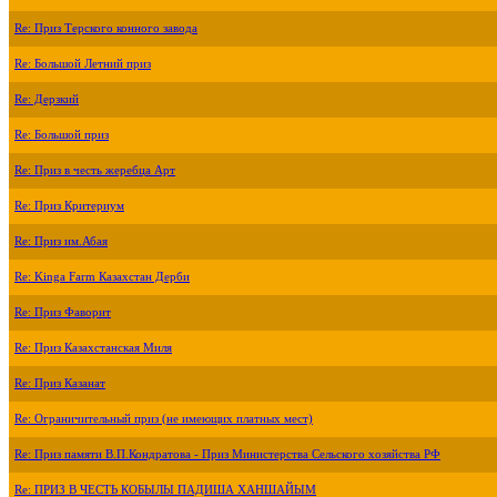
Re: Приз Терского конного завода
Re: Большой Летний приз
Re: Дерзкий
Re: Большой приз
Re: Приз в честь жеребца Арт
Re: Приз Критериум
Re: Приз им.Абая
Re: Kinga Farm Казахстан Дерби
Re: Приз Фаворит
Re: Приз Казахстанская Миля
Re: Приз Казанат
Re: Ограничительный приз (не имеющих платных мест)
Re: Приз памяти В.П.Кондратова - Приз Министерства Сельского хозяйства РФ
Re: ПРИЗ В ЧЕСТЬ КОБЫЛЫ ПАДИША ХАНШАЙЫМ