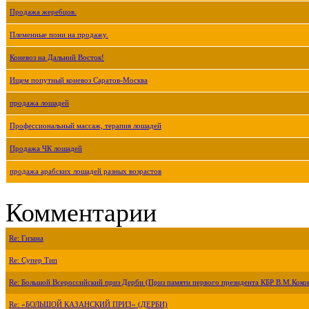
Продажа жеребцов.
Племенные пони на продажу.
Коневоз на Дальний Восток!
Ищем попутный коневоз Саратов-Москва
продажа лошадей
Профессиональный массаж, терапия лошадей
Продажа ЧК лошадей
продажа арабских лошадей разных возрастов
Комментарии
Re: Гизана
Re: Супер Тип
Re: Большой Всероссийский приз Дерби (Приз памяти первого президента КБР В.М.Коко
Re: «БОЛЬШОЙ КАЗАНСКИЙ ПРИЗ» (ДЕРБИ)