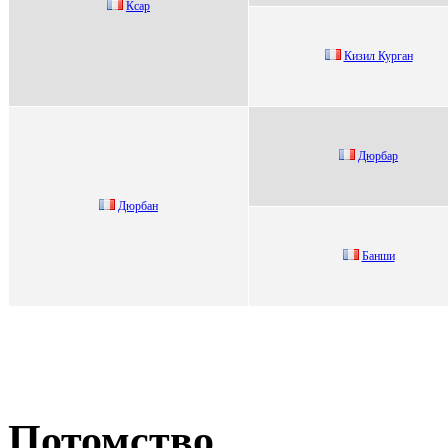
Ксap
Кизил Куpгaн
Дюpбap
Дюpбан
Бaнши
Потомство