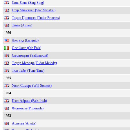
Синг Синг (Sing Sing)
Стар Минстрел (Star Minstrel)
Тюдор Принцесс (Tudor Princess)
Эйми (Aimee)
1956
Лэнгуид (Languid)
Оле Фолс (Ole Fols)
Саллимаунт (Sallymount)
Тюдор Мелоди (Tudor Melody)
Тюн Тайм (Tune Time)
1955
Уилл Сомерс (Will Somers)
1954
Пэтс Айриш (Pat's Irish)
Филомела (Philomela)
1953
Ариетта (Arietta)