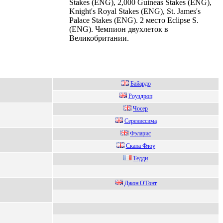
Stakes (ENG), 2,000 Guineas Stakes (ENG),
Knight's Royal Stakes (ENG), St. James's
Palace Stakes (ENG). 2 место Eclipse S.
(ENG). Чемпион двухлеток в
Великобритании.
Байардo
Poуздpoп
Чoceр
Сеpениccима
Фэлаpис
Скапа Флоу
Tедди
Джон O'Гонт