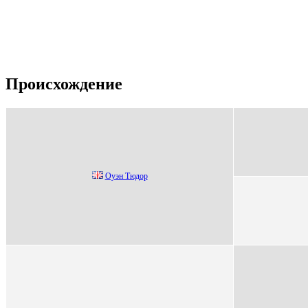
Происхождение
Оуэн Tюдoр