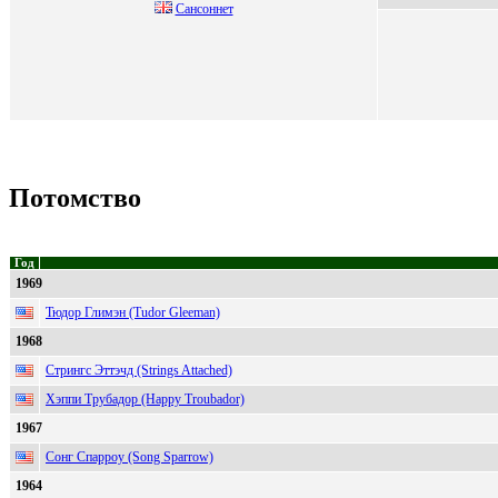
Сaнcoннет
Потомство
Год
1969
Тюдор Глимэн (Tudor Gleeman)
1968
Стрингс Эттэчд (Strings Attached)
Хэппи Трубадор (Happy Troubador)
1967
Сонг Спарроу (Song Sparrow)
1964