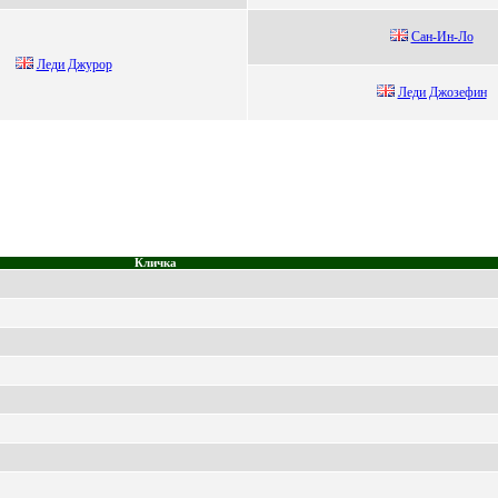
Cан-Ин-Ло
Леди Джурор
Лeди Джoзeфин
Кличка