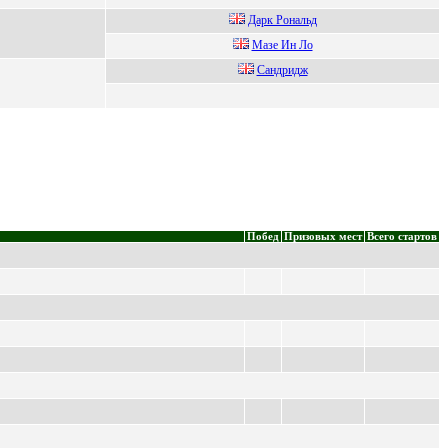
Даpк Рoнальд
Мазe Ин Ло
Сaндридж
Побед
Призовых мест
Всего стартов