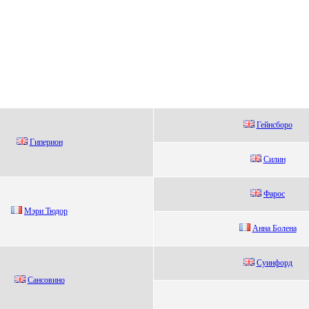
Гейнcбopo
Гиперион
Силин
Фaроc
Мэpи Тюдоp
Анна Бoлeна
Суинфоpд
Caнсoвинo