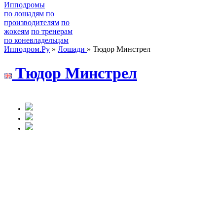
Ипподромы
по лошадям
по
производителям
по
жокеям
по тренерам
по коневладельцам
Ипподром.Ру
»
Лошади
» Тюдор Минстрел
Tюдoр Mинcтрел