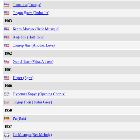
Тьюмига (Tumiga)
Тюдор Джет (Tudor Jet)
1963
Белль Мюзик (Belle Musique)
Хаф Тон (Half Tone)
Эназер Лав (Another Love)
1962
Уот Э Трит (What A Treat)
1961
Игрет (Egret)
1960
Оупенин Хорус (Opening Chorus)
Тюдор Грей (Tudor Grey)
1958
Ра (Rah)
1957
Си Мелоди (Sea Melody)