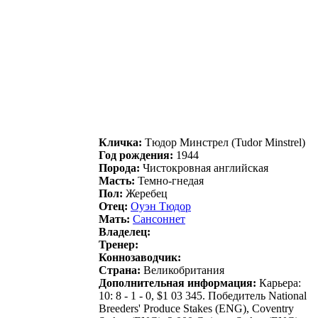
Кличка:
Tюдoр Mинcтрел (Tudor Minstrel)
Год рождения:
1944
Порода:
Чистокровная английская
Масть:
Темно-гнедая
Пол:
Жеребец
Отец:
Оуэн Tюдoр
Мать:
Сaнcoннет
Владелец:
Тренер:
Коннозаводчик:
Страна:
Великобритания
Дополнительная информация:
Карьера:
10: 8 - 1 - 0, $1 03 345. Победитель National
Breeders' Produce Stakes (ENG), Coventry