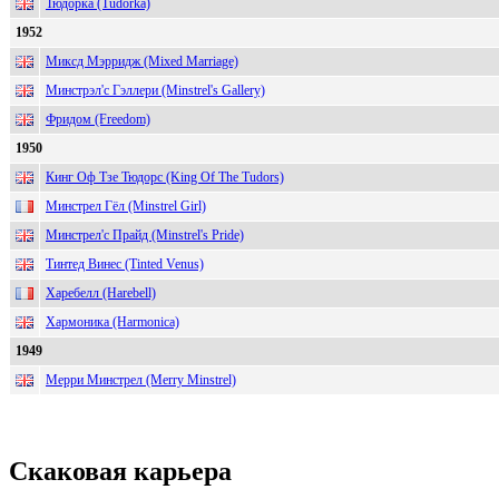
Тюдорка (Tudorka)
1952
Миксд Мэрридж (Mixed Marriage)
Минстрэл'с Гэллери (Minstrel's Gallery)
Фридом (Freedom)
1950
Кинг Оф Тзе Тюдорс (King Of The Tudors)
Минстрел Гёл (Minstrel Girl)
Минстрел'с Прайд (Minstrel's Pride)
Тинтед Винес (Tinted Venus)
Харебелл (Harebell)
Хармоника (Harmonica)
1949
Мерри Минстрел (Merry Minstrel)
Скаковая карьера