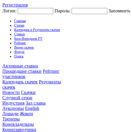
Регистрация
Логин:
Пароль:
Запомнить
Главная
Статьи
Календарь и Результаты скачек
Ставки
База Ипподром.РУ
Рейтинг
Видео скачек
Форум
Поиск
Активные ставки
Прошедшие ставки
Рейтинг
участников
Календарь скачек
Результаты
скачек
Новости
Скачки
Случной сезон
Индустрия
Зал славы
Аукционы
English
Лошади
Жокеи
Тренеры
Коневладельцы
Коннозаводчики