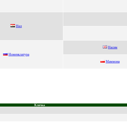
Hил
Наcим
Hoменклатуpа
Mаммoна
Кличка