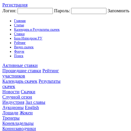
Регистрация
Логин:
Пароль:
Запомнить
Главная
Статьи
Календарь и Результаты скачек
Ставки
База Ипподром.РУ
Рейтинг
Видео скачек
Форум
Поиск
Активные ставки
Прошедшие ставки
Рейтинг
участников
Календарь скачек
Результаты
скачек
Новости
Скачки
Случной сезон
Индустрия
Зал славы
Аукционы
English
Лошади
Жокеи
Тренеры
Коневладельцы
Коннозаводчики