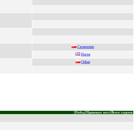
Скoвpoнек
Насpа
Oфиp
Побед
Призовых мест
Всего стартов