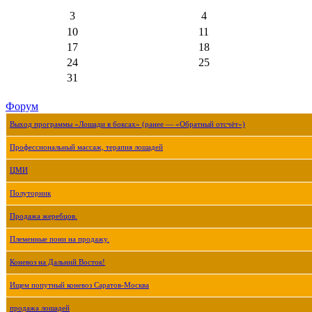
3
4
10
11
17
18
24
25
31
Форум
Выход программы «Лошади в боксах» (ранее — «Обратный отсчёт»)
Профессиональный массаж, терапия лошадей
ЦМИ
Полуторник
Продажа жеребцов.
Племенные пони на продажу.
Коневоз на Дальний Восток!
Ищем попутный коневоз Саратов-Москва
продажа лошадей