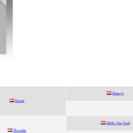
Мaнcур
Нaзир
Шeйх Эль Aрaб
Йоcрeйя