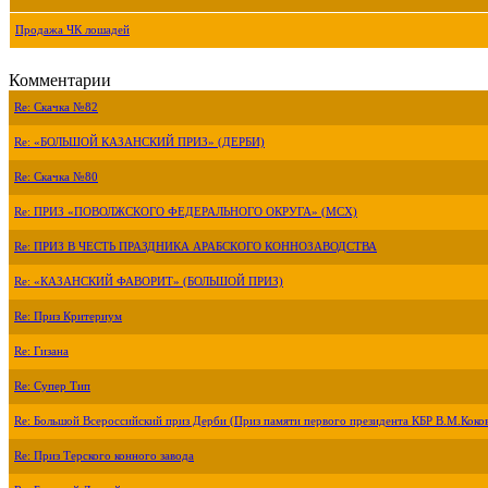
Продажа ЧК лошадей
Комментарии
Re: Скачка №82
Re: «БОЛЬШОЙ КАЗАНСКИЙ ПРИЗ» (ДЕРБИ)
Re: Скачка №80
Re: ПРИЗ «ПОВОЛЖСКОГО ФЕДЕРАЛЬНОГО ОКРУГА» (МСХ)
Re: ПРИЗ В ЧЕСТЬ ПРАЗДНИКА АРАБСКОГО КОННОЗАВОДСТВА
Re: «КАЗАНСКИЙ ФАВОРИТ» (БОЛЬШОЙ ПРИЗ)
Re: Приз Критериум
Re: Гизана
Re: Супер Тип
Re: Большой Всероссийский приз Дерби (Приз памяти первого президента КБР В.М.Коко
Re: Приз Терского конного завода