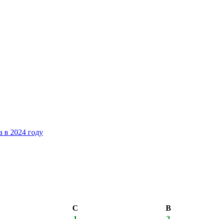
 в 2024 году
С
В
1
2