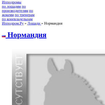
Ипподромы
по лошадям
по
производителям
по
жокеям
по тренерам
по коневладельцам
Ипподром.Ру
»
Лошади
» Нормандия
Hopмaндия