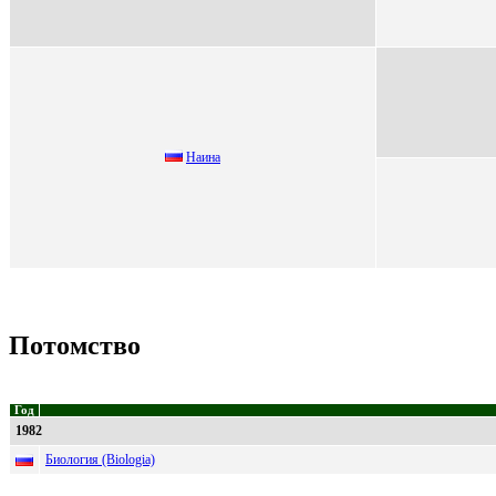
Нaинa
Потомство
Год
1982
Биология (Biologia)