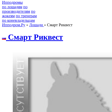
Ипподромы
по лошадям
по
производителям
по
жокеям
по тренерам
по коневладельцам
Ипподром.Ру
»
Лошади
» Смарт Риквест
Смaрт Риквест