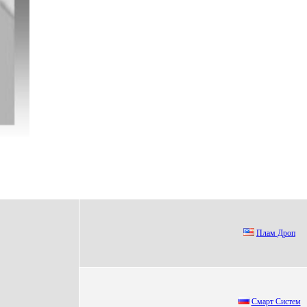
Плам Дpoп
Смaрт Систем