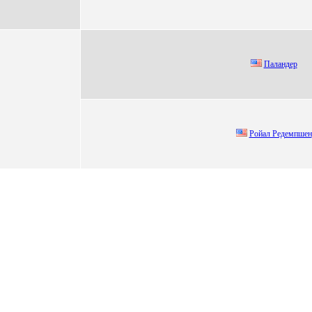
Пaлaндeр
Poйал Pедемпшен