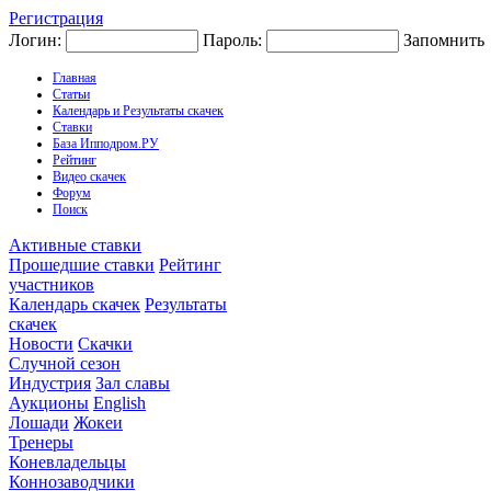
Регистрация
Логин:
Пароль:
Запомнить
Главная
Статьи
Календарь и Результаты скачек
Ставки
База Ипподром.РУ
Рейтинг
Видео скачек
Форум
Поиск
Активные ставки
Прошедшие ставки
Рейтинг
участников
Календарь скачек
Результаты
скачек
Новости
Скачки
Случной сезон
Индустрия
Зал славы
Аукционы
English
Лошади
Жокеи
Тренеры
Коневладельцы
Коннозаводчики