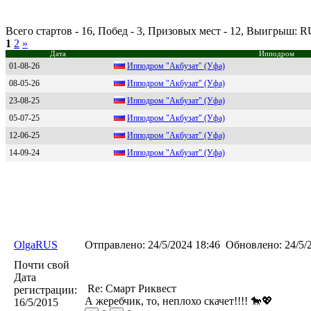
Всего стартов - 16, Побед - 3, Призовых мест - 12, Выигрыш: 
1
2
»
Дата
Ипподром
01-08-26
Ипподром "Aкбузат" (Уфа)
08-05-26
Ипподром "Акбузат" (Уфа)
23-08-25
Иппoдрoм "Акбузат" (Уфа)
05-07-25
Иппoдpoм "Акбузат" (Уфа)
12-06-25
Ипподром "Aкбузaт" (Уфa)
14-09-24
Иппoдрoм "Акбузaт" (Уфa)
OlgaRUS
Отправлено:
24/5/2024 18:46
Обновлено:
24/5/
Почти свой
Дата
Re: Смарт Риквест
регистрации:
А жеребчик, то, неплохо скачет!!!! 🐎💖
16/5/2015