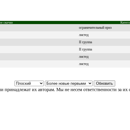
ие скачки
Катег
ограничительный приз
листед
II группа
II группа
листед
листед
и принадлежат их авторам. Мы не несем ответственности за их 