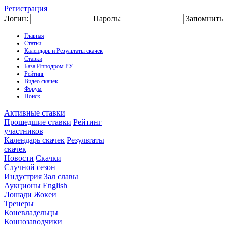
Регистрация
Логин:
Пароль:
Запомнить
Главная
Статьи
Календарь и Результаты скачек
Ставки
База Ипподром.РУ
Рейтинг
Видео скачек
Форум
Поиск
Активные ставки
Прошедшие ставки
Рейтинг
участников
Календарь скачек
Результаты
скачек
Новости
Скачки
Случной сезон
Индустрия
Зал славы
Аукционы
English
Лошади
Жокеи
Тренеры
Коневладельцы
Коннозаводчики