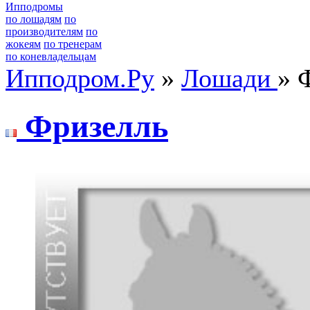
Ипподромы
по лошадям
по
производителям
по
жокеям
по тренерам
по коневладельцам
Ипподром.Ру
»
Лошади
» 
Фризeлль