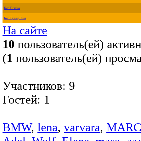
Re: Гизана
Re: Супер Тип
На сайте
10
пользователь(ей) актив
(
1
пользователь(ей) просм
Участников: 9
Гостей: 1
BMW
,
lena
,
varvara
,
MARC
Adel_Wolf
,
Elena_mass
,
дал