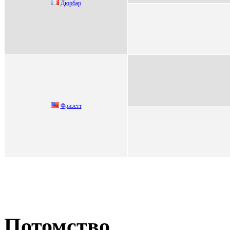
Дюpбap
Фризeтт
Потомство