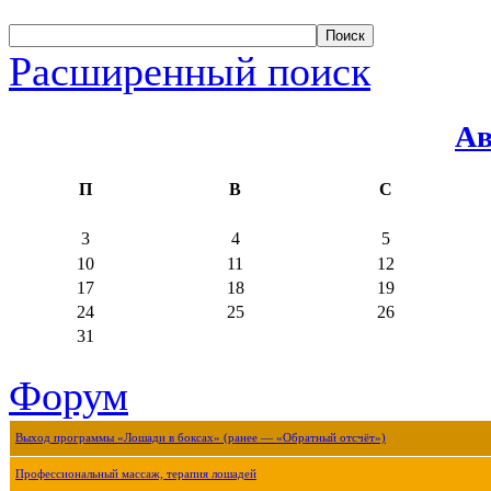
Расширенный поиск
Ав
П
В
С
3
4
5
10
11
12
17
18
19
24
25
26
31
Форум
Выход программы «Лошади в боксах» (ранее — «Обратный отсчёт»)
Профессиональный массаж, терапия лошадей