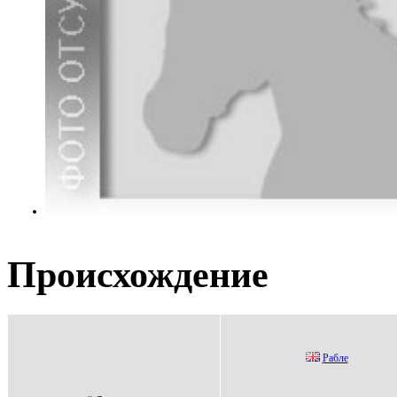
Происхождение
Рaблe