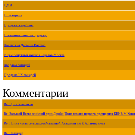
ЦМИ
Полуторник
Продажа жеребцов.
Племенные пони на продажу.
Коневоз на Дальний Восток!
Ищем попутный коневоз Саратов-Москва
продажа лошадей
Продажа ЧК лошадей
Комментарии
Re: Приз Гелишикли
Re: Большой Всероссийский приз Дерби (Приз памяти первого президента КБР В.М.Коко
Re: Приз в честь сельскохозяйственной Академии им.К.А.Тимирязева
Re: Паландер