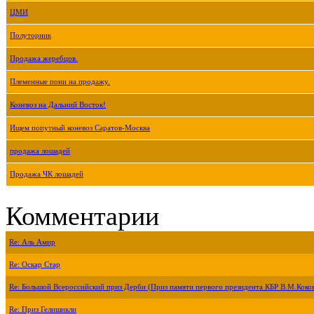
ЦМИ
Полуторник
Продажа жеребцов.
Племенные пони на продажу.
Коневоз на Дальний Восток!
Ищем попутный коневоз Саратов-Москва
продажа лошадей
Продажа ЧК лошадей
Комментарии
Re: Аль Амир
Re: Оскар Стар
Re: Большой Всероссийский приз Дерби (Приз памяти первого президента КБР В.М.Коко
Re: Приз Гелишикли