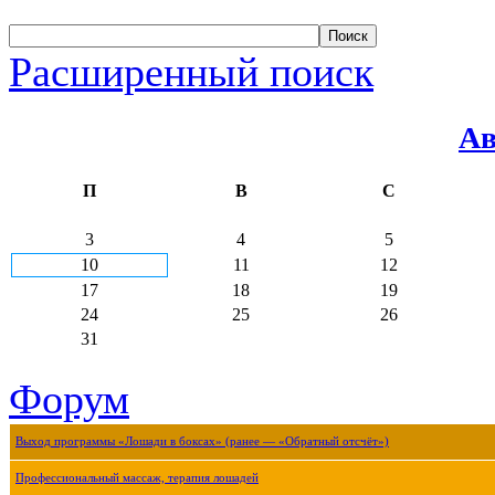
Расширенный поиск
Ав
П
В
С
3
4
5
10
11
12
17
18
19
24
25
26
31
Форум
Выход программы «Лошади в боксах» (ранее — «Обратный отсчёт»)
Профессиональный массаж, терапия лошадей