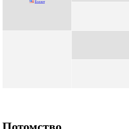
Бэллот
Потомство