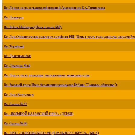
Re: Приз в честь сельскохозяйственной Академии им.К.А.Тимирязева
Re: Паландер
Re: Кубок Майлеров (Приз в честь КБР)
Re: Приз Министерства сельского хозяйства КБР (Приз в честь года единства народов Ро
Re: Турафриф
Re: Практикал Бой
Re: Джамила Маф
Re: Приз в честь праздника чистокровного коннозаводства
Re: Большой приз (Приз Ассоциации коневодов Кубани "Скаковое общество")
Re: Приз Критериум
Re: Скачка №82
Re: «БОЛЬШОЙ КАЗАНСКИЙ ПРИЗ» (ДЕРБИ)
Re: Скачка №80
Re: ПРИЗ «ПОВОЛЖСКОГО ФЕДЕРАЛЬНОГО ОКРУГА» (МСХ)