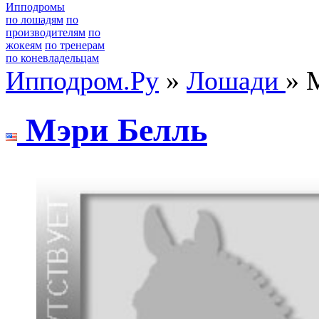
Ипподромы
по лошадям
по
производителям
по
жокеям
по тренерам
по коневладельцам
Ипподром.Ру
»
Лошади
» 
Мэри Бeлль