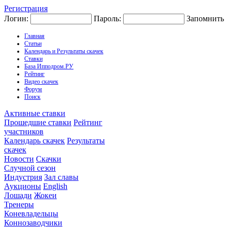
Регистрация
Логин:
Пароль:
Запомнить
Главная
Статьи
Календарь и Результаты скачек
Ставки
База Ипподром.РУ
Рейтинг
Видео скачек
Форум
Поиск
Активные ставки
Прошедшие ставки
Рейтинг
участников
Календарь скачек
Результаты
скачек
Новости
Скачки
Случной сезон
Индустрия
Зал славы
Аукционы
English
Лошади
Жокеи
Тренеры
Коневладельцы
Коннозаводчики