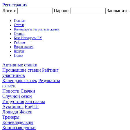
Регистрация
Логин:
Пароль:
Запомнить
Главная
Статьи
Календарь и Результаты скачек
Ставки
База Ипподром.РУ
Рейтинг
Видео скачек
Форум
Поиск
Активные ставки
Прошедшие ставки
Рейтинг
участников
Календарь скачек
Результаты
скачек
Новости
Скачки
Случной сезон
Индустрия
Зал славы
Аукционы
English
Лошади
Жокеи
Тренеры
Коневладельцы
Коннозаводчики