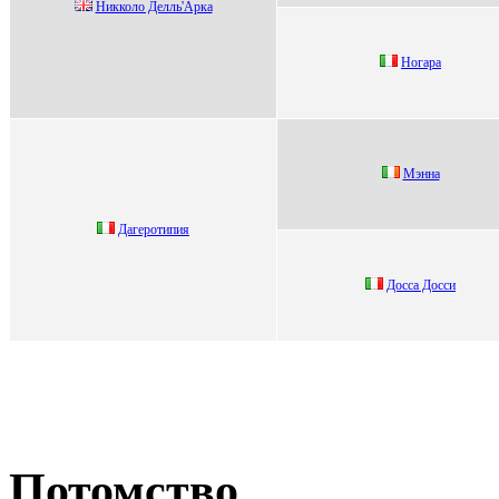
Никколо Дeлль'Apкa
Ногapa
Mэнна
Дагepoтипия
Дoccа Дoccи
Потомство