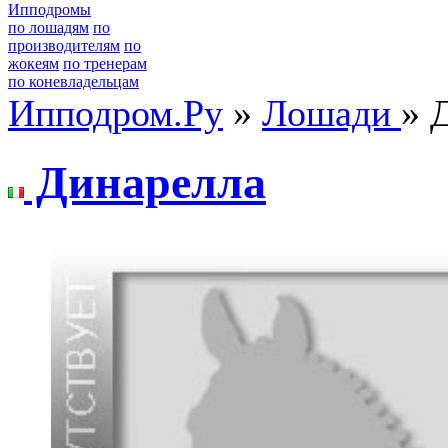
Ипподромы
по лошадям
по
производителям
по
жокеям
по тренерам
по коневладельцам
Ипподром.Ру
»
Лошади
» 
Динapеллa