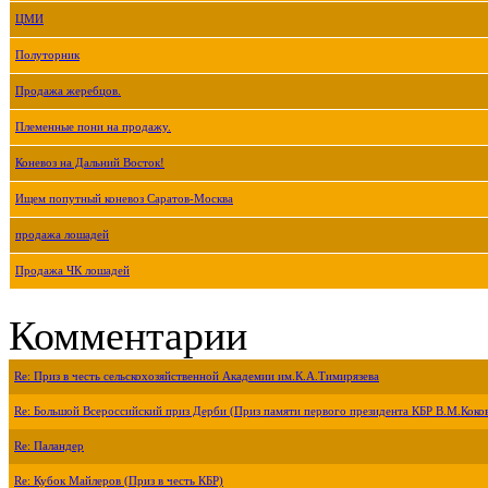
ЦМИ
Полуторник
Продажа жеребцов.
Племенные пони на продажу.
Коневоз на Дальний Восток!
Ищем попутный коневоз Саратов-Москва
продажа лошадей
Продажа ЧК лошадей
Комментарии
Re: Приз в честь сельскохозяйственной Академии им.К.А.Тимирязева
Re: Большой Всероссийский приз Дерби (Приз памяти первого президента КБР В.М.Коко
Re: Паландер
Re: Кубок Майлеров (Приз в честь КБР)