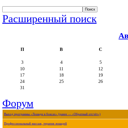
Расширенный поиск
Ав
П
В
С
3
4
5
10
11
12
17
18
19
24
25
26
31
Форум
Выход программы «Лошади в боксах» (ранее — «Обратный отсчёт»)
Профессиональный массаж, терапия лошадей