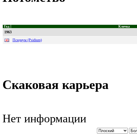
Год
Кличка
1963
Псидиум (Psidium)
Скаковая карьера
Нет информации