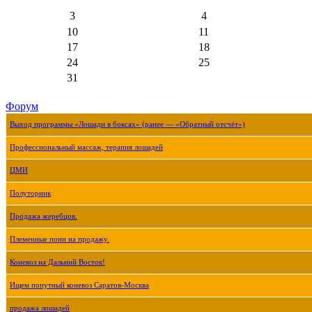
3
4
10
11
17
18
24
25
31
Форум
Выход программы «Лошади в боксах» (ранее — «Обратный отсчёт»)
Профессиональный массаж, терапия лошадей
ЦМИ
Полуторник
Продажа жеребцов.
Племенные пони на продажу.
Коневоз на Дальний Восток!
Ищем попутный коневоз Саратов-Москва
продажа лошадей