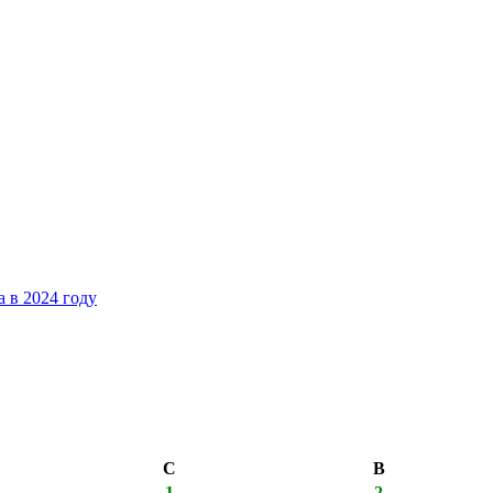
 в 2024 году
С
В
1
2