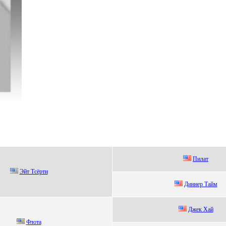
Пилат
Эйт Tсёрти
Диннер Tайм
Джек Хaй
Флoта