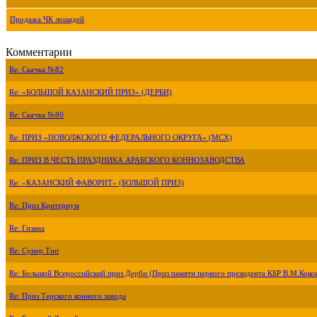
Продажа ЧК лошадей
Комментарии
Re: Скачка №82
Re: «БОЛЬШОЙ КАЗАНСКИЙ ПРИЗ» (ДЕРБИ)
Re: Скачка №80
Re: ПРИЗ «ПОВОЛЖСКОГО ФЕДЕРАЛЬНОГО ОКРУГА» (МСХ)
Re: ПРИЗ В ЧЕСТЬ ПРАЗДНИКА АРАБСКОГО КОННОЗАВОДСТВА
Re: «КАЗАНСКИЙ ФАВОРИТ» (БОЛЬШОЙ ПРИЗ)
Re: Приз Критериум
Re: Гизана
Re: Супер Тип
Re: Большой Всероссийский приз Дерби (Приз памяти первого президента КБР В.М.Коко
Re: Приз Терского конного завода