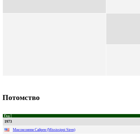
Потомство
Год
1973
Миссиссиппи Сайрен (Mississippi Siren)