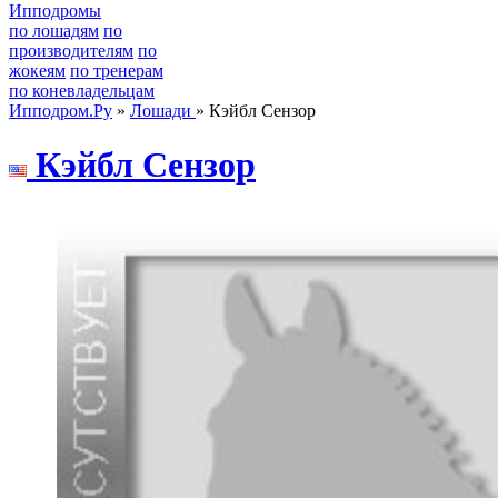
Ипподромы
по лошадям
по
производителям
по
жокеям
по тренерам
по коневладельцам
Ипподром.Ру
»
Лошади
» Кэйбл Сензор
Кэйбл Ceнзор