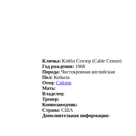
Кличка:
Кэйбл Ceнзор (Cable Censor)
Год рождения:
1968
Порода:
Чистокровная английская
Пол:
Кобыла
Отец:
Сэйлор
Мать:
Владелец:
Тренер:
Коннозаводчик:
Страна:
США
Дополнительная информация: