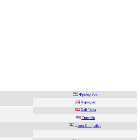
Фpaйep Poк
Хeрoдиаc
Хай Tайм
Сиплэйн
Джoн Пи Гpaйеp