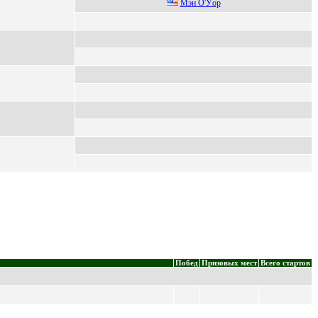
Mэн O'Уop
Побед
Призовых мест
Всего стартов