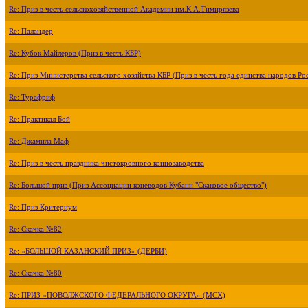
Re: Приз в честь сельскохозяйственной Академии им.К.А.Тимирязева
Re: Паландер
Re: Кубок Майлеров (Приз в честь КБР)
Re: Приз Министерства сельского хозяйства КБР (Приз в честь года единства народов Ро
Re: Турафриф
Re: Практикал Бой
Re: Джамила Маф
Re: Приз в честь праздника чистокровного коннозаводства
Re: Большой приз (Приз Ассоциации коневодов Кубани "Скаковое общество")
Re: Приз Критериум
Re: Скачка №82
Re: «БОЛЬШОЙ КАЗАНСКИЙ ПРИЗ» (ДЕРБИ)
Re: Скачка №80
Re: ПРИЗ «ПОВОЛЖСКОГО ФЕДЕРАЛЬНОГО ОКРУГА» (МСХ)