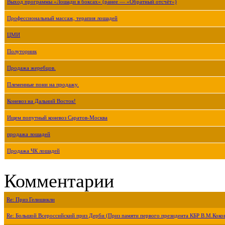
Выход программы «Лошади в боксах» (ранее — «Обратный отсчёт»)
Профессиональный массаж, терапия лошадей
ЦМИ
Полуторник
Продажа жеребцов.
Племенные пони на продажу.
Коневоз на Дальний Восток!
Ищем попутный коневоз Саратов-Москва
продажа лошадей
Продажа ЧК лошадей
Комментарии
Re: Приз Гелишикли
Re: Большой Всероссийский приз Дерби (Приз памяти первого президента КБР В.М.Коко