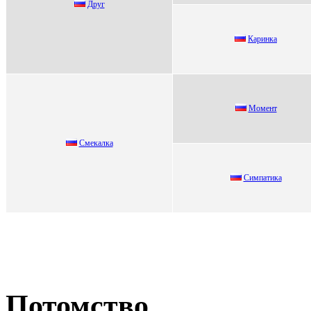
Друг
Каpинка
Mомент
Cмeкалка
Симпaтикa
Потомство