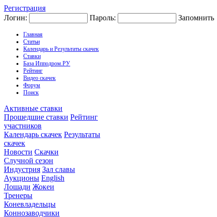
Регистрация
Логин:
Пароль:
Запомнить
Главная
Статьи
Календарь и Результаты скачек
Ставки
База Ипподром.РУ
Рейтинг
Видео скачек
Форум
Поиск
Активные ставки
Прошедшие ставки
Рейтинг
участников
Календарь скачек
Результаты
скачек
Новости
Скачки
Случной сезон
Индустрия
Зал славы
Аукционы
English
Лошади
Жокеи
Тренеры
Коневладельцы
Коннозаводчики