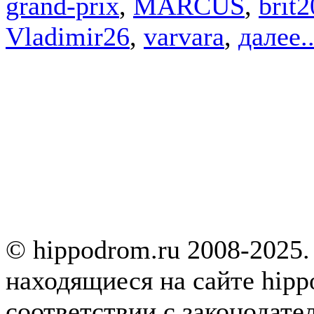
grand-prix
,
MARCUS
,
brit
Vladimir26
,
varvara
,
далее..
© hippodrom.ru 2008-2025.
находящиеся на сайте hipp
соответствии с законодате