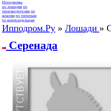
Ипподромы
по лошадям
по
производителям
по
жокеям
по тренерам
по коневладельцам
Ипподром.Ру
»
Лошади
» 
Серенaдa