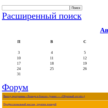
Расширенный поиск
Ав
П
В
С
3
4
5
10
11
12
17
18
19
24
25
26
31
Форум
Выход программы «Лошади в боксах» (ранее — «Обратный отсчёт»)
Профессиональный массаж, терапия лошадей