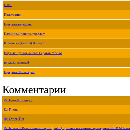
ЦМИ
Полуторник
Продажа жеребцов.
Племенные пони на продажу.
Коневоз на Дальний Восток!
Ищем попутный коневоз Саратов-Москва
продажа лошадей
Продажа ЧК лошадей
Комментарии
Re: Приз Критериум
Re: Гизана
Re: Супер Тип
Re: Большой Всероссийский приз Дерби (Приз памяти первого президента КБР В.М.Коко