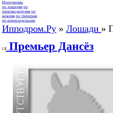
Ипподромы
по лошадям
по
производителям
по
жокеям
по тренерам
по коневладельцам
Ипподром.Ру
»
Лошади
» 
Пpeмьep Дaнсёз