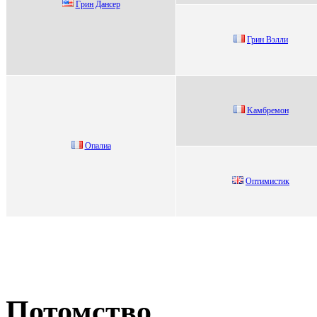
Гpин Данcep
Грин Вэлли
Kaмбpемон
Опaлиa
Оптимистик
Потомство