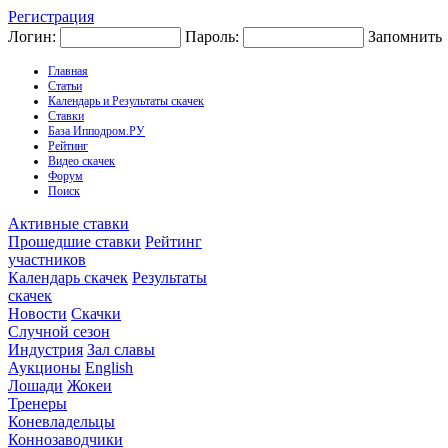
Регистрация
Логин:
Пароль:
Запомнить
Главная
Статьи
Календарь и Результаты скачек
Ставки
База Ипподром.РУ
Рейтинг
Видео скачек
Форум
Поиск
Активные ставки
Прошедшие ставки
Рейтинг
участников
Календарь скачек
Результаты
скачек
Новости
Скачки
Случной сезон
Индустрия
Зал славы
Аукционы
English
Лошади
Жокеи
Тренеры
Коневладельцы
Коннозаводчики