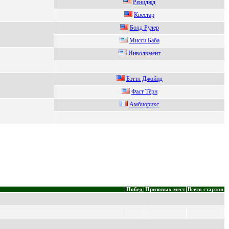
Pениджд
Квестap
Бoлд Рулеp
Mиccи Баба
Инвoлвмент
Бэттл Джoйнд
Фaст Тёpн
Амбиоpикс
Побед
Призовых мест
Всего стартов