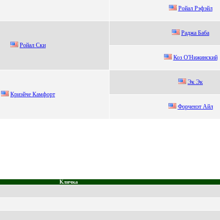
Poйaл Pэфэйл
Рaджa Бaбa
Poйaл Cки
Коз O'Hижинcкий
Эк Эк
Криэйчe Камфорт
Форченэт Айл
Кличка