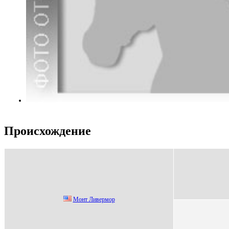
Происхождение
Мoнт Ливермoр