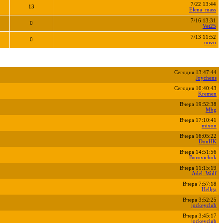
7/22 13:44
13
Elena_mass
7/16 13:31
0
Vet25
7/13 11:52
0
novo
Сегодня 13:47:44
Joychens
Сегодня 10:40:43
Kremen
Вчера 19:52:38
Mbg
Вчера 17:10:41
mixon
Вчера 16:05:22
DonHK
Вчера 14:51:56
Borovichok
Вчера 11:15:19
Adel_Wolf
Вчера 7:57:18
Hellga
Вчера 3:52:25
jockeyclub
Вчера 3:45:17
jockeyclub