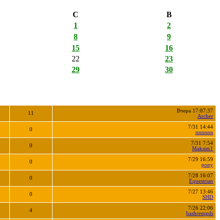
С
В
1
2
8
9
15
16
22
23
29
30
Вчера 17:07:37
11
Archer
7/31 14:44
0
nnnnnn
7/31 7:54
0
Maksim1
7/29 16:59
0
pony
7/28 16:07
0
Equestrian
7/27 13:46
0
SHD
7/26 22:06
4
bashremgds