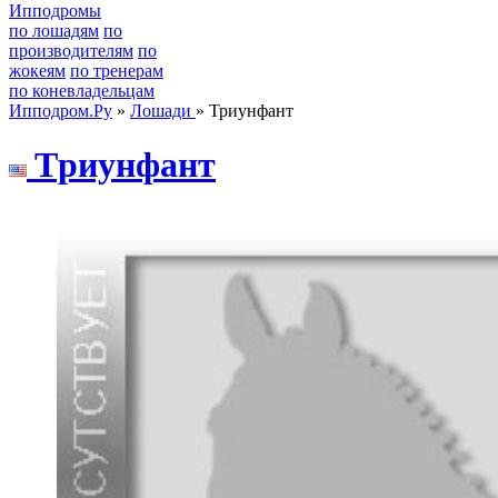
Ипподромы
по лошадям
по
производителям
по
жокеям
по тренерам
по коневладельцам
Ипподром.Ру
»
Лошади
» Триунфант
Tpиунфант