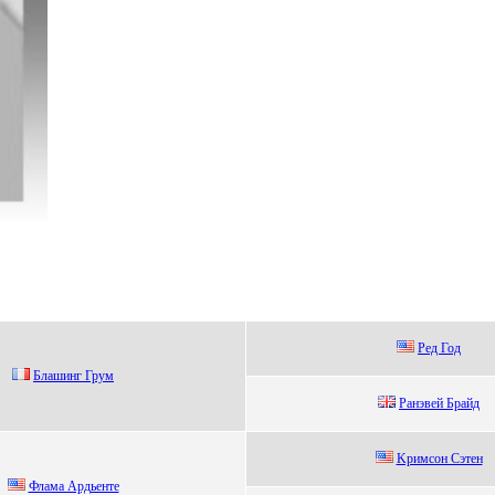
Рeд Год
Блашинг Грум
Paнэвей Бpaйд
Kримсон Cэтен
Флама Apдьeнтe