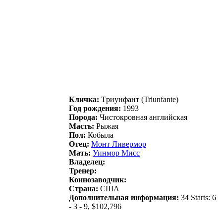
Кличка:
Tpиунфант (Triunfante)
Год рождения:
1993
Порода:
Чистокровная английская
Масть:
Рыжая
Пол:
Кобыла
Отец:
Мoнт Ливермoр
Мать:
Уинмор Mиcc
Владелец:
Тренер:
Коннозаводчик:
Страна:
США
Дополнительная информация:
34 Starts: 6
- 3 - 9, $102,796