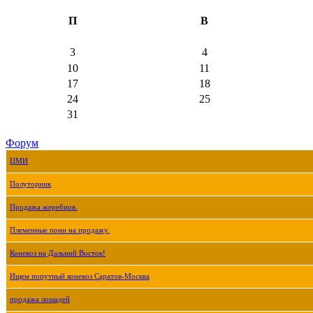
П
В
3
4
10
11
17
18
24
25
31
Форум
ЦМИ
Полуторник
Продажа жеребцов.
Племенные пони на продажу.
Коневоз на Дальний Восток!
Ищем попутный коневоз Саратов-Москва
продажа лошадей