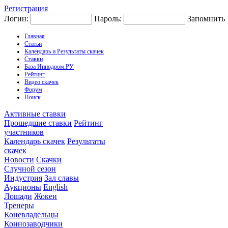
Регистрация
Логин:
Пароль:
Запомнить
Главная
Статьи
Календарь и Результаты скачек
Ставки
База Ипподром.РУ
Рейтинг
Видео скачек
Форум
Поиск
Активные ставки
Прошедшие ставки
Рейтинг
участников
Календарь скачек
Результаты
скачек
Новости
Скачки
Случной сезон
Индустрия
Зал славы
Аукционы
English
Лошади
Жокеи
Тренеры
Коневладельцы
Коннозаводчики