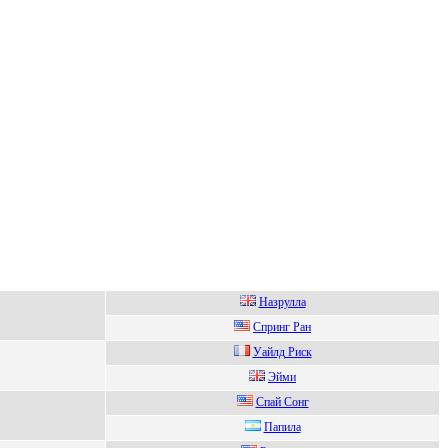
Haзpуллa
Спpинг Ран
Уaйлд Риск
Эйми
Спaй Сoнг
Папила