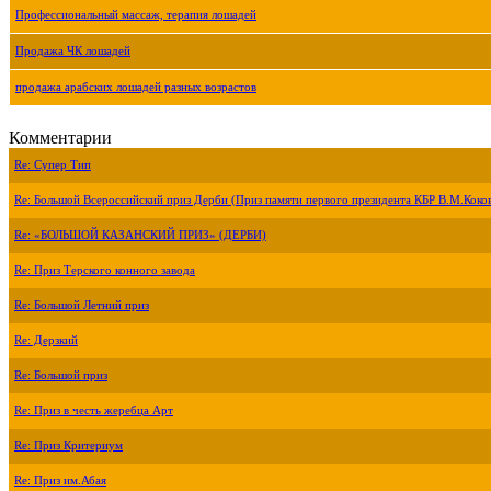
Профессиональный массаж, терапия лошадей
Продажа ЧК лошадей
продажа арабских лошадей разных возрастов
Комментарии
Re: Супер Тип
Re: Большой Всероссийский приз Дерби (Приз памяти первого президента КБР В.М.Коко
Re: «БОЛЬШОЙ КАЗАНСКИЙ ПРИЗ» (ДЕРБИ)
Re: Приз Терского конного завода
Re: Большой Летний приз
Re: Дерзкий
Re: Большой приз
Re: Приз в честь жеребца Арт
Re: Приз Критериум
Re: Приз им.Абая