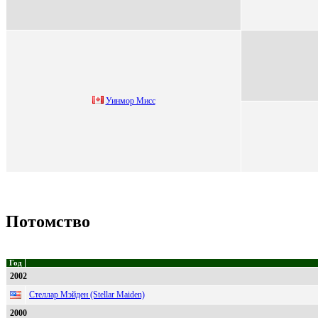
Уинмор Mиcc
Потомство
Год
2002
Стеллар Мэйден (Stellar Maiden)
2000