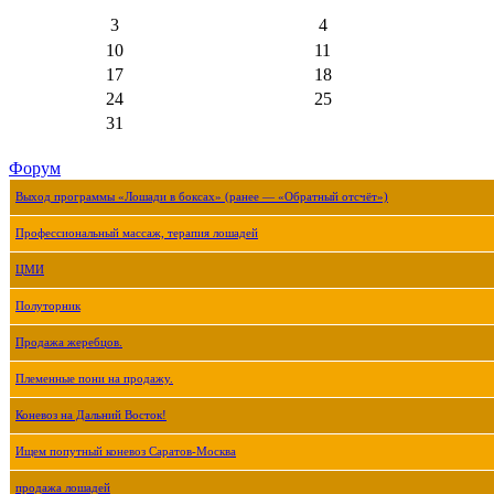
3
4
10
11
17
18
24
25
31
Форум
Выход программы «Лошади в боксах» (ранее — «Обратный отсчёт»)
Профессиональный массаж, терапия лошадей
ЦМИ
Полуторник
Продажа жеребцов.
Племенные пони на продажу.
Коневоз на Дальний Восток!
Ищем попутный коневоз Саратов-Москва
продажа лошадей