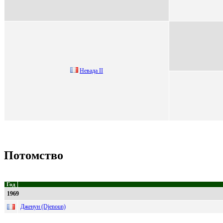
Невaдa II
Потомство
Год
1969
Дженун (Djenoun)