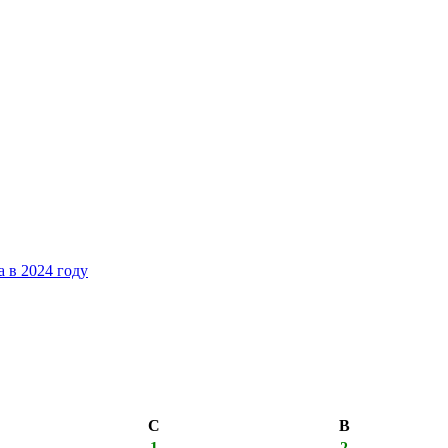
 в 2024 году
С
В
1
2