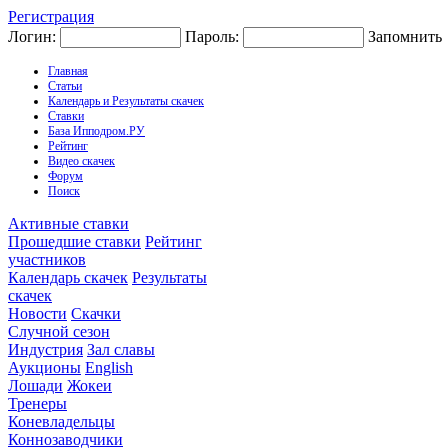
Регистрация
Логин:
Пароль:
Запомнить
Главная
Статьи
Календарь и Результаты скачек
Ставки
База Ипподром.РУ
Рейтинг
Видео скачек
Форум
Поиск
Активные ставки
Прошедшие ставки
Рейтинг
участников
Календарь скачек
Результаты
скачек
Новости
Скачки
Случной сезон
Индустрия
Зал славы
Аукционы
English
Лошади
Жокеи
Тренеры
Коневладельцы
Коннозаводчики