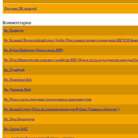
Продажа ЧК лошадей
Комментарии
Re: Паландер
Re: Большой Всероссийский приз Дерби (Приз памяти первого президента КБР В.М.Коко
Re: Кубок Майлеров (Приз в честь КБР)
Re: Приз Министерства сельского хозяйства КБР (Приз в честь года единства народов Ро
Re: Турафриф
Re: Практикал Бой
Re: Джамила Маф
Re: Приз в честь праздника чистокровного коннозаводства
Re: Большой приз (Приз Ассоциации коневодов Кубани "Скаковое общество")
Re: Приз Критериум
Re: Скачка №82