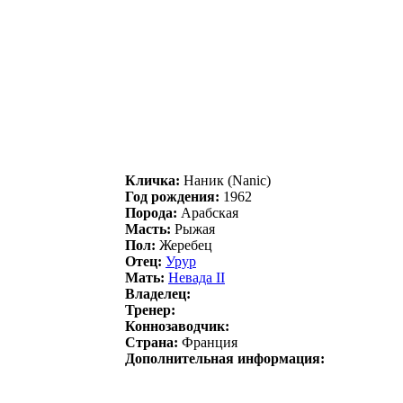
Кличка:
Наник (Nanic)
Год рождения:
1962
Порода:
Арабская
Масть:
Рыжая
Пол:
Жеребец
Отец:
Урур
Мать:
Невaдa II
Владелец:
Тренер:
Коннозаводчик:
Страна:
Франция
Дополнительная информация: