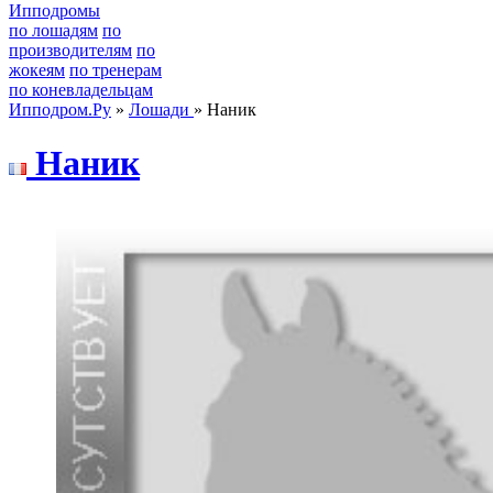
Ипподромы
по лошадям
по
производителям
по
жокеям
по тренерам
по коневладельцам
Ипподром.Ру
»
Лошади
» Наник
Наник