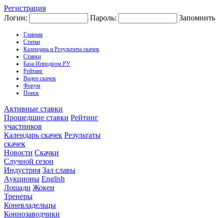
Регистрация
Логин:
Пароль:
Запомнить
Главная
Статьи
Календарь и Результаты скачек
Ставки
База Ипподром.РУ
Рейтинг
Видео скачек
Форум
Поиск
Активные ставки
Прошедшие ставки
Рейтинг
участников
Календарь скачек
Результаты
скачек
Новости
Скачки
Случной сезон
Индустрия
Зал славы
Аукционы
English
Лошади
Жокеи
Тренеры
Коневладельцы
Коннозаводчики