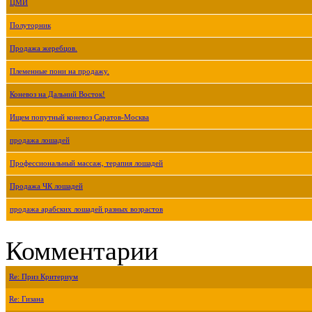
ЦМИ
Полуторник
Продажа жеребцов.
Племенные пони на продажу.
Коневоз на Дальний Восток!
Ищем попутный коневоз Саратов-Москва
продажа лошадей
Профессиональный массаж, терапия лошадей
Продажа ЧК лошадей
продажа арабских лошадей разных возрастов
Комментарии
Re: Приз Критериум
Re: Гизана