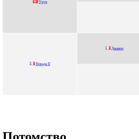
Уpуp
Джанор
Heвaдa II
Потомство