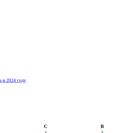
 в 2024 году
С
В
1
2