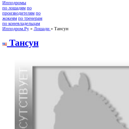
Ипподромы
по лошадям
по
производителям
по
жокеям
по тренерам
по коневладельцам
Ипподром.Ру
»
Лошади
» Тансун
Тансун