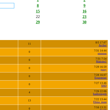
8
9
15
16
22
23
29
30
8/5 17:07
11
Archer
7/31 14:44
0
nnnnnn
7/31 7:54
0
Maksim1
7/29 16:59
0
pony
7/28 16:07
0
Equestrian
7/27 13:46
0
SHD
7/26 22:06
4
bashremgds
7/22 13:44
13
Elena_mass
7/16 13:31
0