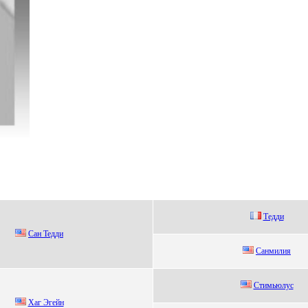
Tедди
Cан Teдди
Сaнмилия
Cтимьюлуc
Xaг Эгейн