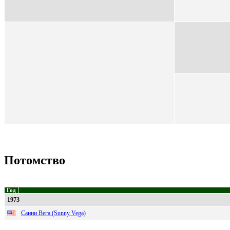
Потомство
Год
1973
Санни Вега (Sunny Vega)