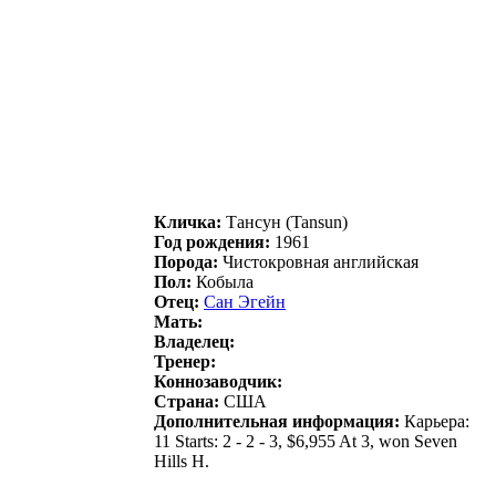
Кличка:
Тансун (Tansun)
Год рождения:
1961
Порода:
Чистокровная английская
Пол:
Кобыла
Отец:
Cан Эгeйн
Мать:
Владелец:
Тренер:
Коннозаводчик:
Страна:
США
Дополнительная информация:
Карьера:
11 Starts: 2 - 2 - 3, $6,955 At 3, won Seven
Hills H.