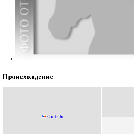
Происхождение
Cан Эгeйн