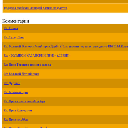
продажа арабских лошадей разных возрастов
Комментарии
Re: Гизана
Re: Супер Тип
Re: Большой Всероссийский приз Дерби (Приз памяти первого президента КБР В.М.Коко
Re: «БОЛЬШОЙ КАЗАНСКИЙ ПРИЗ» (ДЕРБИ)
Re: Приз Терского конного завода
Re: Большой Летний приз
Re: Дерзкий
Re: Большой приз
Re: Приз в честь жеребца Арт
Re: Приз Критериум
Re: Приз им.Абая