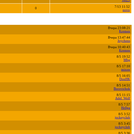
Vet25
7/13 11:52
0
novo
Вчера 23:08:21
Kremen
Вчера 13:47:44
Joychens
Вчера 10:40:43
Kremen
8/5 19:52
Mbg
8/5 17:10
mixon
8/5 16:05
DonHK
8/5 14:51
Borovichok
8/5 11:15
Adel_Wolf
8/5 7:57
Hellga
8/5 3:52
jockeyclub
8/5 3:45
jockeyclub
8/5 3:36