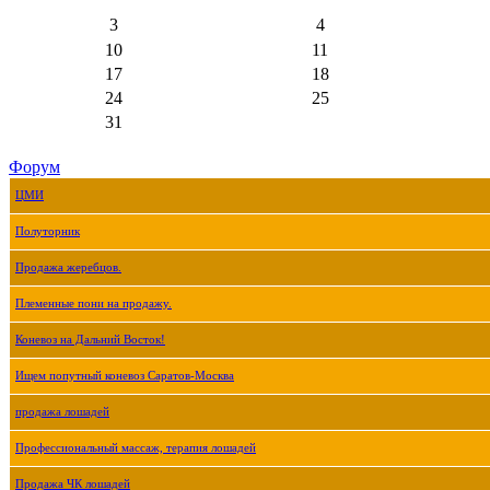
3
4
10
11
17
18
24
25
31
Форум
ЦМИ
Полуторник
Продажа жеребцов.
Племенные пони на продажу.
Коневоз на Дальний Восток!
Ищем попутный коневоз Саратов-Москва
продажа лошадей
Профессиональный массаж, терапия лошадей
Продажа ЧК лошадей