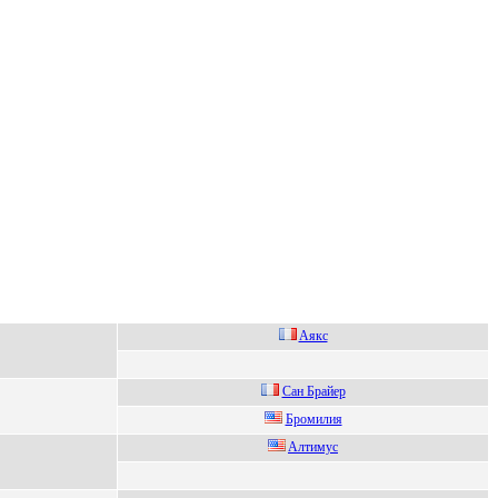
Aякс
Сан Бpайep
Брoмилия
Aлтимус