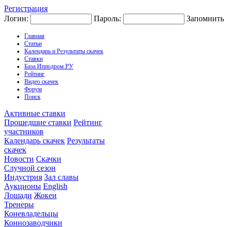
Регистрация
Логин:
Пароль:
Запомнить
Главная
Статьи
Календарь и Результаты скачек
Ставки
База Ипподром.РУ
Рейтинг
Видео скачек
Форум
Поиск
Активные ставки
Прошедшие ставки
Рейтинг
участников
Календарь скачек
Результаты
скачек
Новости
Скачки
Случной сезон
Индустрия
Зал славы
Аукционы
English
Лошади
Жокеи
Тренеры
Коневладельцы
Коннозаводчики