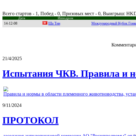
Всего стартов - 1, Побед - 0, Призовых мест - 0, Выигрыш: HK
Дата
Ипподром
14-12-08
Шa Тин
Международный Кубок Гонк
Комментари
21/4/2025
Испытания ЧКВ. Правила и н
Правила и нормы в области племенного животноводства, уст
9/11/2024
ПРОТОКОЛ
заседания антидопинговой комиссии АО "Росипподромы" от