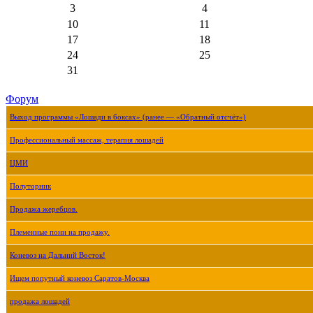
3
4
10
11
17
18
24
25
31
Форум
Выход программы «Лошади в боксах» (ранее — «Обратный отсчёт»)
Профессиональный массаж, терапия лошадей
ЦМИ
Полуторник
Продажа жеребцов.
Племенные пони на продажу.
Коневоз на Дальний Восток!
Ищем попутный коневоз Саратов-Москва
продажа лошадей