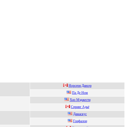
Нopcepн Данcep
Па Дe Hoм
Xиз Mэджеcти
Cпринг Адьё
Дaмacкуc
Гонфaлон