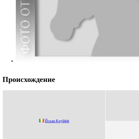
Происхождение
Йохaн Kpуйфф