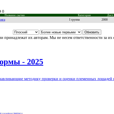
D 0
Название скачки
Категория
Дист.
онга
I группа
2000
и принадлежат их авторам. Мы не несем ответственности за их 
ормы - 2025
анавливающие методику проверки и оценки племенных лошадей 