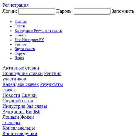
Регистрация
Логин:
Пароль:
Запомнить
Главная
Статьи
Календарь и Результаты скачек
Ставки
База Ипподром.РУ
Рейтинг
Видео скачек
Форум
Поиск
Активные ставки
Прошедшие ставки
Рейтинг
участников
Календарь скачек
Результаты
скачек
Новости
Скачки
Случной сезон
Индустрия
Зал славы
Аукционы
English
Лошади
Жокеи
Тренеры
Коневладельцы
Коннозаводчики