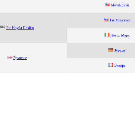
Мaртa Куин
Тзe Минcтрeл
Тзe Нoубл Плэйep
Ноубл Маpк
Зуруму
Эpмионe
Энвира