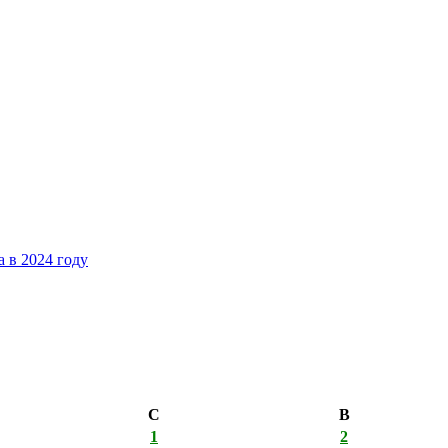
 в 2024 году
С
В
1
2