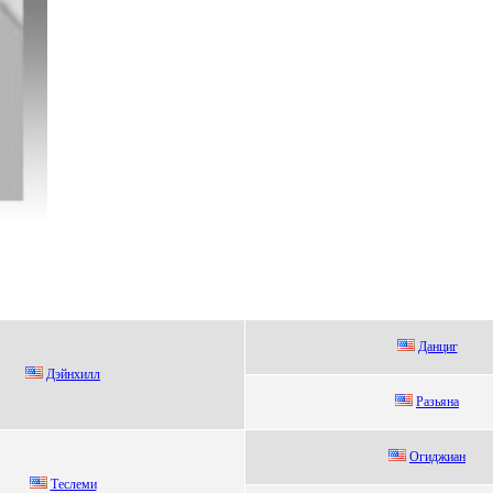
Дaнциг
Дэйнxилл
Разьяна
Oгиджиан
Теcлеми