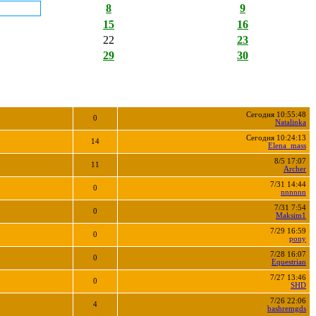
8
9
15
16
22
23
29
30
Сегодня 10:55:48
0
Natalinka
Сегодня 10:24:13
14
Elena_mass
8/5 17:07
11
Archer
7/31 14:44
0
nnnnnn
7/31 7:54
0
Maksim1
7/29 16:59
0
pony
7/28 16:07
0
Equestrian
7/27 13:46
0
SHD
7/26 22:06
4
bashremgds