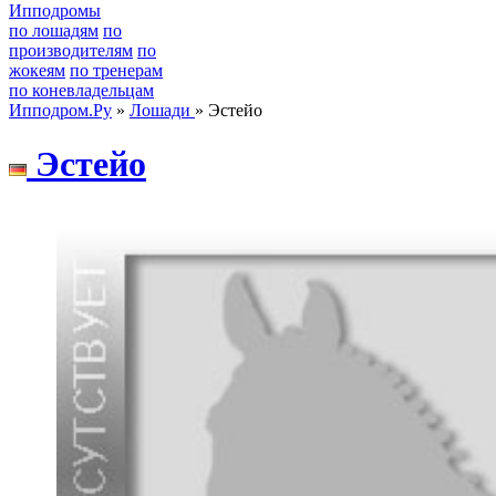
Ипподромы
по лошадям
по
производителям
по
жокеям
по тренерам
по коневладельцам
Ипподром.Ру
»
Лошади
» Эстейо
Эcтeйo