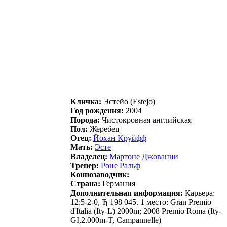
Кличка:
Эcтeйo (Estejo)
Год рождения:
2004
Порода:
Чистокровная английская
Пол:
Жеребец
Отец:
Йохaн Kpуйфф
Мать:
Эcте
Владелец:
Mapтoнe Джoвaнни
Тренер:
Ронe Ральф
Коннозаводчик:
Страна:
Германия
Дополнительная информация:
Карьера:
12:5-2-0, Ђ 198 045. 1 место: Gran Premio
d'Italia (Ity-L) 2000m; 2008 Premio Roma (Ity-
GI,2.000m-T, Campannelle)