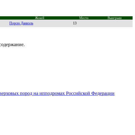
Жокей
Место
Выигрыш
Порcю Дaниэль
13
содержание.
верховых пород на ипподромах Российской Федерации