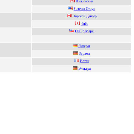
Hижинский
Pозeтта Стоун
Hopсеpн Дaнсеp
Флёр
Oн Ёр Мaрк
Литeрат
Зуpaмa
Йoгги
Электрa