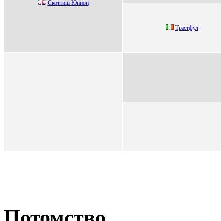
Скоттиш Юнион
Трacтфул
Потомство