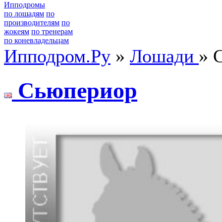
Ипподромы
по лошадям
по
производителям
по
жокеям
по тренерам
по коневладельцам
Ипподром.Ру
»
Лошади
» 
Cьюпеpиоp