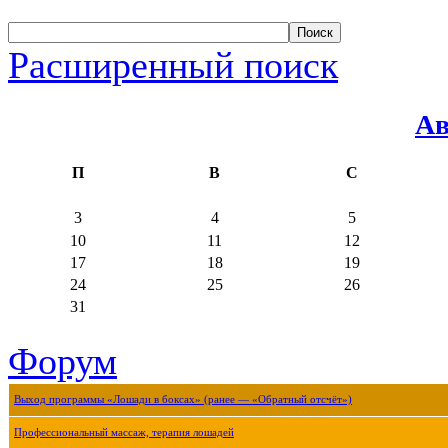
Расширенный поиск
Ав
П
В
С
3
4
5
10
11
12
17
18
19
24
25
26
31
Форум
Выход программы «Лошади в боксах» (ранее — «Обратный отсчёт»)
Профессиональный массаж, терапия лошадей