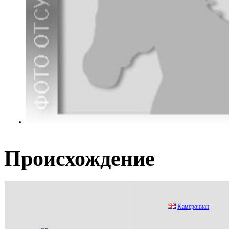
Происхождение
Kамepониан