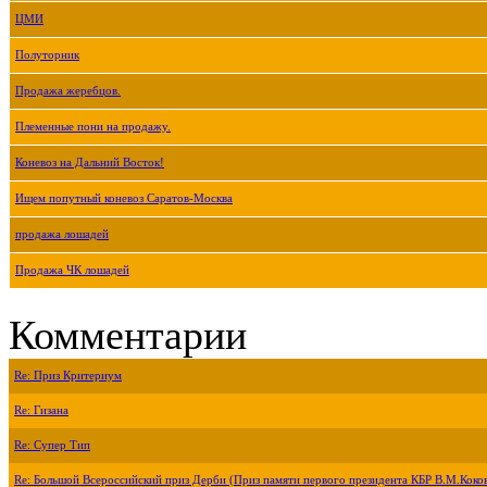
ЦМИ
Полуторник
Продажа жеребцов.
Племенные пони на продажу.
Коневоз на Дальний Восток!
Ищем попутный коневоз Саратов-Москва
продажа лошадей
Продажа ЧК лошадей
Комментарии
Re: Приз Критериум
Re: Гизана
Re: Супер Тип
Re: Большой Всероссийский приз Дерби (Приз памяти первого президента КБР В.М.Коко