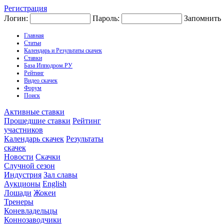
Регистрация
Логин:
Пароль:
Запомнить
Главная
Статьи
Календарь и Результаты скачек
Ставки
База Ипподром.РУ
Рейтинг
Видео скачек
Форум
Поиск
Активные ставки
Прошедшие ставки
Рейтинг
участников
Календарь скачек
Результаты
скачек
Новости
Скачки
Случной сезон
Индустрия
Зал славы
Аукционы
English
Лошади
Жокеи
Тренеры
Коневладельцы
Коннозаводчики